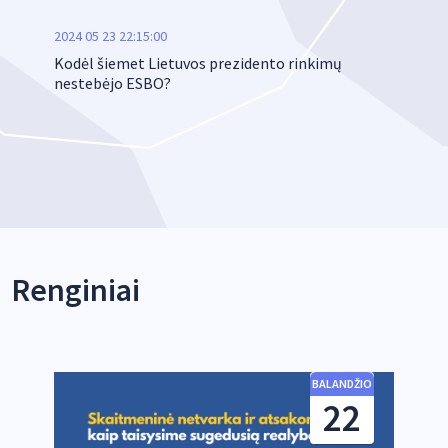
2024 05 23 22:15:00
2024 
 10
Kodėl šiemet Lietuvos prezidento rinkimų
Ar ti
nestebėjo ESBO?
nusi
Renginiai
O
BALANDŽIO
9
22