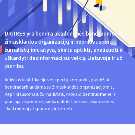
DIGIRES yra bendra akademinės bendruomenės,
žiniasklaidos organizacijų ir nepriklausomų
žurnalistų iniciatyva, skirta aptikti, analizuoti ir
užkardyti dezinformacijos veiklą Lietuvoje ir už
jos ribų.
Aukštos kvalifikacijos ekspertų komanda, glaudžiai
bendradarbiaudama su žiniasklaidos organizacijomis,
nepriklausomais žurnalistais, mokslo bendruomene ir
plačiąja visuomene, sieks didinti Lietuvos visuomenės
skaitmeninį atsparumą internete.