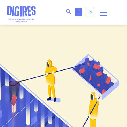
LT
EN