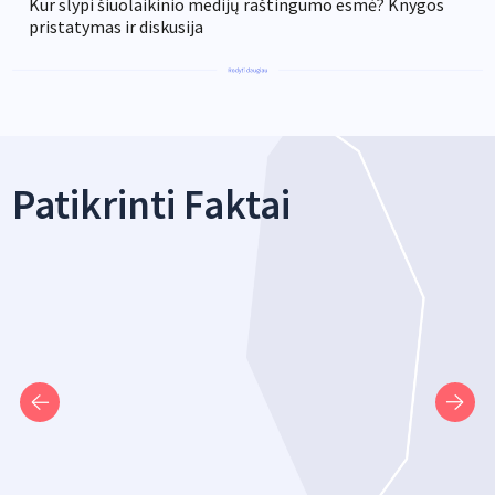
Kur slypi šiuolaikinio medijų raštingumo esmė? Knygos
pristatymas ir diskusija
Patikrinti Faktai