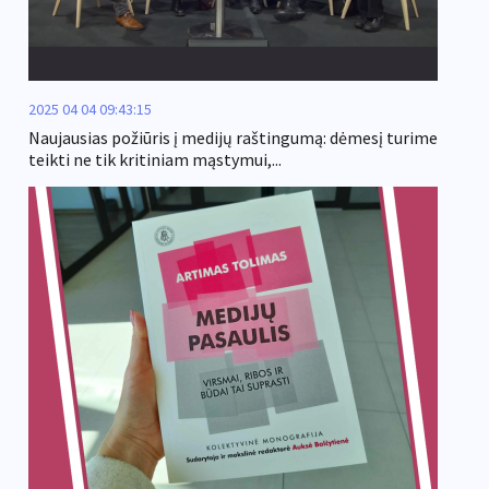
2025 04 04 09:43:15
Naujausias požiūris į medijų raštingumą: dėmesį turime
teikti ne tik kritiniam mąstymui,...