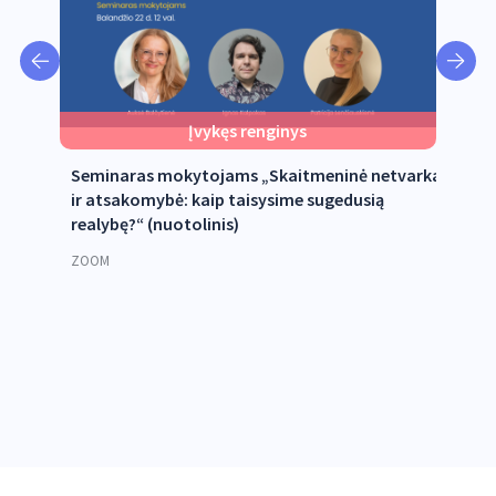
Įvykęs renginys
Seminaras mokytojams „Skaitmeninė netvarka
Veb
tome
ir atsakomybė: kaip taisysime sugedusią
soc
realybę?“ (nuotolinis)
You
ZOOM