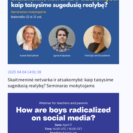
2025 04 04 14:01:38
Skaitmeninė netvarka ir atsakomybė: kaip taisysime
sugedusią realybę? Seminaras mokytojams