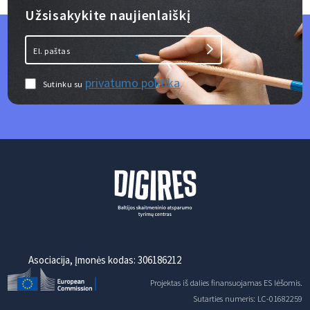
Užsisakykite naujienlaiškį
privatumo politika
Sutinku su
Asociacija, Įmonės kodas: 306186212
Projektas iš dalies finansuojamas ES lėšomis.
Sutarties numeris: LC-01682259