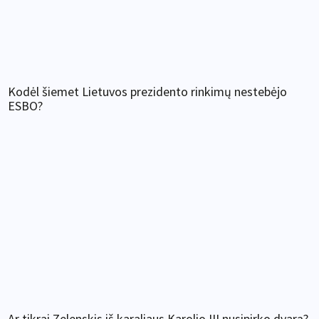
Kodėl šiemet Lietuvos prezidento rinkimų nestebėjo
ESBO?
Ar tikrai Zelenskis iš karaliaus Karolio III nusipirko dvarą?