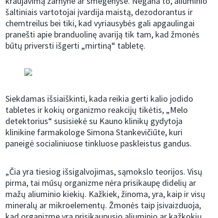
kraujavimą žarnyne ar smegenyse. Negana to, aliuminio
šaltiniais vartotojai įvardija maistą, dezodorantus ir
chemtreilus bei tiki, kad vyriausybės gali apgaulingai
pranešti apie branduolinę avariją tik tam, kad žmonės
būtų priversti išgerti „mirtiną“ tabletę.
Siekdamas išsiaiškinti, kada reikia gerti kalio jodido
tabletes ir kokių organizmo reakcijų tikėtis, „Melo
detektorius“ susisiekė su Kauno klinikų gydytoja
klinikine farmakologe Simona Stankevičiūte, kuri
paneigė socialiniuose tinkluose paskleistus gandus.
„Čia yra tiesiog išsigalvojimas, sąmokslo teorijos. Visų
pirma, tai mūsų organizme nėra prisikaupę didelių ar
mažų aliuminio kiekių. Kažkiek, žinoma, yra, kaip ir visų
mineralų ar mikroelementų. Žmonės taip įsivaizduoja,
kad organizme yra prisikaupusio aliuminio ar kažkokių