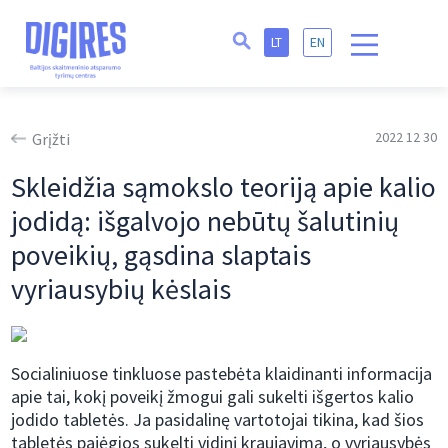
LT
EN
2022 12 30
Grįžti
Skleidžia sąmokslo teoriją apie kalio
jodidą: išgalvojo nebūtų šalutinių
poveikių, gąsdina slaptais
vyriausybių kėslais
Socialiniuose tinkluose pastebėta klaidinanti informacija
apie tai, kokį poveikį žmogui gali sukelti išgertos kalio
jodido tabletės. Ja pasidalinę vartotojai tikina, kad šios
tabletės pajėgios sukelti vidinį kraujavimą, o vyriausybės