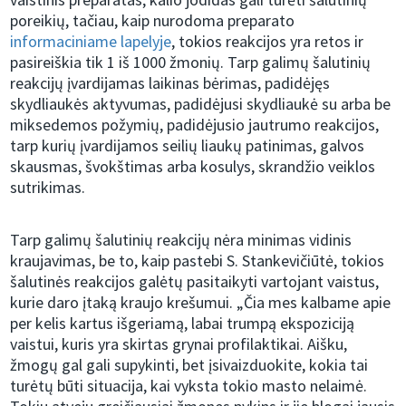
poreikių, tačiau, kaip nurodoma preparato
informaciniame lapelyje
, tokios reakcijos yra retos ir
pasireiškia tik 1 iš 1000 žmonių. Tarp galimų šalutinių
reakcijų įvardijamas laikinas bėrimas, padidėjęs
skydliaukės aktyvumas, padidėjusi skydliaukė su arba be
miksedemos požymių, padidėjusio jautrumo reakcijos,
tarp kurių įvardijamos seilių liaukų patinimas, galvos
skausmas, švokštimas arba kosulys, skrandžio veiklos
sutrikimas.
Tarp galimų šalutinių reakcijų nėra minimas vidinis
kraujavimas, be to, kaip pastebi S. Stankevičiūtė, tokios
šalutinės reakcijos galėtų pasitaikyti vartojant vaistus,
kurie daro įtaką kraujo krešumui. „Čia mes kalbame apie
per kelis kartus išgeriamą, labai trumpą ekspoziciją
vaistui, kuris yra skirtas grynai profilaktikai. Aišku,
žmogų gal gali supykinti, bet įsivaizduokite, kokia tai
turėtų būti situacija, kai vyksta tokio masto nelaimė.