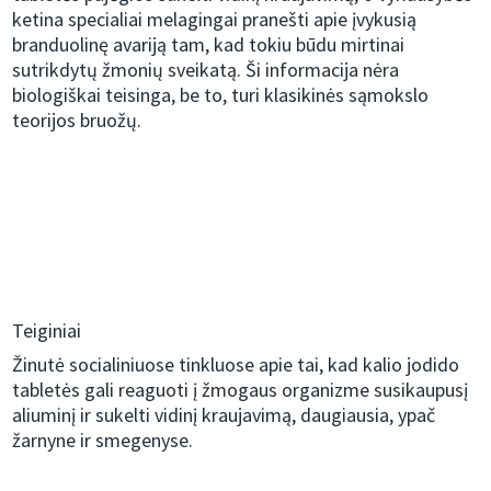
ketina specialiai melagingai pranešti apie įvykusią
branduolinę avariją tam, kad tokiu būdu mirtinai
sutrikdytų žmonių sveikatą. Ši informacija nėra
biologiškai teisinga, be to, turi klasikinės sąmokslo
teorijos bruožų.
Teiginiai
Žinutė socialiniuose tinkluose apie tai, kad kalio jodido
tabletės gali reaguoti į žmogaus organizme susikaupusį
aliuminį ir sukelti vidinį kraujavimą, daugiausia, ypač
žarnyne ir smegenyse.