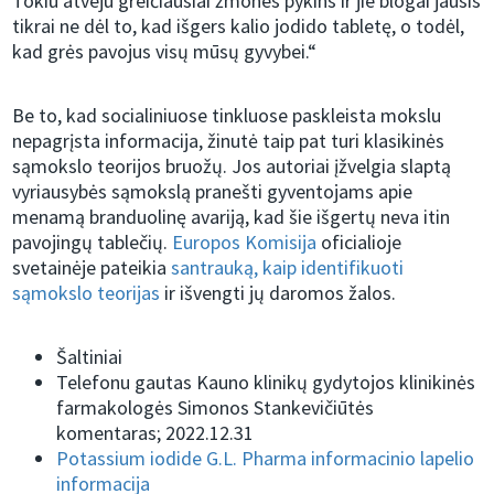
Tokiu atveju greičiausiai žmones pykins ir jie blogai jausis
tikrai ne dėl to, kad išgers kalio jodido tabletę, o todėl,
kad grės pavojus visų mūsų gyvybei.“
Be to, kad socialiniuose tinkluose paskleista mokslu
nepagrįsta informacija, žinutė taip pat turi klasikinės
sąmokslo teorijos bruožų. Jos autoriai įžvelgia slaptą
vyriausybės sąmokslą pranešti gyventojams apie
menamą branduolinę avariją, kad šie išgertų neva itin
pavojingų tablečių.
Europos Komisija
oficialioje
svetainėje pateikia
santrauką, kaip identifikuoti
sąmokslo teorijas
ir išvengti jų daromos žalos.
Šaltiniai
Telefonu gautas Kauno klinikų gydytojos klinikinės
farmakologės Simonos Stankevičiūtės
komentaras; 2022.12.31
Potassium iodide G.L. Pharma informacinio lapelio
informacija