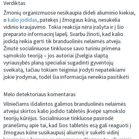
Verdiktas
Žmonių organizmuose nesikaupia dideli aliuminio kiekiai,
o
kalio jodidas
, patekęs į žmogaus kūną, nesukelia
vidinio kraujavimo. Tokia reakcija nėra įrašyta ir į šio
preparato informacinį lapelį. Svarbu žinoti, kad kalio
jodidą reikia gerti tik branduolinės nelaimės atveju.
Žinutė socialiniuose tinkluose savo turiniu primena
sąmokslo teoriją – jos autoriai įžvelgia slaptą
vyriausybės planą specialiai sugadinti gyventojų
sveikatą, tačiau tokiam teiginiui įrodyti nepateikiami
jokie įrodymai, todėl šia informacija nereikia pasitikėti
Melo detektoriaus komentaras
Vilniečiams išdalintos galimos branduolinės nelaimės
atvejui skirtos kalio jodido tabletės įkvėpė sąmokslo
teorijų kūrėjus. Socialiniuose tinkluose pasirodė
pranešimų apie tai, kad šios tabletės esą gali reaguoti į
žmogaus kūne susikaupusį aliuminį ir sukelti vidinį