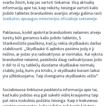
svarbu žinoti, kaip jas vartoti tinkamai. Visą aktualią
informaciją apie tai, kaip reikėtų teisingai vartoti kalio
jodido tabletes branduolinės avarijos atveju galima rasti
Sveikatos apsaugos ministerijos oficialioje svetainėje
.
Paklausus, kodėl apskritai branduolinės nelaimės atveju
turėtų būti geriamos kalio jodido tabletės, S.
Stankevičiūtė paaiškina, kad jų reikia skydliaukės darbui
stabilizuoti. „Skydliaukė iš aplinkos pasiima jodą ir ji
nežino, ar jodas yra radioaktyvus ar normalus. Kai vyksta
branduolinė nelaimė, pasklinda daug radioaktyvaus jodo
ir dėl to iš tų tablečių duodame skydliaukei normalų
stabilų jodą, kuris yra kitoks, ir skydliaukė kuriam laikui
yra užblokuojama. Taip išvengiama skydliaukės vėžio“.
Socialiniuose tinkluose paskleista informacija apie tai,
kad kalio jodidas esą gali sukelti vidinį kraujavimą taip
pat nėra moksliniu požiūriu teisinga. Kaip ir kiekvienas
vaistinis preparatas, kalio jodidas gali turėti šalutinių