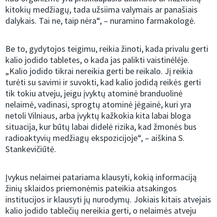
kitokių medžiagų, tada užsiima valymais ar panašiais
dalykais. Tai ne, taip nėra“, – nuramino farmakologė.
Be to, gydytojos teigimu, reikia žinoti, kada privalu gerti
kalio jodido tabletes, o kada jas palikti vaistinėlėje.
„Kalio jodido tikrai nereikia gerti be reikalo. Jį reikia
turėti su savimi ir suvokti, kad kalio jodidą reikės gerti
tik tokiu atveju, jeigu įvyktų atominė branduolinė
nelaimė, vadinasi, sprogtų atominė jėgainė, kuri yra
netoli Vilniaus, arba įvyktų kažkokia kita labai bloga
situacija, kur būtų labai didelė rizika, kad žmonės bus
radioaktyvių medžiagų ekspozicijoje“, – aiškina S.
Stankevičiūtė.
Įvykus nelaimei patariama klausyti, kokią informaciją
žinių sklaidos priemonėmis pateikia atsakingos
institucijos ir klausyti jų nurodymų. Jokiais kitais atvejais
kalio jodido tablečių nereikia gerti, o nelaimės atveju