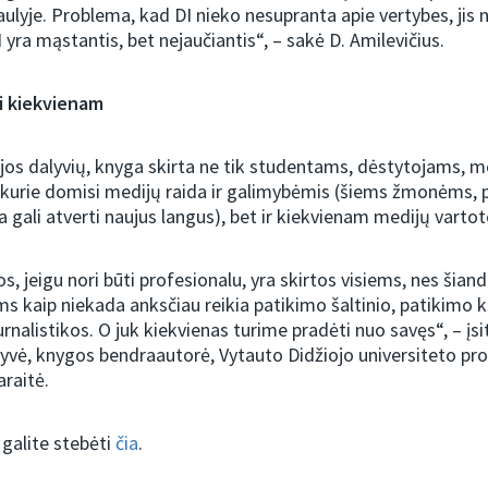
aulyje. Problema, kad DI nieko nesupranta apie vertybes, jis n
 yra mąstantis, bet nejaučiantis“, – sakė D. Amilevičius.
i kiekvienam
jos dalyvių, knyga skirta ne tik studentams, dėstytojams, 
kurie domisi medijų raida ir galimybėmis (šiems žmonėms, 
a gali atverti naujus langus), bet ir kiekvienam medijų vartot
, jeigu nori būti profesionalu, yra skirtos visiems, nes šiand
s kaip niekada anksčiau reikia patikimo šaltinio, patikimo k
rnalistikos. O juk kiekvienas turime pradėti nuo savęs“, – įsit
lyvė, knygos bendraautorė, Vytauto Didžiojo universiteto pr
raitė.
 galite stebėti
čia
.