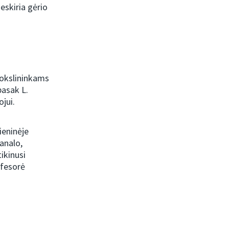
eskiria gėrio
mokslininkams
pasak L.
ojui.
ieninėje
analo,
ikinusi
ofesorė