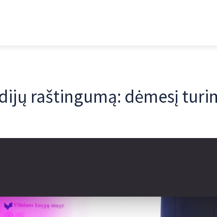
dijų raštingumą: dėmesį turime
i