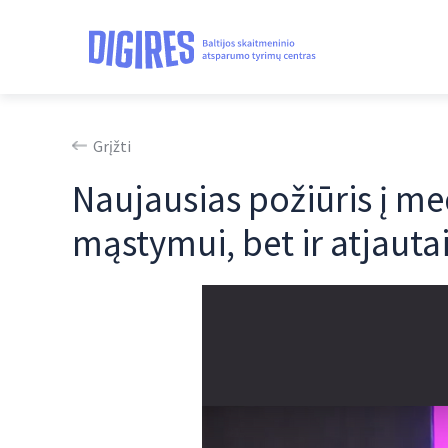
Grįžti
Naujausias požiūris į me
mąstymui, bet ir atjauta