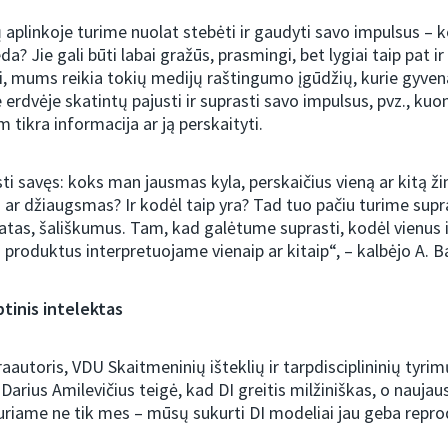
aplinkoje turime nuolat stebėti ir gaudyti savo impulsus – kok
da? Jie gali būti labai gražūs, prasmingi, bet lygiai taip pat ir
gi, mums reikia tokių medijų raštingumo įgūdžių, kurie gyven
 erdvėje skatintų pajusti ir suprasti savo impulsus, pvz., k
m tikra informacija ar ją perskaityti.
sti savęs: koks man jausmas kyla, perskaičius vieną ar kitą ži
 ar džiaugsmas? Ir kodėl taip yra? Tad tuo pačiu turime supra
atas, šališkumus. Tam, kad galėtume suprasti, kodėl vienus i
 produktus interpretuojame vienaip ar kitaip“, – kalbėjo A. B
rbtinis intelektas
autoris, VDU Skaitmeninių išteklių ir tarpdisciplininių tyrim
arius Amilevičius teigė, kad DI greitis milžiniškas, o naujaus
kuriame ne tik mes – mūsų sukurti DI modeliai jau geba repro