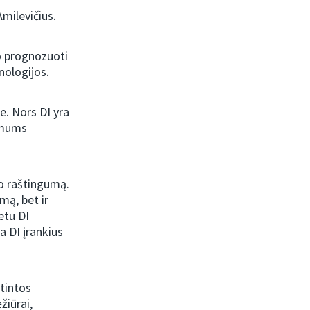
Amilevičius.
ko prognozuoti
nologijos.
e. Nors DI yra
a mums
to raštingumą.
mą, bet ir
etu DI
a DI įrankius
otintos
žiūrai,