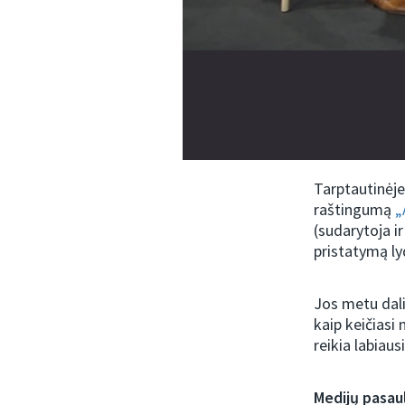
Tarptautinėje
raštingumą
„A
(sudarytoja i
pristatymą l
Jos metu dali
kaip keičiasi
reikia labiausi
Medijų pasaul