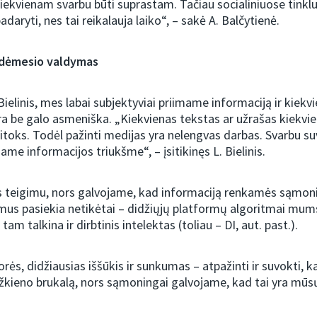
ekvienam svarbu būti suprastam. Tačiau socialiniuose tinkl
aryti, nes tai reikalauja laiko“, – sakė A. Balčytienė.
dėmesio valdymas
 Bielinis, mes labai subjektyviai priimame informaciją ir kie
ra be galo asmeniška. „Kiekvienas tekstas ar užrašas kiekvi
kitoks. Todėl pažinti medijas yra nelengvas darbas. Svarbu su
ame informacijos triukšme“, – įsitikinęs L. Bielinis.
s teigimu, nors galvojame, kad informaciją renkamės sąmoni
mus pasiekia netikėtai – didžiųjų platformų algoritmai mum
 tam talkina ir dirbtinis intelektas (toliau – DI, aut. past.).
rės, didžiausias iššūkis ir sunkumas – atpažinti ir suvokti, k
žkieno brukalą, nors sąmoningai galvojame, kad tai yra mūs