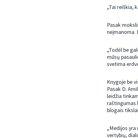
„Tai reiškia,
Pasak mokslin
neįmanoma. Be
„Todėl be gal
mūsų pasaulio
svetima erdvė
Knygoje be vi
Pasak D. Amil
leidžia tinka
raštingumas l
blogais tiksla
„Medijos yra 
vertybių, dia