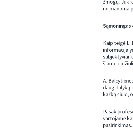
žmogų. Juk ki
neįmanoma pad
Sąmoningas 
Kaip teigė L.
informacija y
subjektyviai 
šiame didžiuli
A. Balčytienė
daug dalykų 
kažką siūlo, o
Pasak profeso
vartojame ka
pasirinkimas.