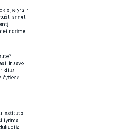
ie jie yra ir
 tušti ar net
antį
uomet norime
nutę?
sti ir savo
r kitus
alčytienė.
ų instituto
i tyrimai
dukuotis.