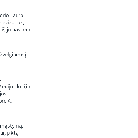
orio Lauro
levizorius,
 iš jo pasiima
 žvelgiame į
s
edijos keičia
jos
orė A.
nį mąstymą,
ui, piktą