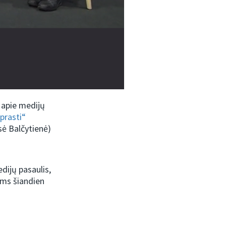
 apie medijų
uprasti“
sė Balčytienė)
dijų pasaulis,
ums šiandien