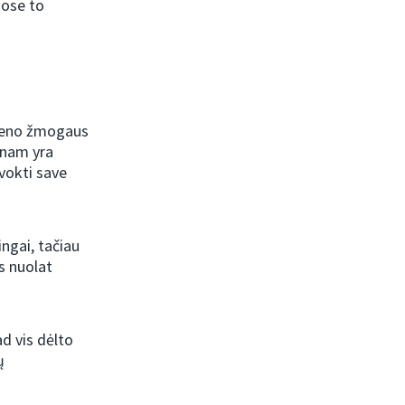
uose to
kvieno žmogaus
enam yra
vokti save
ngai, tačiau
s nuolat
ad vis dėlto
ų