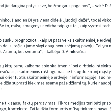
 kad jie daugina patys save, be žmogaus pagalbos“, – sakė D. 
inko, šiandien DI yra viena didelė „juodoji dėžė“, todėl vis
 to, mūsų smegenys nedirba taip greitai, kaip vystosi tech
o sunku prognozuoti, kaip DI pats veiks skaitmeninėje erdvėj
 dalis, tačiau jame slypi daug nenuspėjamų pavojų. Tai yr
. Artima, bet svetima“, – kalbėjo D. Amilevičius.
sų kitų temų kalbama apie skaitmeninį bei dirbtinio intelek
evičiaus, skaitmeninis raštingumas ne tik ugdo kritinį mąsty
mai orientuotis skaitmeninėje erdvėje ir informacijoje. Tuo m
eidžia suprasti kiek mes esame pažeidžiami tų, kurie naudoj
is.
ne tik sausų faktų perdavimas. Tikros medijos turi būti pris
logo, konteksto. Tai leidžia formuotis mūsų tinkamai pasaulė