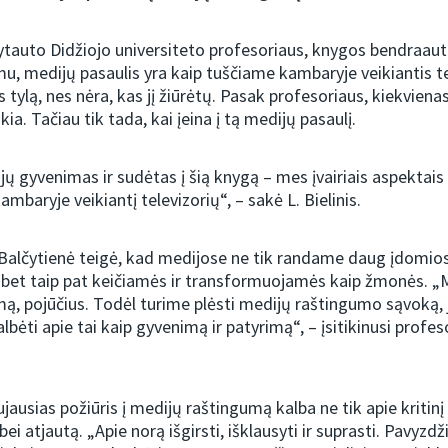
ytauto Didžiojo universiteto profesoriaus, knygos bendraaut
imu, medijų pasaulis yra kaip tuščiame kambaryje veikiantis te
s tylą, nes nėra, kas jį žiūrėtų. Pasak profesoriaus, kiekvienas
ikia. Tačiau tik tada, kai įeina į tą medijų pasaulį.
ų gyvenimas ir sudėtas į šią knygą – mes įvairiais aspektais
mbaryje veikiantį televizorių“, – sakė L. Bielinis.
 Balčytienė teigė, kad medijose ne tik randame daug įdomio
 bet taip pat keičiamės ir transformuojamės kaip žmonės. „M
, pojūčius. Todėl turime plėsti medijų raštingumo sąvoką, 
albėti apie tai kaip gyvenimą ir patyrimą“, – įsitikinusi profes
ujausias požiūris į medijų raštingumą kalba ne tik apie kriti
bei atjautą. „Apie norą išgirsti, išklausyti ir suprasti. Pavyzdži