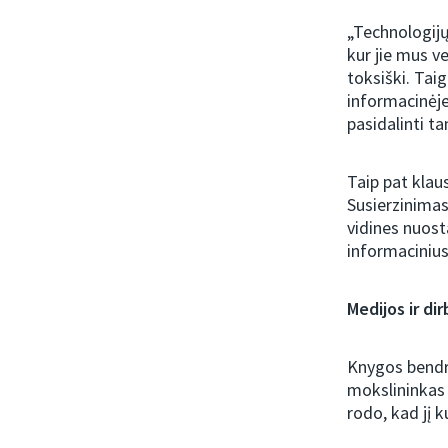
„Technologijų 
kur jie mus ve
toksiški. Tai
informacinėje
pasidalinti ta
Taip pat klau
Susierzinimas
vidines nuost
informacinius
Medijos ir di
Knygos bendra
mokslininkas D
rodo, kad jį 