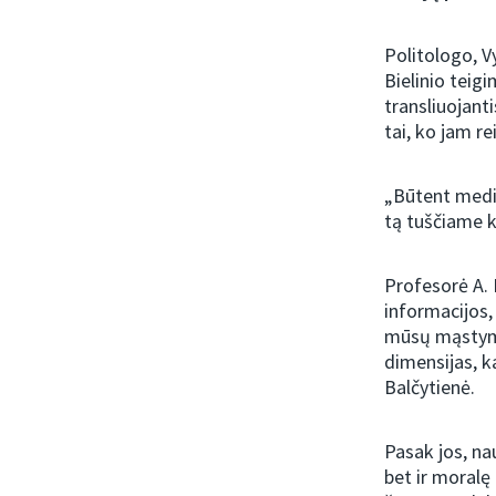
Politologo, V
Bielinio teig
transliuojanti
tai, ko jam re
„Būtent medij
tą tuščiame ka
Profesorė A.
informacijos,
mūsų mąstymą
dimensijas,
k
Balčytienė.
Pasak jos, na
bet ir moralę 