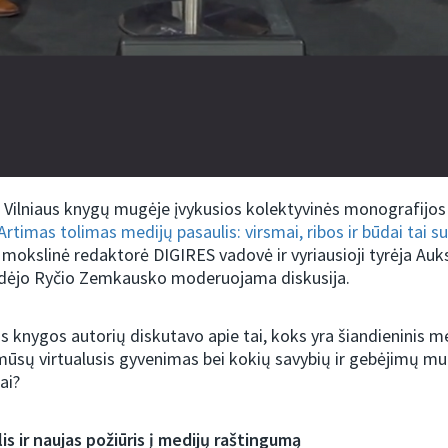
 Vilniaus knygų mugėje įvykusios kolektyvinės monografijos
rtimas tolimas medijų pasaulis: virsmai, ribos ir būdai tai s
r mokslinė redaktorė DIGIRES vadovė ir vyriausioji tyrėja Auk
ydėjo Ryčio Zemkausko moderuojama diskusija.
s knygos autorių diskutavo apie tai, koks yra šiandieninis me
 mūsų virtualusis gyvenimas bei kokių savybių ir gebėjimų m
ai?
is ir naujas požiūris į medijų raštingumą