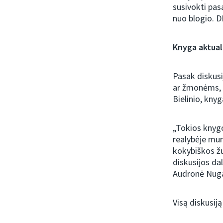
susivokti pas
nuo blogio. DI
Knyga aktual
Pasak diskusi
ar žmonėms, 
Bielinio, knyg
„Tokios knygos
realybėje mum
kokybiškos žu
diskusijos da
Audronė Nuga
Visą diskusiją