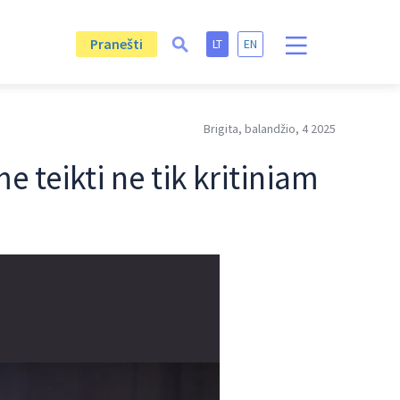
Pranešti
LT
EN
Brigita, balandžio, 4 2025
 teikti ne tik kritiniam