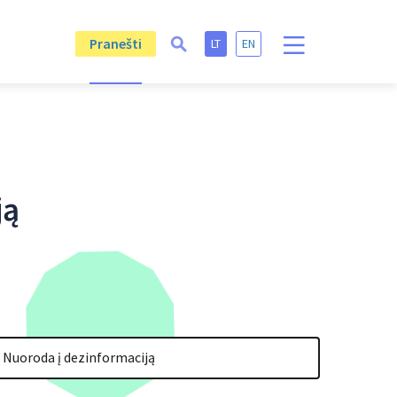
Pranešti
LT
EN
ją