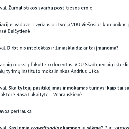
 val.
Žurnalistikos svarba post-tiesos eroje.
acijos vadovė ir vyriausioji tyrėja,VDU Viešosios komunikaci
ksė Balčytienė
val.
Dirbtinis intelektas ir žiniasklaida: ar tai įmanoma?
inių mokslų fakulteto docentas, VDU Skaitmeninių išteklių
inių tyrimų instituto mokslininkas Andrius Utka
 val.
Skaitytojų pasitikėjimas ir mokamas turinys: kaip tai s
edaktorė Rasa Lukaitytė – Vnarauskienė
kavos pertrauka
 val.
Kas lemia
crowdfunding
kampanijų sėkmę?
Platformos