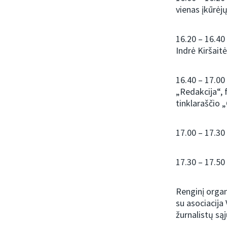
vienas įkūrė
16.20 – 16.40
Indrė Kiršaitė
16.40 – 17.00
„Redakcija“, 
tinklaraščio 
17.00 – 17.30
17.30 – 17.50
Renginį orga
su asociacija
žurnalistų są