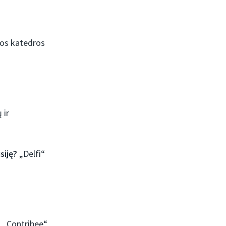
jos katedros
 ir
usiję?
„Delfi“
 „Contribee“