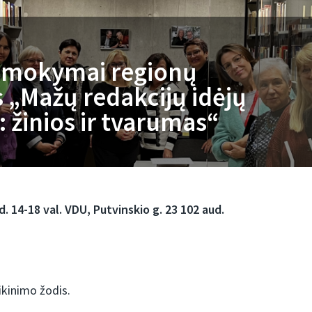
 mokymai regionų
 „Mažų redakcijų idėjų
s: žinios ir tvarumas“
.
 14-18 val. VDU, Putvinskio g. 23 102 aud.
ikinimo žodis.