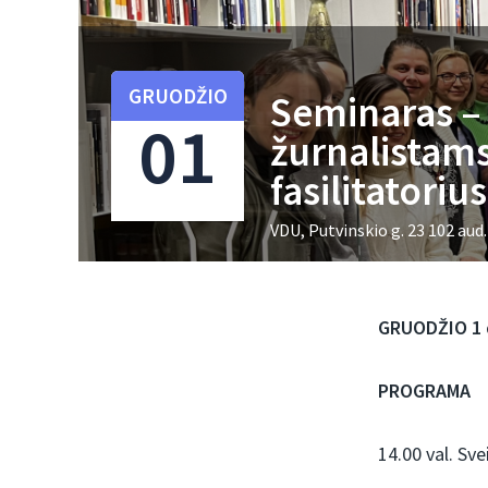
GRUODŽIO
Seminaras –
01
žurnalistams
fasilitatoriu
VDU, Putvinskio g. 23 102 aud
GRUODŽIO 1 d.
PROGRAMA
14.00 val. Sve