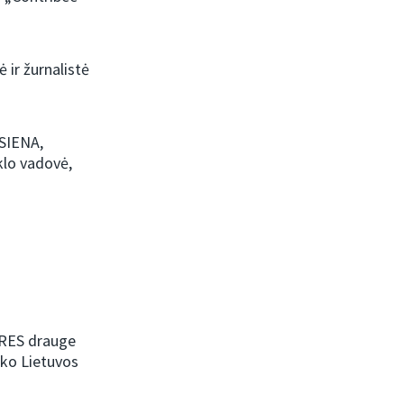
ir žurnalistė
 SIENA,
klo vadovė,
IRES drauge
iko Lietuvos