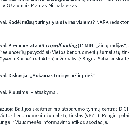
jų, VDU alumnis Mantas Michalauskas
 val.
Kodėl mūsų turinys yra atviras visiems?
NARA redaktorė 
 val.
Prenumerata VS
crowdfunding
(15MIN, „Žinių radijas“,
freelancer’ių pavyzdžiai) Vietos bendruomenių žurnalistų tin
„Gyvenu Kaune“ redaktorė ir žurnalistė Brigita Sabaliauskaitė
 val.
Diskusija. „Mokamas turinys: už ir prieš“
 val. Klausimai – atsakymai.
nizuoja Baltijos skaitmeninio atsparumo tyrimų centras DIG
 Vietos bendruomenių žurnalistų tinklas (VBŽT). Renginį pala
junga ir Visuomenės informavimo etikos asociacija.