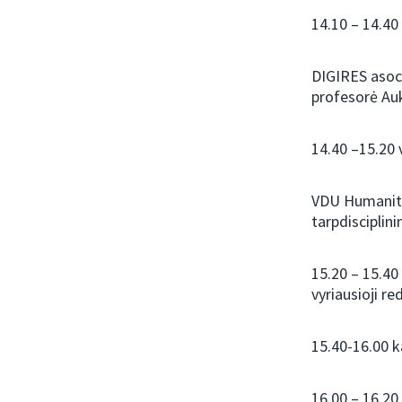
14.10 – 14.40
DIGIRES asoci
profesorė Au
14.40 –15.20 
VDU Humanitar
tarpdisciplin
15.20 – 15.40
vyriausioji r
15.40-16.00 
16.00 – 16.20