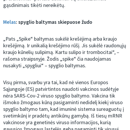
gąsdinimais tikėti nereikėtų.
Melas
: spyglio baltymas skiepuose žudo
„Pats „Spike“ baltymas sukėlė krešėjimą arba kraujo
krešėjimą. Ir unikalią krešėjimo rūšį. Jis sukėlė raudonųjų
kraujo kūnelių sulipimą. Kartu sulipo ir trombocitai“, –
rašoma straipsnyje. Žodis „spike“ čia naudojamas
nusakyti „spygliui“ – spyglio baltymas.
Visų pirma, svarbu yra tai, kad nė vienos Europos
Sąjungoje (ES) patvirtintos naudoti vakcinos sudėtyje
nėra SARS-Cov-2 viruso spyglio baltymo. Vakcina tik
išmoko žmogaus kūną pasigaminti nedidelį kiekį viruso
spyglio baltymo tam, kad imuninė sistema sureaguotų į
svetimkūnį ir pradėtų antikūnų gamybą. Iš tiesų mRNR
vakcinose yra genetinės viruso informacijos, kurią
gavusios žmogaus ląstelės geba pagaminti tik virusui