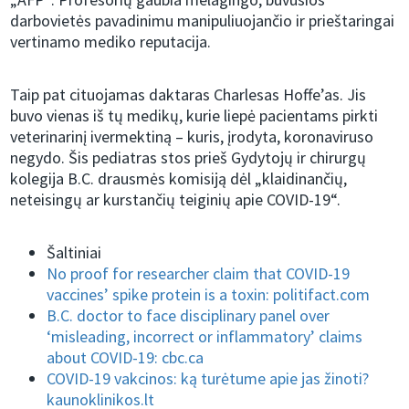
darbovietės pavadinimu manipuliuojančio ir prieštaringai
vertinamo mediko reputacija.
Taip pat cituojamas daktaras Charlesas Hoffe’as. Jis
buvo vienas iš tų medikų, kurie liepė pacientams pirkti
veterinarinį ivermektiną – kuris, įrodyta, koronaviruso
negydo. Šis pediatras stos prieš Gydytojų ir chirurgų
kolegija B.C. drausmės komisiją dėl „klaidinančių,
neteisingų ar kurstančių teiginių apie COVID-19“.
Šaltiniai
No proof for researcher claim that COVID-19
vaccines’ spike protein is a toxin: politifact.com
B.C. doctor to face disciplinary panel over
‘misleading, incorrect or inflammatory’ claims
about COVID-19: cbc.ca
COVID-19 vakcinos: ką turėtume apie jas žinoti?
kaunoklinikos.lt