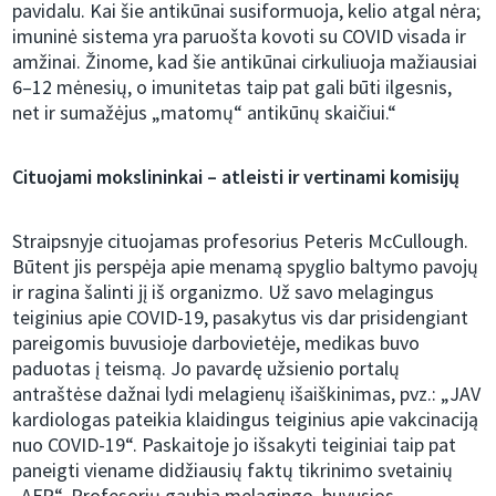
pavidalu. Kai šie antikūnai susiformuoja, kelio atgal nėra;
imuninė sistema yra paruošta kovoti su COVID visada ir
amžinai. Žinome, kad šie antikūnai cirkuliuoja mažiausiai
6–12 mėnesių, o imunitetas taip pat gali būti ilgesnis,
net ir sumažėjus „matomų“ antikūnų skaičiui.“
Cituojami mokslininkai – atleisti ir vertinami komisijų
Straipsnyje cituojamas profesorius Peteris McCullough.
Būtent jis perspėja apie menamą spyglio baltymo pavojų
ir ragina šalinti jį iš organizmo. Už savo melagingus
teiginius apie COVID-19, pasakytus vis dar prisidengiant
pareigomis buvusioje darbovietėje, medikas buvo
paduotas į teismą. Jo pavardę užsienio portalų
antraštėse dažnai lydi melagienų išaiškinimas, pvz.: „JAV
kardiologas pateikia klaidingus teiginius apie vakcinaciją
nuo COVID-19“. Paskaitoje jo išsakyti teiginiai taip pat
paneigti viename didžiausių faktų tikrinimo svetainių
„AFP“. Profesorių gaubia melagingo, buvusios