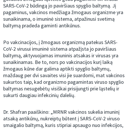
SARS-CoV-2 būdingą jo paviršiaus spyglio baltymą. Jį
pagaminus, vakcinos medžiaga žmogaus organizme yra
sunaikinama, o imuninė sistema, atpažinusi svetimą
baltymą pradeda gaminti antikūnus.
Po vakcinacijos, į žmogaus organizmą patekus SARS-
CoV-2 virusui imuninė sistema atpažįsta jo paviršiaus
baltymą, aktyvuojamas imuninis atsakas ir virusas yra
sunaikinamas. Be to, nors po vakcinacijos kurį laiką
žmogaus kūne dar galima aptikti spyglio baltymų,
maždaug per dvi savaites visi jie suardomi, mat vakcinos
sukurtos taip, kad organizmo pagamintas viruso spyglio
baltymas nesugebėtų visiškai prisijungti prie ląstelių ir
sukurti daugiau infekcinių dalelių.
Dr. Shafran paaiškino: „MRNR vakcinos sukelia imuninį
atsaką antikūnų, nukreiptų būtent į SARS-CoV-2 viruso
smaigalio baltymą, kuris stipriai apsaugo nuo infekcijos,