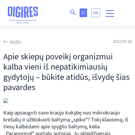
LT
EN
2022 02 26
Grįžti
Apie skiepų poveikį organizmui
kalba vieni iš nepatikimiausių
gydytojų – būkite atidūs, išvydę šias
pavardes
Kaip apsaugoti savo kraujo kokybę nuo mikrokraujo
krešulių ir užblokuoti baltymą „spike“? Tokį klausimą, iš
tiesų kalbėdami apie spyglio baltymą, kelia
„Paranormal“ portalo autoriai. Jų skleidžiamais