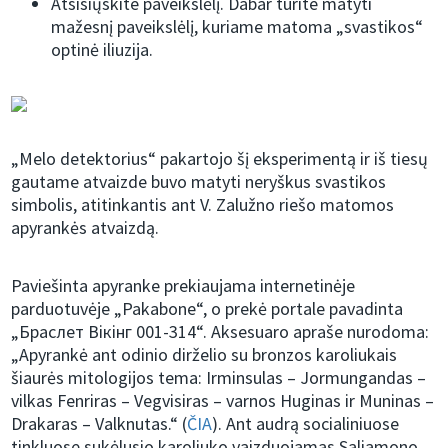
Atsisiųskite paveikslėlį. Dabar turite matyti
mažesnį paveikslėlį, kuriame matoma „svastikos“
optinė iliuzija.
„Melo detektorius“ pakartojo šį eksperimentą ir iš tiesų
gautame atvaizde buvo matyti neryškus svastikos
simbolis, atitinkantis ant V. Zalužno riešo matomos
apyrankės atvaizdą.
Paviešinta apyranke prekiaujama internetinėje
parduotuvėje „Pakabone“, o prekė portale pavadinta
„Браслет Вікінг 001-314“. Aksesuaro apraše nurodoma:
„Apyrankė ant odinio dirželio su bronzos karoliukais
šiaurės mitologijos tema: Irminsulas – Jormungandas –
vilkas Fenriras – Vegvisiras – varnos Huginas ir Muninas –
Drakaras – Valknutas.“ (
ČIA
). Ant audrą socialiniuose
tinkluose sukėlusio karoliuko vaizduojamas Saliamono