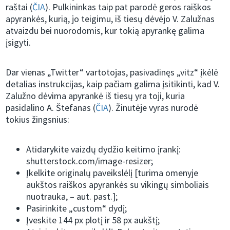
raštai (
ČIA
). Pulkininkas taip pat parodė geros raiškos
apyrankės, kurią, jo teigimu, iš tiesų dėvėjo V. Zalužnas
atvaizdu bei nuorodomis, kur tokią apyrankę galima
įsigyti.
Dar vienas „Twitter“ vartotojas, pasivadinęs „vitz“ įkėlė
detalias instrukcijas, kaip pačiam galima įsitikinti, kad V.
Zalužno dėvima apyrankė iš tiesų yra toji, kuria
pasidalino A. Štefanas (
ČIA
). Žinutėje vyras nurodė
tokius žingsnius:
Atidarykite vaizdų dydžio keitimo įrankį:
shutterstock.com/image-resizer;
Įkelkite originalų paveikslėlį [turima omenyje
aukštos raiškos apyrankės su vikingų simboliais
nuotrauka, – aut. past.];
Pasirinkite „custom“ dydį;
Įveskite 144 px plotį ir 58 px aukštį;