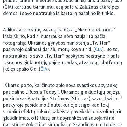
pradėti platinti ir lietuviškose socialinių tinklų paskyrose
(ČIA) kartu su tvirtinimu, esą pats V. Zalužnas atkreipęs
dėmesį į savo nuotrauką iš karto ją pašalino iš tinklo.
Atlikus atvirkštinę vaizdų paiešką „Melo detektorius“
išsiaiškino, kad ši nuotrauka nėra nauja. Ta pačia
fotografija Ukrainos gynybos ministerija „Twitter“
paskyroje dalinosi dar šių metų kovo 17 d. (
ČIA
). Be to,
nuotraukos iš savo „Twitter“ paskyros neištrynė ir pats
Ukrainos ginkluotųjų pajėgų vadas, atvaizdą į platformą
įkėlęs spalio 6 d. (
ČIA
).
Iš karto po to, kai žinute apie neva svastikos apyrankę
pasidalino „Russia Today“, Ukrainos ginkluotųjų pajėgų
pulkininkas Anatolijus Štefanas (Štirlicas) savo „Twitter“
paskyroje pasidalino žinute, kurioje teigė, kad tokį
vizualinį efektą sukūrė pakeista paveikslėlio rezoliucija ir
glaudinimas, o iš tiesų ant apyrankės vaizduojami ne
nacistinės Vokietijos simboliai, o Skandinavų mitologijos