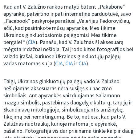
Kad ant V. Zalužno rankos matyti būtent „Pakabone“
apyrankė, patvirtino ir pati internetinė parduotuvė, savo
„Facebook“ paskyroje parašiusi „Valerijau Fedorovičiau,
ačiū, kad pasirinkote mūsų apyrankę. Mes tikime
Ukrainos ginkluotosiomis pajėgomis! Mes tikime
pergale!“ (
ČIA
). Panašu, kad V. Zalužnas šį aksesuarą
mėgsta ir dažnai nešioja. Tai įrodo kitos fotografijos bei
vaizdo įrašai, kuriuose Ukrainos ginkluotųjų pajėgų
vadas matomas su ja (
ČIA
,
ČIA
ir
ČIA
).
Taigi, Ukrainos ginkluotųjų pajėgų vado V. Zalužno
nešiojamas aksesuaras nėra susijęs su nacizmo
simboliais. Ant apyrankės vaizduojamas Saliamono
mazgo simbolis, pastebimas daugelyje kultūrų, tarp jų ir
Skandinavų mitologijoje, simbolizuojantis amžinybę,
tikėjimą bei nemirtingumą. Be to, netiesa, kad pats V.
Zalužnas nuotrauką, kurioje matoma jo apyrankė,
pašalino. Fotografija vis dar prieinama tinkle kaip ir daug
kitų atvaizdų, kuriuose vyras dėvi tą pačią apyrankę.