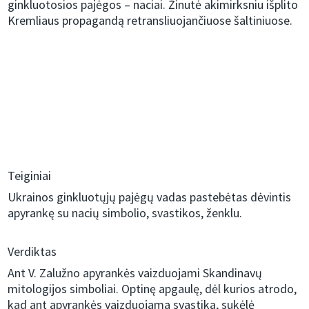
ginkluotosios pajėgos – naciai. Žinutė akimirksniu išplito
Kremliaus propagandą retransliuojančiuose šaltiniuose.
Teiginiai
Ukrainos ginkluotųjų pajėgų vadas pastebėtas dėvintis
apyrankę su nacių simbolio, svastikos, ženklu.
Verdiktas
Ant V. Zalužno apyrankės vaizduojami Skandinavų
mitologijos simboliai. Optinę apgaulę, dėl kurios atrodo,
kad ant apyrankės vaizduojama svastika, sukėlė