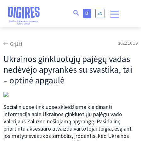
LT
EN
2022 10 19
Grįžti
Ukrainos ginkluotųjų pajėgų vadas
nedėvėjo apyrankės su svastika, tai
– optinė apgaulė
Socialiniuose tinkluose skleidžiama klaidinanti
informacija apie Ukrainos ginkluotųjų pajėgų vado
Valerijaus Zalužno nešiojamą apyrangę. Pasidalinę
priartintu aksesuaro atvaizdu vartotojai teigia, esą ant
jos matyti svastikos simbolis, įrodantis, kad Ukrainos