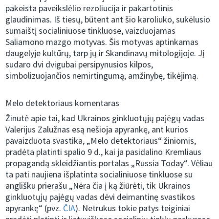
pakeista paveikslėlio rezoliucija ir pakartotinis
glaudinimas. Iš tiesų, būtent ant šio karoliuko, sukėlusio
sumaištį socialiniuose tinkluose, vaizduojamas
Saliamono mazgo motyvas. Šis motyvas aptinkamas
daugelyje kultūrų, tarp jų ir Skandinavų mitologijoje. Jį
sudaro dvi dvigubai persipynusios kilpos,
simbolizuojančios nemirtingumą, amžinybę, tikėjimą.
Melo detektoriaus komentaras
Žinutė apie tai, kad Ukrainos ginkluotųjų pajėgų vadas
Valerijus Zalužnas esą nešioja apyrankę, ant kurios
pavaizduota svastika, „Melo detektoriaus“ žiniomis,
pradėta platinti spalio 9 d., kai ja pasidalino Kremliaus
propagandą skleidžiantis portalas „Russia Today“. Vėliau
ta pati naujiena išplatinta socialiniuose tinkluose su
anglišku prierašu „Nėra čia į ką žiūrėti, tik Ukrainos
ginkluotųjų pajėgų vadas dėvi deimantinę svastikos
apyrankę“ (pvz.
ČIA
). Netrukus tokie patys teiginiai