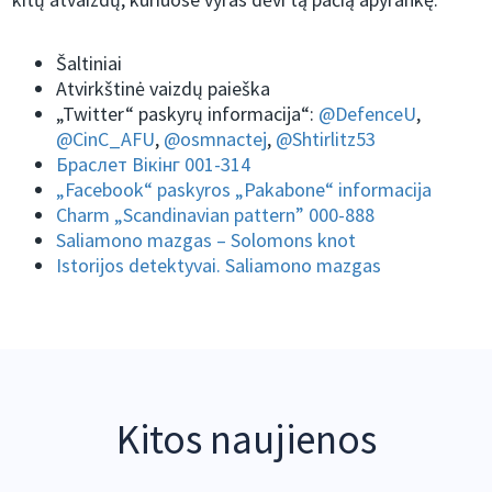
Šaltiniai
Atvirkštinė vaizdų paieška
„Twitter“ paskyrų informacija“:
@DefenceU
,
@CinC_AFU
,
@osmnactej
,
@Shtirlitz53
Браслет Вікінг 001-314
„Facebook“ paskyros „Pakabone“ informacija
Charm „Scandinavian pattern” 000-888
Saliamono mazgas – Solomons knot
Istorijos detektyvai. Saliamono mazgas
Kitos naujienos