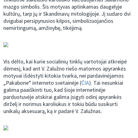
mazgo simbolis. Šis motyvas aptinkamas daugelyje
kultūrų, tarp jų ir Skandinavų mitologijoje. Jį sudaro dvi
dvigubai persipynusios kilpos, simbolizuojančios
nemirtingumą, amžinybę, tikėjimą.
Vis dėlto, kai kurie socialinių tinklų vartotojai atkreipė
dėmesį, kad ant V. Zalužno riešo matomos apyrankės
motyvai išdėstyti kitokia tvarka, nei pardavinėjamos
„Pakabone“ interneto svetainėje (
ČIA
). Tai nesunkiai
galima paaiškinti tuo, kad šioje internetinėje
parduotuvėje atskirai galima įsigyti odinį apyrankės
dirželį ir norimus karoliukus ir tokiu būdu susikurti
unikalų aksesuarą, ką ir padarė V. Zalužnas.