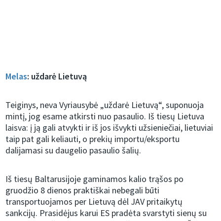
Melas
: uždarė Lietuvą
Teiginys, neva Vyriausybė „uždarė Lietuvą“, suponuoja
mintį, jog esame atkirsti nuo pasaulio. Iš tiesų Lietuva
laisva: į ją gali atvykti ir iš jos išvykti užsieniečiai, lietuviai
taip pat gali keliauti, o prekių importu/eksportu
dalijamasi su daugelio pasaulio šalių.
Iš tiesų Baltarusijoje gaminamos kalio trąšos po
gruodžio 8 dienos praktiškai nebegali būti
transportuojamos per Lietuvą dėl JAV pritaikytų
sankcijų. Prasidėjus karui ES pradėta svarstyti sienų su