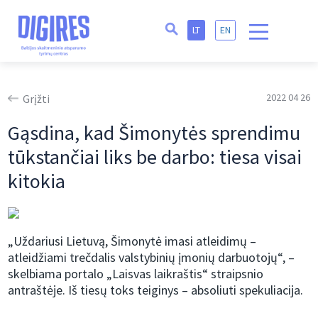
LT
EN
2022 04 26
Grįžti
Gąsdina, kad Šimonytės sprendimu
tūkstančiai liks be darbo: tiesa visai
kitokia
„Uždariusi Lietuvą, Šimonytė imasi atleidimų –
atleidžiami trečdalis valstybinių įmonių darbuotojų“, –
skelbiama portalo „Laisvas laikraštis“ straipsnio
antraštėje. Iš tiesų toks teiginys – absoliuti spekuliacija.