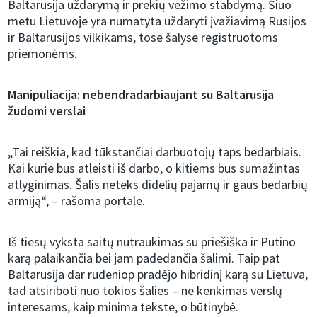
Baltarusija uždarymą ir prekių vežimo stabdymą. Šiuo
metu Lietuvoje yra numatyta uždaryti įvažiavimą Rusijos
ir Baltarusijos vilkikams, tose šalyse registruotoms
priemonėms.
Manipuliacija: nebendradarbiaujant su Baltarusija
žudomi verslai
„Tai reiškia, kad tūkstančiai darbuotojų taps bedarbiais.
Kai kurie bus atleisti iš darbo, o kitiems bus sumažintas
atlyginimas. Šalis neteks didelių pajamų ir gaus bedarbių
armiją“, – rašoma portale.
Iš tiesų vyksta saitų nutraukimas su priešiška ir Putino
karą palaikančia bei jam padedančia šalimi. Taip pat
Baltarusija dar rudeniop pradėjo hibridinį karą su Lietuva,
tad atsiriboti nuo tokios šalies – ne kenkimas verslų
interesams, kaip minima tekste, o būtinybė.