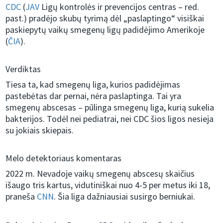
CDC
(
JAV
Ligų kontrolės ir prevencijos centras – red.
past.) pradėjo skubų tyrimą dėl „paslaptingo“ visiškai
paskiepytų vaikų smegenų ligų padidėjimo Amerikoje
(
ČIA
).
Verdiktas
Tiesa ta, kad smegenų liga, kurios padidėjimas
pastebėtas dar pernai, nėra paslaptinga. Tai yra
smegenų abscesas – pūlinga smegenų liga, kurią sukelia
bakterijos. Todėl nei pediatrai, nei CDC šios ligos nesieja
su jokiais skiepais.
Melo detektoriaus komentaras
2022 m. Nevadoje vaikų smegenų abscesų skaičius
išaugo tris kartus, vidutiniškai nuo 4-5 per metus iki 18,
praneša
CNN
. Šia liga dažniausiai susirgo berniukai.