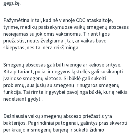
gegužę.
Pažymėtina ir tai, kad nė vienoje CDC ataskaitoje,
tyrime, medikų pasisakymuose vaikų smegenų abscesas
nesiejamas su jokiomis vakcinomis. Tiriant ligos
priežastis, neatsižvelgiama į tai, ar vaikas buvo
skiepytas, nes tai nėra reikšminga.
Smegenų abscesas gali būti vienoje ar keliose srityse.
Kitaip tariant, pūliai ir negyvos ląstellės gali susikaupti
įvairiose smegenų vietose. Ši būklė gali sukelti
problemų, susijusių su smegenų ir nugaros smegenų
funkcija. Tai rimta ir gyvybei pavojinga būklė, kurią reikia
nedelsiant gydyti.
Dažniausia vaikų smegenų absceso priežastis yra
bakterijos. Pagrindiniai patogenai, galintys prasiskverbti
per kraujo ir smegenų barjerą ir sukelti židinio