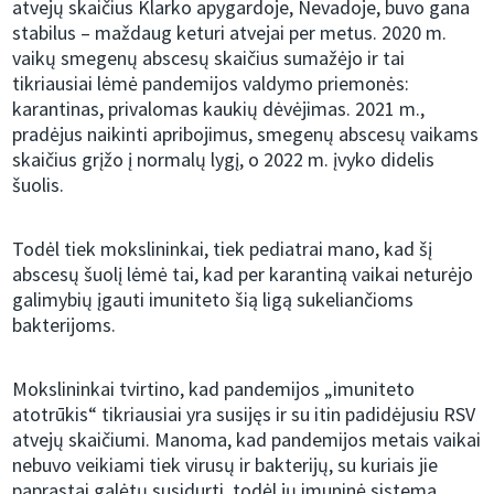
atvejų skaičius Klarko apygardoje, Nevadoje, buvo gana
stabilus – maždaug keturi atvejai per metus. 2020 m.
vaikų smegenų abscesų skaičius sumažėjo ir tai
tikriausiai lėmė pandemijos valdymo priemonės:
karantinas, privalomas kaukių dėvėjimas. 2021 m.,
pradėjus naikinti apribojimus, smegenų abscesų vaikams
skaičius grįžo į normalų lygį, o 2022 m. įvyko didelis
šuolis.
Todėl tiek mokslininkai, tiek pediatrai mano, kad šį
abscesų šuolį lėmė tai, kad per karantiną vaikai neturėjo
galimybių įgauti imuniteto šią ligą sukeliančioms
bakterijoms.
Mokslininkai tvirtino, kad pandemijos „imuniteto
atotrūkis“ tikriausiai yra susijęs ir su itin padidėjusiu RSV
atvejų skaičiumi. Manoma, kad pandemijos metais vaikai
nebuvo veikiami tiek virusų ir bakterijų, su kuriais jie
paprastai galėtų susidurti, todėl jų imuninė sistema