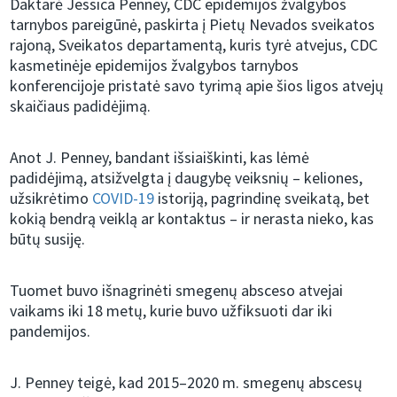
Daktarė Jessica Penney, CDC epidemijos žvalgybos
tarnybos pareigūnė, paskirta į Pietų Nevados sveikatos
rajoną, Sveikatos departamentą, kuris tyrė atvejus, CDC
kasmetinėje epidemijos žvalgybos tarnybos
konferencijoje pristatė savo tyrimą apie šios ligos atvejų
skaičiaus padidėjimą.
Anot J. Penney, bandant išsiaiškinti, kas lėmė
padidėjimą, atsižvelgta į daugybę veiksnių – keliones,
užsikrėtimo
COVID-19
istoriją, pagrindinę sveikatą, bet
kokią bendrą veiklą ar kontaktus – ir nerasta nieko, kas
būtų susiję.
Tuomet buvo išnagrinėti smegenų absceso atvejai
vaikams iki 18 metų, kurie buvo užfiksuoti dar iki
pandemijos.
J. Penney teigė, kad 2015–2020 m. smegenų abscesų