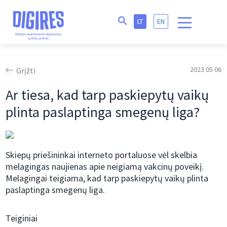
LT
EN
2023 05 06
Grįžti
Ar tiesa, kad tarp paskiepytų vaikų
plinta paslaptinga smegenų liga?
Skiepų priešininkai interneto portaluose vėl skelbia
melagingas naujienas apie neigiamą vakcinų poveikį.
Melagingai teigiama, kad tarp paskiepytų vaikų plinta
paslaptinga smegenų liga.
Teiginiai