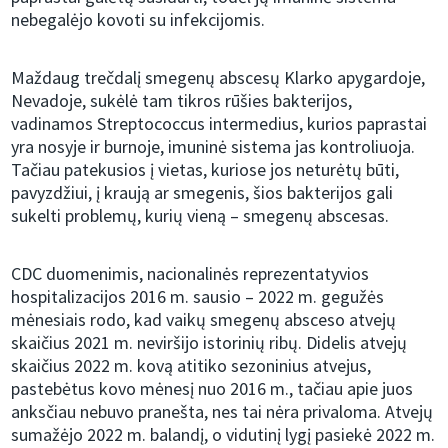
nebegalėjo kovoti su infekcijomis.
Maždaug trečdalį smegenų abscesų Klarko apygardoje,
Nevadoje, sukėlė tam tikros rūšies bakterijos,
vadinamos Streptococcus intermedius, kurios paprastai
yra nosyje ir burnoje, imuninė sistema jas kontroliuoja.
Tačiau patekusios į vietas, kuriose jos neturėtų būti,
pavyzdžiui, į kraują ar smegenis, šios bakterijos gali
sukelti problemų, kurių vieną – smegenų abscesas.
CDC duomenimis, nacionalinės reprezentatyvios
hospitalizacijos 2016 m. sausio – 2022 m. gegužės
mėnesiais rodo, kad vaikų smegenų absceso atvejų
skaičius 2021 m. neviršijo istorinių ribų. Didelis atvejų
skaičius 2022 m. kovą atitiko sezoninius atvejus,
pastebėtus kovo mėnesį nuo 2016 m., tačiau apie juos
anksčiau nebuvo pranešta, nes tai nėra privaloma. Atvejų
sumažėjo 2022 m. balandį, o vidutinį lygį pasiekė 2022 m.