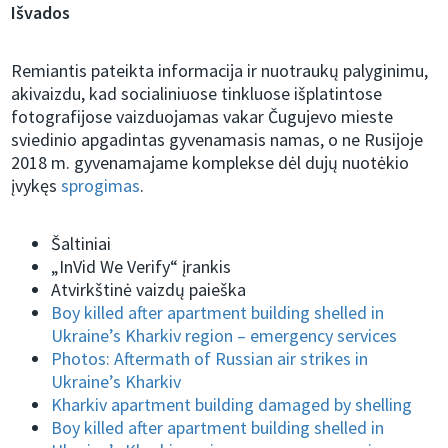
Išvados
Remiantis pateikta informacija ir nuotraukų palyginimu,
akivaizdu, kad socialiniuose tinkluose išplatintose
fotografijose vaizduojamas vakar Čugujevo mieste
sviedinio apgadintas gyvenamasis namas, o ne Rusijoje
2018 m. gyvenamajame komplekse dėl dujų nuotėkio
įvykęs
sprogimas
.
Šaltiniai
„InVid We Verify“ įrankis
Atvirkštinė vaizdų paieška
Boy killed after apartment building shelled in
Ukraine’s Kharkiv region – emergency services
Photos: Aftermath of Russian air strikes in
Ukraine’s Kharkiv
Kharkiv apartment building damaged by shelling
Boy killed after apartment building shelled in