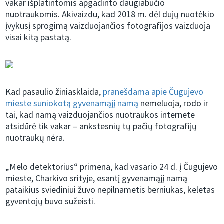
vakar išplatintomis apgadinto daugiabučio
nuotraukomis. Akivaizdu, kad 2018 m. dėl dujų nuotėkio
įvykusį sprogimą vaizduojančios fotografijos vaizduoja
visai kitą pastatą.
Kad pasaulio žiniasklaida,
pranešdama apie Čugujevo
mieste suniokotą gyvenamąjį namą
nemeluoja, rodo ir
tai, kad namą vaizduojančios nuotraukos internete
atsidūrė tik vakar – ankstesnių tų pačių fotografijų
nuotraukų nėra.
„Melo detektorius“ primena, kad vasario 24 d. į Čugujevo
mieste, Charkivo srityje, esantį gyvenamąjį namą
pataikius sviediniui žuvo nepilnametis berniukas, keletas
gyventojų buvo sužeisti.