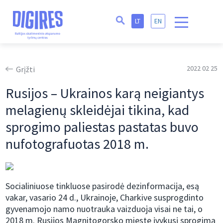
LT
EN
2022 02 25
Grįžti
Rusijos – Ukrainos karą neigiantys
melagienų skleidėjai tikina, kad
sprogimo paliestas pastatas buvo
nufotografuotas 2018 m.
Socialiniuose tinkluose pasirodė dezinformacija, esą
vakar, vasario 24 d., Ukrainoje, Charkive susprogdinto
gyvenamojo namo nuotrauka vaizduoja visai ne tai, o
2018 m. Rusijos Magnitogorsko mieste įvykusį sprogimą