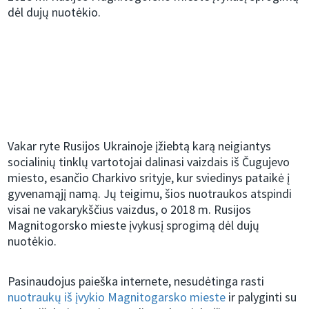
dėl dujų nuotėkio.
Vakar ryte Rusijos Ukrainoje įžiebtą karą neigiantys
socialinių tinklų vartotojai dalinasi vaizdais iš Čugujevo
miesto, esančio Charkivo srityje, kur sviedinys pataikė į
gyvenamąjį namą. Jų teigimu, šios nuotraukos atspindi
visai ne vakarykščius vaizdus, o 2018 m. Rusijos
Magnitogorsko mieste įvykusį sprogimą dėl dujų
nuotėkio.
Pasinaudojus paieška internete, nesudėtinga rasti
nuotraukų iš įvykio Magnitogarsko mieste
ir palyginti su