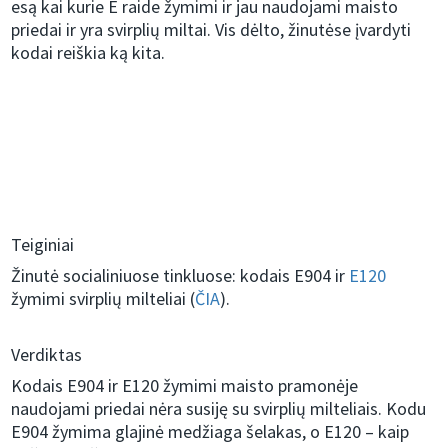
esą kai kurie E raide žymimi ir jau naudojami maisto
priedai ir yra svirplių miltai. Vis dėlto, žinutėse įvardyti
kodai reiškia ką kita.
Teiginiai
Žinutė socialiniuose tinkluose: kodais E904 ir
E120
žymimi svirplių milteliai (
ČIA
).
Verdiktas
Kodais E904 ir E120 žymimi maisto pramonėje
naudojami priedai nėra susiję su svirplių milteliais. Kodu
E904 žymima glajinė medžiaga šelakas, o E120 – kaip