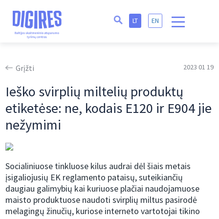
LT
EN
2023 01 19
Grįžti
Ieško svirplių miltelių produktų
etiketėse: ne, kodais E120 ir E904 jie
nežymimi
Socialiniuose tinkluose kilus audrai dėl šiais metais
įsigaliojusių EK reglamento pataisų, suteikiančių
daugiau galimybių kai kuriuose plačiai naudojamuose
maisto produktuose naudoti svirplių miltus pasirodė
melagingų žinučių, kuriose interneto vartotojai tikino