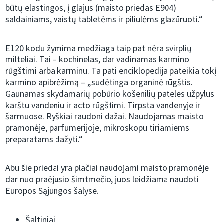
būtų elastingos, į glajus (maisto priedas E904)
saldainiams, vaistų tabletėms ir piliulėms glazūruoti.“
E120 kodu žymima medžiaga taip pat nėra svirplių
milteliai. Tai – kochinelas, dar vadinamas karmino
rūgštimi arba karminu. Ta pati enciklopedija pateikia tokį
karmino apibrėžimą – „sudėtinga organinė rūgštis.
Gaunamas skydamarių pobūrio košenilių pateles užpylus
karštu vandeniu ir acto rūgštimi. Tirpsta vandenyje ir
šarmuose. Ryškiai raudoni dažai. Naudojamas maisto
pramonėje, parfumerijoje, mikroskopu tiriamiems
preparatams dažyti.“
Abu šie priedai yra plačiai naudojami maisto pramonėje
dar nuo praėjusio šimtmečio, juos leidžiama naudoti
Europos Sąjungos šalyse.
Šaltiniai