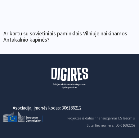
Ar kartu su sovietiniais paminklais Vilniuje naikinamos
Antakalnio kapinės?
Asociacija, Įmonės kodas: 306186212
Projektas iš dalies finansuojamas ES lėšomis.
Sutarties numeris: LC-01682259