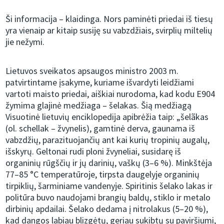
Ši informacija – klaidinga. Nors paminėti priedai iš tiesų
yra vienaip ar kitaip susiję su vabzdžiais, svirplių miltelių
jie nežymi.
Lietuvos sveikatos apsaugos ministro 2003 m.
patvirtintame įsakyme, kuriame išvardyti leidžiami
vartoti maisto priedai, aiškiai nurodoma, kad kodu E904
žymima glajinė medžiaga – šelakas. Šią medžiagą
Visuotinė lietuvių enciklopedija apibrėžia taip: „šelãkas
(ol. schellak – žvynelis), gamtinė derva, gaunama iš
vabzdžių, parazituojančių ant kai kurių tropinių augalų,
išskyrų. Geltonai rudi ploni žvyneliai, susidarę iš
organinių rūgščių ir jų darinių, vaškų (3–6 %). Minkštėja
77–85 °C temperatūroje, tirpsta daugelyje organinių
tirpiklių, šarminiame vandenyje. Spiritinis šelako lakas ir
politūra buvo naudojami brangių baldų, stiklo ir metalo
dirbinių apdailai. Šelako dedama į nitrolakus (5–20 %),
kad dangos labiau blizgėtų, geriau sukibtų su paviršiumi,