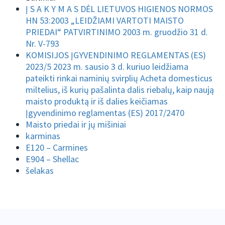
Į S A K Y M A S DĖL LIETUVOS HIGIENOS NORMOS
HN 53:2003 „LEIDŽIAMI VARTOTI MAISTO
PRIEDAI“ PATVIRTINIMO 2003 m. gruodžio 31 d.
Nr. V-793
KOMISIJOS ĮGYVENDINIMO REGLAMENTAS (ES)
2023/5 2023 m. sausio 3 d. kuriuo leidžiama
pateikti rinkai naminių svirplių Acheta domesticus
miltelius, iš kurių pašalinta dalis riebalų, kaip naują
maisto produktą ir iš dalies keičiamas
Įgyvendinimo reglamentas (ES) 2017/2470
Maisto priedai ir jų mišiniai
karminas
E120 – Carmines
E904 – Shellac
šelakas