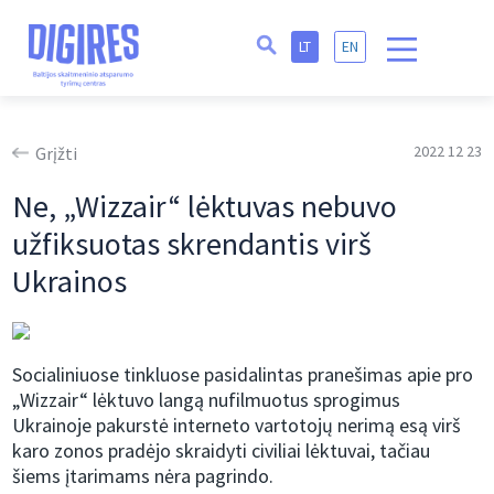
LT
EN
2022 12 23
Grįžti
Ne, „Wizzair“ lėktuvas nebuvo
užfiksuotas skrendantis virš
Ukrainos
Socialiniuose tinkluose pasidalintas pranešimas apie pro
„Wizzair“ lėktuvo langą nufilmuotus sprogimus
Ukrainoje pakurstė interneto vartotojų nerimą esą virš
karo zonos pradėjo skraidyti civiliai lėktuvai, tačiau
šiems įtarimams nėra pagrindo.