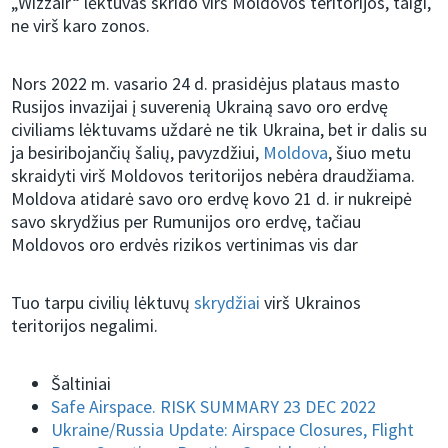
„Wizzair“ lėktuvas skrido virš Moldovos teritorijos, taigi,
ne virš karo zonos.
Nors 2022 m. vasario 24 d. prasidėjus plataus masto
Rusijos invazijai į suverenią Ukrainą savo oro erdvę
civiliams lėktuvams uždarė ne tik Ukraina, bet ir dalis su
ja besiribojančių šalių, pavyzdžiui,
Moldova
, šiuo metu
skraidyti virš Moldovos teritorijos nebėra draudžiama.
Moldova atidarė savo oro erdvę kovo 21 d. ir nukreipė
savo skrydžius per Rumunijos oro erdvę, tačiau
Moldovos oro erdvės rizikos vertinimas vis dar
Tuo tarpu civilių lėktuvų
skrydžiai
virš Ukrainos
teritorijos negalimi.
Šaltiniai
Safe Airspace. RISK SUMMARY 23 DEC 2022
Ukraine/Russia Update: Airspace Closures, Flight