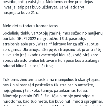
besiribojančių valstybių. Moldovos erdvė prasidėjus
invazijai taip pat buvo uždaryta. Ją vėl atidaryti
nuspręsta kovo 21 d.
Melo detektoriaus komentaras
Socialinių tinklų vartotojų įtarinėjimus sužadino naujienų
portale DELFI 2022 m. gruodžio 16 d. pasirodęs
straipsnis apie pro „Wizzair“ lėktuvo langą užfiksuotus
sprogimus Ukrainoje. Iškirpę iš straipsnio tik jo antraštę
su vaizdo įrašu kadru vartotojai klausė, kodėl virš karo
zonos skraido civiliai lėktuvai ir kuri pusė bus atsakinga
raketai kliudžius tokį lėktuvą.
Tokiomis žinutėmis siekiama manipuliuoti skaitytojais,
nes žiniai pranešti pasitelkta tik straipsnio antraštė,
neįsigilinus į tai, koks turinys pateikiamas toliau.
Minėtoje portalo DELFI žinutėje pirmoje pastraipoje
nurodoma, kad tuo metu, kai buvo nufilmuoti sprogimai,