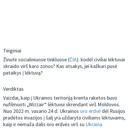
Teiginiai
Žinutė socialiniuose tinkluose (
ČIA
): kodėl civiliai lėktuvai
skraido virš karo zonos? Kas atsakys, jei kažkuri pusė
pataikys į lėktuvą?
Verdiktas
Vaizdai, kaip į Ukrainos teritoriją krenta raketos buvo
nufilmuoti „Wizzair“ lėktuvui skrendant virš Moldovos.
Nuo 2022 m. vasario 24 d. Ukrainos
oro erdvė
dėl Rusijos
pradėtos invazijos į šalį yra uždaryta civiliams lėktuvams,
kaip ir nemaža dalis oro erdvės virš su
Ukraina