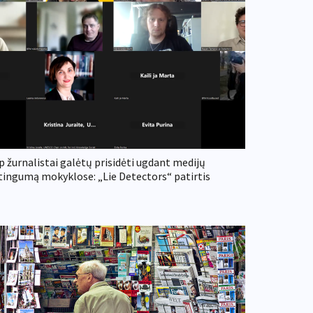
p žurnalistai galėtų prisidėti ugdant medijų
tingumą mokyklose: „Lie Detectors“ patirtis