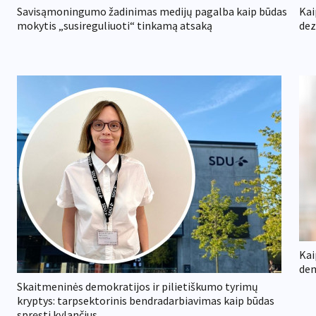
Savisąmoningumo žadinimas medijų pagalba kaip būdas
Kai
mokytis „susireguliuoti“ tinkamą atsaką
dez
Kai
dem
Skaitmeninės demokratijos ir pilietiškumo tyrimų
kryptys: tarpsektorinis bendradarbiavimas kaip būdas
spręsti kylančius...