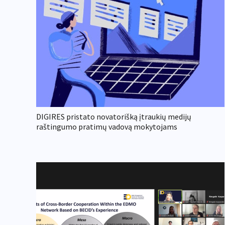
DIGIRES pristato novatorišką įtraukių medijų
raštingumo pratimų vadovą mokytojams