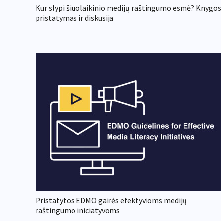
Kur slypi šiuolaikinio medijų raštingumo esmė? Knygos
pristatymas ir diskusija
Pristatytos EDMO gairės efektyvioms medijų
raštingumo iniciatyvoms