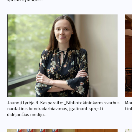
Jaunoji tyrėja R. Kasparaitė: „Bibliotekininkams svarbus
Man
nuolatinis bendradarbiavimas, įgalinant spręsti
tin
didėjančius medijų...