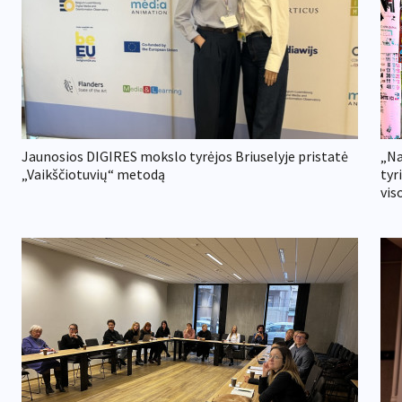
Jaunosios DIGIRES mokslo tyrėjos Briuselyje pristatė
„Na
„Vaikščiotuvių“ metodą
tyr
viso