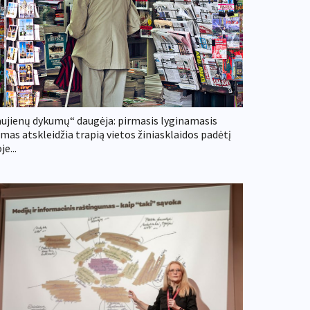
ujienų dykumų“ daugėja: pirmasis lyginamasis
imas atskleidžia trapią vietos žiniasklaidos padėtį
je...