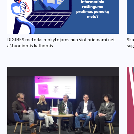
DIGIRES metodai mokytojams nuo šiol prieinami net
Ska
aštuoniomis kalbomis
sug