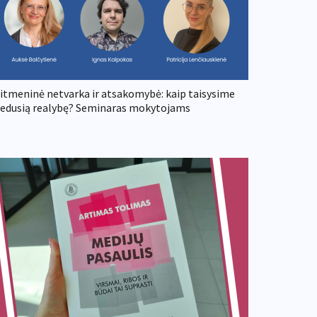
itmeninė netvarka ir atsakomybė: kaip taisysime
edusią realybę? Seminaras mokytojams