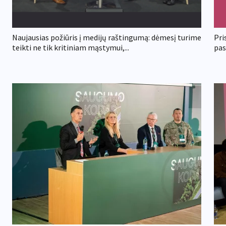
Naujausias požiūris į medijų raštingumą: dėmesį turime
Pri
teikti ne tik kritiniam mąstymui,...
pas