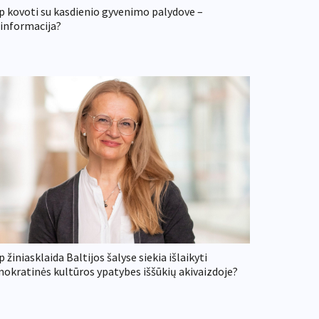
p kovoti su kasdienio gyvenimo palydove –
informacija?
p žiniasklaida Baltijos šalyse siekia išlaikyti
okratinės kultūros ypatybes iššūkių akivaizdoje?