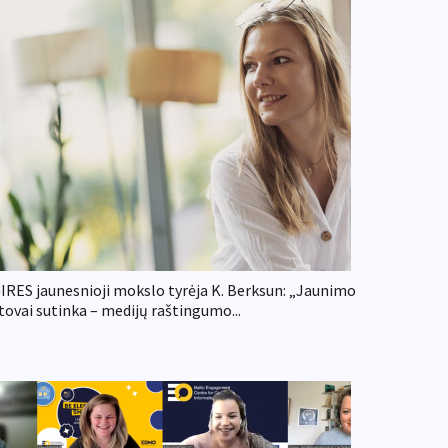
IRES jaunesnioji mokslo tyrėja K. Berksun: „Jaunimo
tovai sutinka – medijų raštingumo...