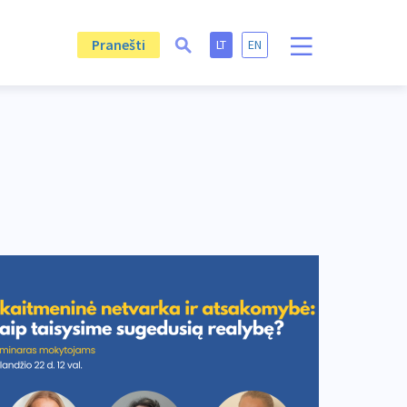
Pranešti
LT
EN