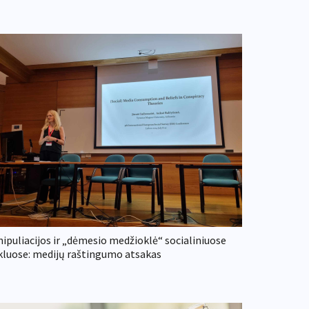
ipuliacijos ir „dėmesio medžioklė“ socialiniuose
kluose: medijų raštingumo atsakas