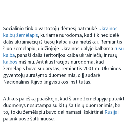
Socialinio tinklo vartotojų dėmesį patraukė
Ukrainos
kalbų žemėlapis
, kuriame nurodoma, kad tik nedidelė
dalis ukrainiečių iš tiesų kalba ukrainietiškai. Remiantis
šiuo žemėlapiu, didžiojoje Ukrainos dalyje kalbama
rusų
kalba
, panaši dalis teritorijos kalba ukrainiečių ir rusų
kalbos
mišiniu. Ant iliustracijos nurodoma, kad
žemėlapis buvo sudarytas, remiantis 2001 m. Ukrainos
gyventojų surašymo duomenimis, o jį sudarė
Nacionalinis Kijivo lingvistikos institutas.
Atlikus paiešką paaiškėjo, kad šiame žemėlapyje pateikti
duomenys nesutampa su kitų šaltinių duomenimis, be
to, tokiu žemėlapiu buvo dalinamasi išskirtinai
Rusijai
palankiuose šaltiniuose.