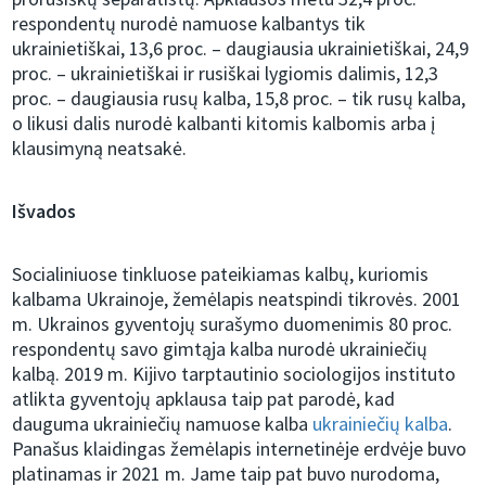
respondentų nurodė namuose kalbantys tik
ukrainietiškai, 13,6 proc. – daugiausia ukrainietiškai, 24,9
proc. – ukrainietiškai ir rusiškai lygiomis dalimis, 12,3
proc. – daugiausia rusų kalba, 15,8 proc. – tik rusų kalba,
o likusi dalis nurodė kalbanti kitomis kalbomis arba į
klausimyną neatsakė.
Išvados
Socialiniuose tinkluose pateikiamas kalbų, kuriomis
kalbama Ukrainoje, žemėlapis neatspindi tikrovės. 2001
m. Ukrainos gyventojų surašymo duomenimis 80 proc.
respondentų savo gimtąja kalba nurodė ukrainiečių
kalbą. 2019 m. Kijivo tarptautinio sociologijos instituto
atlikta gyventojų apklausa taip pat parodė, kad
dauguma ukrainiečių namuose kalba
ukrainiečių kalba
.
Panašus klaidingas žemėlapis internetinėje erdvėje buvo
platinamas ir 2021 m. Jame taip pat buvo nurodoma,