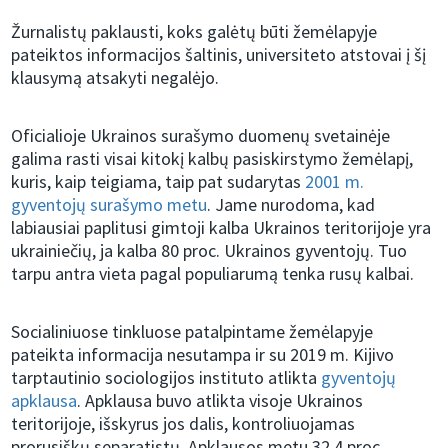
Žurnalistų paklausti, koks galėtų būti žemėlapyje
pateiktos informacijos šaltinis, universiteto atstovai į šį
klausymą atsakyti negalėjo.
Oficialioje Ukrainos surašymo duomenų svetainėje
galima rasti visai kitokį kalbų pasiskirstymo žemėlapį,
kuris, kaip teigiama, taip pat sudarytas
2001 m.
gyventojų surašymo metu
. Jame nurodoma, kad
labiausiai paplitusi gimtoji kalba Ukrainos teritorijoje yra
ukrainiečių, ja kalba 80 proc. Ukrainos gyventojų. Tuo
tarpu antra vieta pagal populiarumą tenka rusų kalbai.
Socialiniuose tinkluose patalpintame žemėlapyje
pateikta informacija nesutampa ir su 2019 m. Kijivo
tarptautinio sociologijos instituto atlikta
gyventojų
apklausa
. Apklausa buvo atlikta visoje Ukrainos
teritorijoje, išskyrus jos dalis, kontroliuojamas
prorusiškų separatistų. Apklausos metu 32,4 proc.