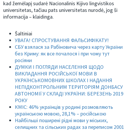
kad žemėlapį sudarė Nacionalinis Kijivo lingvistikos
universitetas, tačiau pats universitetas nurodė, jog ši
informacija – klaidinga.
Šaltiniai
УВАГА! СПРОСТУВАННЯ ФАЛЬСИФІКАТУ!
СБУ взялася за Рабіновича через карту України
без Криму: як все почалося і при чому тут
росіяни
ДУМКИ І ПОГЛЯДИ НАСЕЛЕННЯ ЩОДО
ВИКЛАДАННЯ РОСІЙСЬКОЇ МОВИ В
УКРАЇНСЬКОМОВНИХ ШКОЛАХ І НАДАННЯ
НЕПІДКОНТРОЛЬНИМ ТЕРИТОРІЯМ ДОНБАСУ
АВТОНОМІЇ У СКЛАДІ УКРАЇНИ: БЕРЕЗЕНЬ 2019
РОКУ
КМІС: 46% українців у родині розмовляють
українською мовою, 28,1% – російською
Найбільші поширені рідні мови у міських,
селищних та сільських радах за переписом 2001