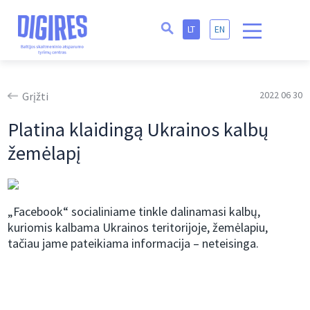
LT
EN
2022 06 30
Grįžti
Platina klaidingą Ukrainos kalbų
žemėlapį
„Facebook“ socialiniame tinkle dalinamasi kalbų,
kuriomis kalbama Ukrainos teritorijoje, žemėlapiu,
tačiau jame pateikiama informacija – neteisinga.