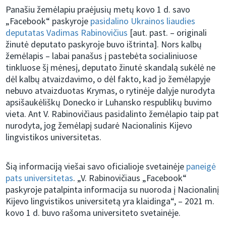
Panašiu žemėlapiu praėjusių metų kovo 1 d. savo
„Facebook“ paskyroje
pasidalino Ukrainos liaudies
deputatas Vadimas Rabinovičius
[aut. past. – originali
žinutė deputato paskyroje buvo ištrinta]. Nors kalbų
žemėlapis – labai panašus į pastebėta socialiniuose
tinkluose šį mėnesį, deputato žinutė skandalą sukėlė ne
dėl kalbų atvaizdavimo, o dėl fakto, kad jo žemėlapyje
nebuvo atvaizduotas Krymas, o rytinėje dalyje nurodyta
apsišaukėliškų Donecko ir Luhansko respublikų buvimo
vieta. Ant V. Rabinovičiaus pasidalinto žemėlapio taip pat
nurodyta, jog žemėlapį sudarė Nacionalinis Kijevo
lingvistikos universitetas.
Šią informaciją viešai savo oficialioje svetainėje
paneigė
pats universitetas
. „V. Rabinovičiaus „Facebook“
paskyroje patalpinta informacija su nuoroda į Nacionalinį
Kijevo lingvistikos universitetą yra klaidinga“, – 2021 m.
kovo 1 d. buvo rašoma universiteto svetainėje.