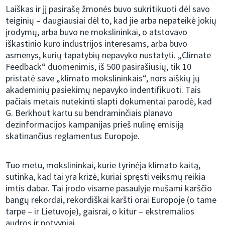
Laiškas ir jį pasirašę žmonės buvo sukritikuoti dėl savo
teiginių – daugiausiai dėl to, kad jie arba nepateikė jokių
įrodymų, arba buvo ne mokslininkai, o atstovavo
iškastinio kuro industrijos interesams, arba buvo
asmenys, kurių tapatybių nepavyko nustatyti. „Climate
Feedback“ duomenimis, iš 500 pasirašiusių, tik 10
pristatė save „klimato mokslininkais“, nors aiškių jų
akademinių pasiekimų nepavyko indentifikuoti. Tais
pačiais metais nutekinti slapti dokumentai parodė, kad
G. Berkhout kartu su bendraminčiais planavo
dezinformacijos kampanijas prieš nulinę emisiją
skatinančius reglamentus Europoje.
Tuo metu, mokslininkai, kurie tyrinėja klimato kaitą,
sutinka, kad tai yra krizė, kuriai spręsti veiksmų reikia
imtis dabar. Tai įrodo visame pasaulyje mušami karščio
bangų rekordai, rekordiškai karšti orai Europoje (o tame
tarpe – ir Lietuvoje), gaisrai, o kitur – ekstremalios
audros ir potvyniai.