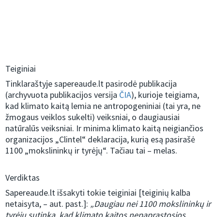
Teiginiai
Tinklaraštyje sapereaude.lt pasirodė publikacija
(archyvuota publikacijos versija
ČIA
), kurioje teigiama,
kad klimato kaitą lemia ne antropogeniniai (tai yra, ne
žmogaus veiklos sukelti) veiksniai, o daugiausiai
natūralūs veiksniai. Ir minima klimato kaitą neigiančios
organizacijos „Clintel“ deklaracija, kurią esą pasirašė
1100 „mokslininkų ir tyrėjų“. Tačiau tai – melas.
Verdiktas
Sapereaude.lt išsakyti tokie teiginiai [teiginių kalba
netaisyta, – aut. past.]:
„Daugiau nei 1100 mokslininkų ir
tyrėjų sutinka, kad klimato kaitos nepaprastosios