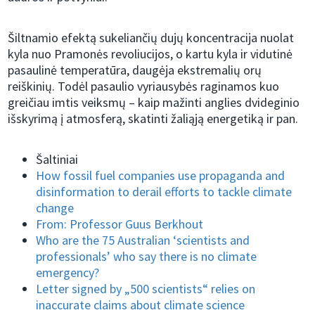
Šiltnamio efektą sukeliančių dujų koncentracija nuolat
kyla nuo Pramonės revoliucijos, o kartu kyla ir vidutinė
pasaulinė temperatūra, daugėja ekstremalių orų
reiškinių. Todėl pasaulio vyriausybės raginamos kuo
greičiau imtis veiksmų – kaip mažinti anglies dvideginio
išskyrimą į atmosferą, skatinti žaliąją energetiką ir pan.
Šaltiniai
How fossil fuel companies use propaganda and
disinformation to derail efforts to tackle climate
change
From: Professor Guus Berkhout
Who are the 75 Australian ‘scientists and
professionals’ who say there is no climate
emergency?
Letter signed by „500 scientists“ relies on
inaccurate claims about climate science