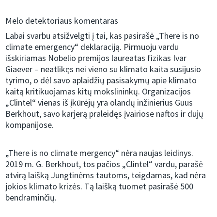
Melo detektoriaus komentaras
Labai svarbu atsižvelgti į tai, kas pasirašė „There is no
climate emergency“ deklaraciją. Pirmuoju vardu
išskiriamas Nobelio premijos laureatas fizikas Ivar
Giaever – neatlikęs nei vieno su klimato kaita susijusio
tyrimo, o dėl savo aplaidžių pasisakymų apie klimato
kaitą kritikuojamas kitų mokslininkų. Organizacijos
„Clintel“ vienas iš įkūrėjų yra olandų inžinierius Guus
Berkhout, savo karjerą praleidęs įvairiose naftos ir dujų
kompanijose.
„There is no climate mergency“ nėra naujas leidinys.
2019 m. G. Berkhout, tos pačios „Clintel“ vardu, parašė
atvirą laišką Jungtinėms tautoms, teigdamas, kad nėra
jokios klimato krizės. Tą laišką tuomet pasirašė 500
bendraminčių.