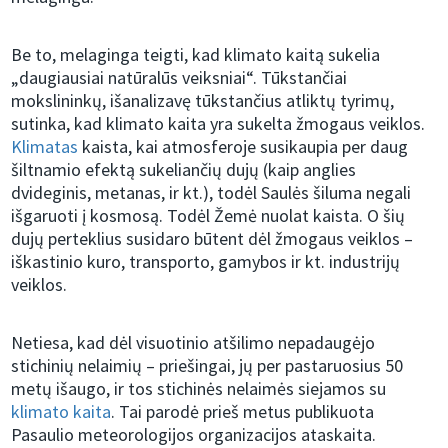
Be to, melaginga teigti, kad klimato kaitą sukelia
„daugiausiai natūralūs veiksniai“. Tūkstančiai
mokslininkų, išanalizavę tūkstančius atliktų tyrimų,
sutinka, kad klimato kaita yra sukelta žmogaus veiklos.
Klimatas
kaista, kai atmosferoje susikaupia per daug
šiltnamio efektą sukeliančių dujų (kaip anglies
dvideginis, metanas, ir kt.), todėl Saulės šiluma negali
išgaruoti į kosmosą. Todėl Žemė nuolat kaista. O šių
dujų perteklius susidaro būtent dėl žmogaus veiklos –
iškastinio kuro, transporto, gamybos ir kt. industrijų
veiklos.
Netiesa, kad dėl visuotinio atšilimo nepadaugėjo
stichinių nelaimių – priešingai, jų per pastaruosius 50
metų išaugo, ir tos stichinės nelaimės siejamos su
klimato kaita
. Tai parodė prieš metus publikuota
Pasaulio meteorologijos organizacijos ataskaita.