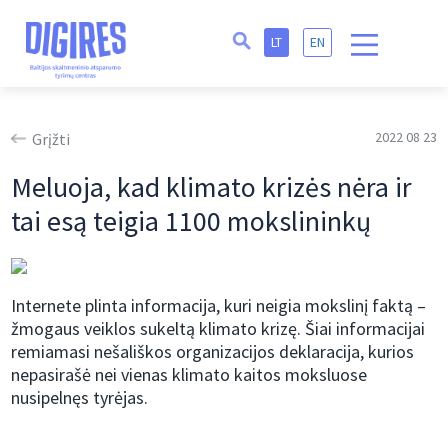
LT
EN
2022 08 23
Grįžti
Meluoja, kad klimato krizės nėra ir
tai esą teigia 1100 mokslininkų
Internete plinta informacija, kuri neigia mokslinį faktą –
žmogaus veiklos sukeltą klimato krizę. Šiai informacijai
remiamasi nešališkos organizacijos deklaracija, kurios
nepasirašė nei vienas klimato kaitos moksluose
nusipelnęs tyrėjas.