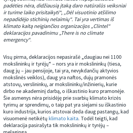
padėties nėra, didžiausią įtaką daro natūralūs veiksniai
ir turime laiko prisitaikyti“
;
„Dėl visuotinio atšilimo
nepadidėjo stichinių nelaimių“. Tai yra vertimas iš
klimato kaitą neigiančios organizacijos „Clintel“
deklaracijos pavadinimu „There is no climate
emergency“
.
Visų pirma, deklaracijos nepasirašė „daugiau nei 1100
mokslininkų ir tyrėjų“ – nors yra ir mokslininkų (tiesa,
daug jų – jau pensijoje, tai yra, nevykdančių aktyvios
mokslinės veiklos), daug yra naftos, dujų pramonės
atstovų, verslininkų, ar mokslininkų/inžinierių, kurie
dirbo ne akademinį darbą, o iškastinio kuro pramonėje.
Šie asmenys nėra prisidėję prie svarbių klimato krizės
tyrimų ar sprendimų, o taip pat yra siejami su iškastinio
kuro industrija, kurios atstovai deda daug pastangų, kad
visuomenė netikėtų
klimato kaita
. Todėl teigti, kad
deklaracija pasirašyta tik mokslininkų ir tyrėjų –
melaginga.