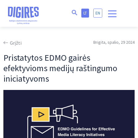
LT
EN
Brigita, spalio, 29 2024
Grįžti
Pristatytos EDMO gairės
efektyvioms medijų raštingumo
iniciatyvoms