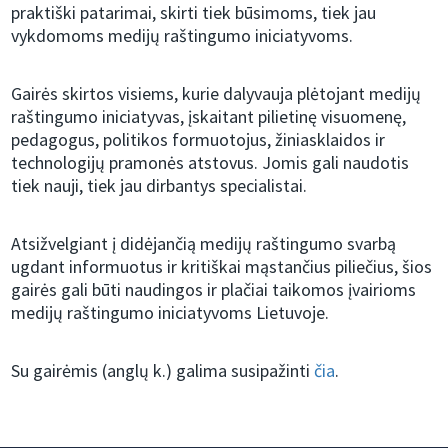
praktiški patarimai, skirti tiek būsimoms, tiek jau
vykdomoms medijų raštingumo iniciatyvoms.
Gairės skirtos visiems, kurie dalyvauja plėtojant medijų
raštingumo iniciatyvas, įskaitant pilietinę visuomenę,
pedagogus, politikos formuotojus, žiniasklaidos ir
technologijų pramonės atstovus. Jomis gali naudotis
tiek nauji, tiek jau dirbantys specialistai.
Atsižvelgiant į didėjančią medijų raštingumo svarbą
ugdant informuotus ir kritiškai mąstančius piliečius, šios
gairės gali būti naudingos ir plačiai taikomos įvairioms
medijų raštingumo iniciatyvoms Lietuvoje.
Su gairėmis (anglų k.) galima susipažinti
čia
.