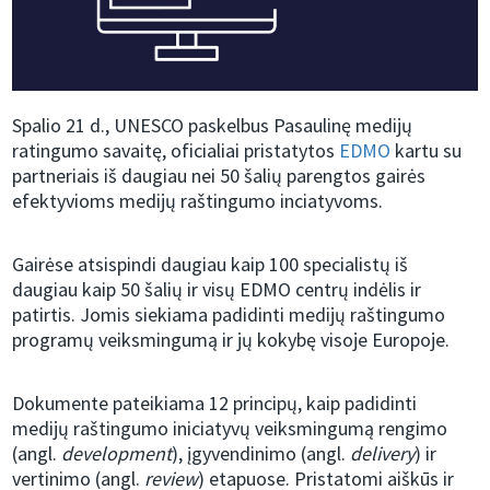
Spalio 21 d., UNESCO paskelbus Pasaulinę medijų
ratingumo savaitę, oficialiai pristatytos
EDMO
kartu su
partneriais iš daugiau nei 50 šalių parengtos gairės
efektyvioms medijų raštingumo inciatyvoms.
Gairėse atsispindi daugiau kaip 100 specialistų iš
daugiau kaip 50 šalių ir visų EDMO centrų indėlis ir
patirtis. Jomis siekiama padidinti medijų raštingumo
programų veiksmingumą ir jų kokybę visoje Europoje.
Dokumente pateikiama 12 principų, kaip padidinti
medijų raštingumo iniciatyvų veiksmingumą rengimo
(angl.
development
), įgyvendinimo (angl.
delivery
) ir
vertinimo (angl.
review
) etapuose. Pristatomi aiškūs ir