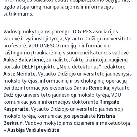
ugdo atsparumą manipuliacijoms ir informacijos
sutrikimams.
Vadovą mokytojams parengė: DIGIRES asociacijos
vadovė ir vyriausioji tyrėja, Vytauto Didžiojo universiteto
profesorė, VDU UNESCO medijų ir informacinio
raštingumo įtraukiai žinių visuomenei katedros vadovė
Auksė Balčytienė
; žurnalistė, faktų tikrintoja, naujienų
portalo DELFI projekto „Melo detektorius“ redaktorė
Aistė Meidutė
; Vytauto Didžiojo universiteto jaunesnysis
mokslo tyrėjas, informacinių ir psichologinių operacijų
bei dezinformacijos ekspertas
Darius Remeika
; Vytauto
Didžiojo universiteto jaunesnioji mokslo tyrėja, VDU
komunikacijos ir informacijos doktorantė
Rimgailė
Kasparaitė
; Vytauto Didžiojo universiteto jaunesnioji
mokslo tyrėja, komunikacijos specialistė
Kristina
Berksun
. Vadovo mokytojams dizainerė ir maketuotoja
–
Austėja Vaičiulevičiūtė
.