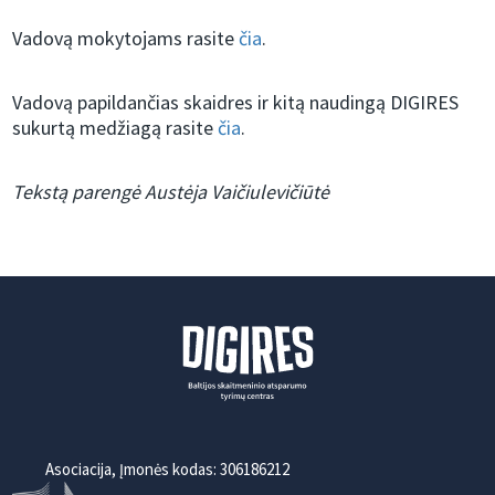
Vadovą mokytojams rasite
čia
.
Vadovą papildančias skaidres ir kitą naudingą DIGIRES
sukurtą medžiagą rasite
čia
.
Tekstą parengė Austėja Vaičiulevičiūtė
Asociacija, Įmonės kodas: 306186212