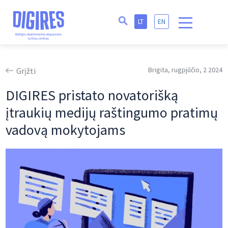
LT
EN
Brigita, rugpjūčio, 2 2024
Grįžti
DIGIRES pristato novatorišką
įtraukių medijų raštingumo pratimų
vadovą mokytojams