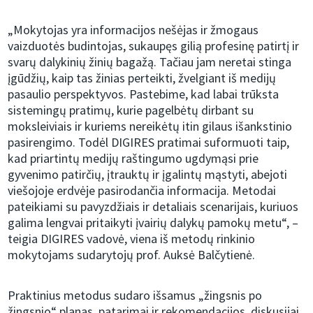
„Mokytojas yra informacijos nešėjas ir žmogaus
vaizduotės budintojas, sukaupęs gilią profesinę patirtį ir
svarų dalykinių žinių bagažą. Tačiau jam neretai stinga
įgūdžių, kaip tas žinias perteikti, žvelgiant iš medijų
pasaulio perspektyvos. Pastebime, kad labai trūksta
sistemingų pratimų, kurie pagelbėtų dirbant su
moksleiviais ir kuriems nereikėtų itin gilaus išankstinio
pasirengimo. Todėl DIGIRES pratimai suformuoti taip,
kad priartintų medijų raštingumo ugdymąsi prie
gyvenimo patirčių, įtrauktų ir įgalintų mąstyti, abejoti
viešojoje erdvėje pasirodančia informacija. Metodai
pateikiami su pavyzdžiais ir detaliais scenarijais, kuriuos
galima lengvai pritaikyti įvairių dalykų pamokų metu“, –
teigia DIGIRES vadovė, viena iš metodų rinkinio
mokytojams sudarytojų prof. Auksė Balčytienė.
Praktinius metodus sudaro išsamus „žingsnis po
žingsnio“ planas, patarimai ir rekomendacijos, diskusijai