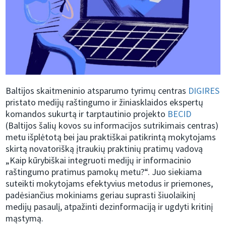
Baltijos skaitmeninio atsparumo tyrimų centras
DIGIRES
pristato medijų raštingumo ir žiniasklaidos ekspertų
komandos sukurtą ir tarptautinio projekto
BECID
(Baltijos šalių kovos su informacijos sutrikimais centras)
metu išplėtotą bei jau praktiškai patikrintą mokytojams
skirtą novatorišką įtraukių praktinių pratimų vadovą
„Kaip kūrybiškai integruoti medijų ir informacinio
raštingumo pratimus pamokų metu?“. Juo siekiama
suteikti mokytojams efektyvius metodus ir priemones,
padėsiančius mokiniams geriau suprasti šiuolaikinį
medijų pasaulį, atpažinti dezinformaciją ir ugdyti kritinį
mąstymą.