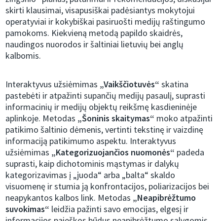
skirti klausimai, visapusiškai padėsiantys mokytojui
operatyviai ir kokybiškai pasiruošti medijų raštingumo
pamokoms. Kiekvieną metodą papildo skaidrės,
naudingos nuorodos ir šaltiniai lietuvių bei anglų
kalbomis.
Interaktyvus užsiėmimas
„Vaikščiotuvės“
skatina
pastebėti ir atpažinti supančių medijų pasaulį, suprasti
informacinių ir medijų objektų reikšmę kasdieninėje
aplinkoje. Metodas
„Šoninis skaitymas“
moko atpažinti
patikimo šaltinio dėmenis, vertinti tekstinę ir vaizdinę
informaciją patikimumo aspektu. Interaktyvus
užsiėmimas
„Kategorizuojančios nuomonės“
padeda
suprasti, kaip dichotominis mąstymas ir dalykų
kategorizavimas į „juoda“ arba „balta“ skaldo
visuomenę ir stumia ją konfrontacijos, poliarizacijos bei
neapykantos kalbos link. Metodas
„Neapibrėžtumo
suvokimas“
leidžia pažinti savo emocijas, elgesį ir
informacijos paieškos būdus neapibrėžtumo sąlygomis,