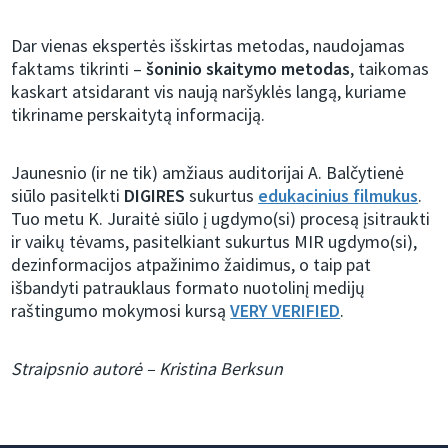
Dar vienas ekspertės išskirtas metodas, naudojamas
faktams tikrinti –
šoninio skaitymo metodas
, taikomas
kaskart atsidarant vis naują naršyklės langą, kuriame
tikriname perskaitytą informaciją.
Jaunesnio (ir ne tik) amžiaus auditorijai A. Balčytienė
siūlo pasitelkti
DIGIRES
sukurtus
edukacinius filmukus
.
Tuo metu K. Juraitė siūlo į ugdymo(si) procesą įsitraukti
ir vaikų tėvams, pasitelkiant sukurtus MIR ugdymo(si),
dezinformacijos atpažinimo žaidimus, o taip pat
išbandyti patrauklaus formato nuotolinį medijų
raštingumo mokymosi kursą
VERY VERIFIED
.
Straipsnio autorė – Kristina Berksun