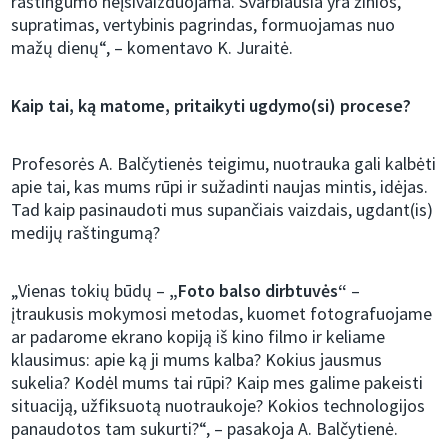
raštingumo neįsivaizduojama. Svarbiausia yra žinios,
supratimas, vertybinis pagrindas, formuojamas nuo
mažų dienų“, – komentavo K. Juraitė.
Kaip tai, ką matome, pritaikyti ugdymo(si) procese?
Profesorės A. Balčytienės teigimu, nuotrauka gali kalbėti
apie tai, kas mums rūpi ir sužadinti naujas mintis, idėjas.
Tad kaip pasinaudoti mus supančiais vaizdais, ugdant(is)
medijų raštingumą?
„Vienas tokių būdų –
„Foto balso dirbtuvės“
–
įtraukusis mokymosi metodas, kuomet fotografuojame
ar padarome ekrano kopiją iš kino filmo ir keliame
klausimus: apie ką ji mums kalba? Kokius jausmus
sukelia? Kodėl mums tai rūpi? Kaip mes galime pakeisti
situaciją, užfiksuotą nuotraukoje? Kokios technologijos
panaudotos tam sukurti?“, – pasakoja A. Balčytienė.