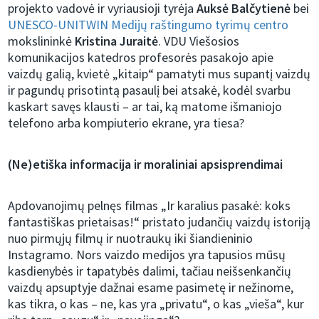
projekto vadovė ir vyriausioji tyrėja
Auksė Balčytienė
bei
UNESCO-UNITWIN Medijų raštingumo tyrimų centro
mokslininkė
Kristina Juraitė
. VDU Viešosios
komunikacijos katedros profesorės pasakojo apie
vaizdų galią, kvietė „kitaip“ pamatyti mus supantį vaizdų
ir pagundų prisotintą pasaulį bei atsakė, kodėl svarbu
kaskart savęs klausti – ar tai, ką matome išmaniojo
telefono arba kompiuterio ekrane, yra tiesa?
(Ne)etiška informacija ir moraliniai apsisprendimai
Apdovanojimų pelnęs filmas „Ir karalius pasakė: koks
fantastiškas prietaisas!“ pristato judančių vaizdų istoriją
nuo pirmųjų filmų ir nuotraukų iki šiandieninio
Instagramo. Nors vaizdo medijos yra tapusios mūsų
kasdienybės ir tapatybės dalimi, tačiau neišsenkančių
vaizdų apsuptyje dažnai esame pasimetę ir nežinome,
kas tikra, o kas – ne, kas yra „privatu“, o kas „vieša“, kur