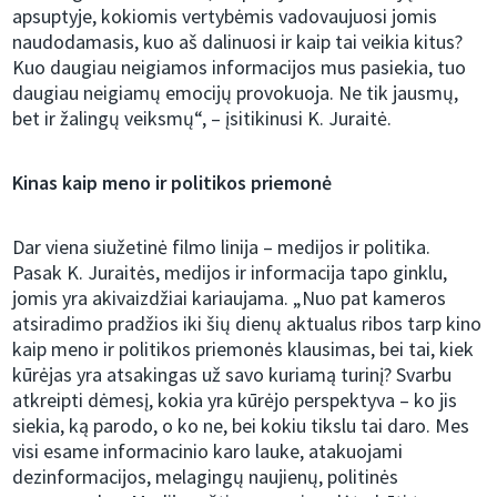
apsuptyje, kokiomis vertybėmis vadovaujuosi jomis
naudodamasis, kuo aš dalinuosi ir kaip tai veikia kitus?
Kuo daugiau neigiamos informacijos mus pasiekia, tuo
daugiau neigiamų emocijų provokuoja. Ne tik jausmų,
bet ir žalingų veiksmų“, – įsitikinusi K. Juraitė.
Kinas kaip meno ir politikos priemonė
Dar viena siužetinė filmo linija – medijos ir politika.
Pasak K. Juraitės, medijos ir informacija tapo ginklu,
jomis yra akivaizdžiai kariaujama. „Nuo pat kameros
atsiradimo pradžios iki šių dienų aktualus ribos tarp kino
kaip meno ir politikos priemonės klausimas, bei tai, kiek
kūrėjas yra atsakingas už savo kuriamą turinį? Svarbu
atkreipti dėmesį, kokia yra kūrėjo perspektyva – ko jis
siekia, ką parodo, o ko ne, bei kokiu tikslu tai daro. Mes
visi esame informacinio karo lauke, atakuojami
dezinformacijos, melagingų naujienų, politinės