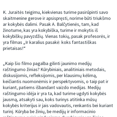
K. Juraitės teigimu, kiekvienas turime pasirūpinti savo
skaitmenine gerove ir apsispręsti, norime būti triukšmo
ar kokybės dalimi. Pasak A. Balčytienės, tam, kad
žinotume, kas yra kokybiška, turime ir mokytis iš
kokybiškų pavyzdžių. Vienas tokių, pasak profesorės, ir
yra filmas „Ir karalius pasakė: koks fantastiškas
prietaisas!“
„Kaip šio filmo pagalba gilinti jaunimo medijų
raštingumo žinias? Kūrybiniais, analitiniais metodais,
diskusijomis, refleksijomis, per klausimų kėlimą,
keičiantis nuomonėmis ir perspektyvomis, o taip pat ir
kuriant, patiems išbandant vaizdo medijas. Medijų
raštingumo idėja ir yra ta, kad turime ugdyti kokybės
jausmą, atsakyti sau, koks turinys atitinka mūsų
kokybės kriterijus ir jais vadovautis, renkantis bei kuriant
turinį. Kūryba be žinių, be medijų ir informacinio