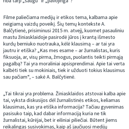
riba tarp „saugu“ ir „pavojinga“?
Filme paliečiama medijų ir etikos tema, kalbama apie
neigiamą vaizdų poveikį. Šių temų kontekste A.
Balčytienė, prisiminusi 2015 m. atvejį, kuomet pasauliniu
mastu žiniasklaidoje pasirodė jūros į krantą išmesto
kurdų berniuko nuotrauka, kėlė klausimą – ar tai yra
jautru ir etiška? „Kas mes esame – ar žurnalistas, kuris
fiksuoja, ar, visų pirma, žmogus, puolantis teikti pirmąją
pagalbą? Tai yra moraliniai apsisprendimai. Apie tai verta
kalbėti tiek su mokiniais, tiek ir užduoti tokius klausimus
sau pačiam“, – sakė A. Balčytienė.
„Tai tikrai yra problema. Žiniasklaidos atstovai kalba apie
tai, vyksta diskusijos dėl žurnalistinės etikos, keliamas
klausimas, kas yra etiška informacija? Tačiau gyvenimas
pasisuko taip, kad dabar informaciją kuria ne tik
žurnalistai, kūrėjai, bet ir eiliniai piliečiai. Būtent jiems
reikalingas susivokimas, kaip aš jaučiuosi medijų