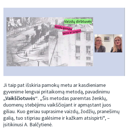
Ji taip pat išskiria pamokų metu ar kasdieniame
gyvenime lengvai pritaikomą metodą, pavadinimu
„Vaikščiotuvės“
. „Šis metodas paremtas ženklų,
duomenų stebėjimu vaikščiojant ir apmąstant juos
giliau. Kuo geriau suprasime vaizdų, žodžių, pranešimų
galią, tuo stipriau galėsime ir kažkam atsispirti“, –
įsitikinusi A. Balčytienė.