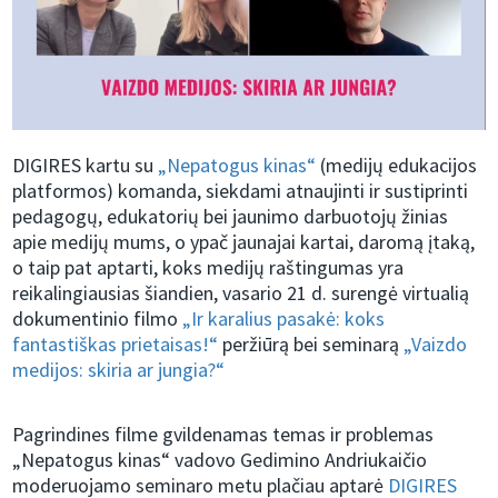
DIGIRES kartu su
„Nepatogus kinas“
(medijų edukacijos
platformos) komanda, siekdami atnaujinti ir sustiprinti
pedagogų, edukatorių bei jaunimo darbuotojų žinias
apie medijų mums, o ypač jaunajai kartai, daromą įtaką,
o taip pat aptarti, koks medijų raštingumas yra
reikalingiausias šiandien, vasario 21 d. surengė virtualią
dokumentinio filmo
„Ir karalius pasakė: koks
fantastiškas prietaisas!“
peržiūrą bei seminarą
„Vaizdo
medijos: skiria ar jungia?“
Pagrindines filme gvildenamas temas ir problemas
„Nepatogus kinas“ vadovo Gedimino Andriukaičio
moderuojamo seminaro metu plačiau aptarė
DIGIRES