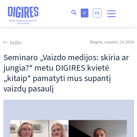
LT
EN
Brigita, vasario, 23 2024
Grįžti
Seminaro „Vaizdo medijos: skiria ar
jungia?“ metu DIGIRES kvietė
„kitaip“ pamatyti mus supantį
vaizdų pasaulį