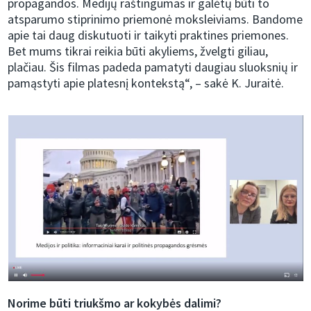
propagandos. Medijų raštingumas ir galėtų būti to
atsparumo stiprinimo priemonė moksleiviams. Bandome
apie tai daug diskutuoti ir taikyti praktines priemones.
Bet mums tikrai reikia būti akyliems, žvelgti giliau,
plačiau. Šis filmas padeda pamatyti daugiau sluoksnių ir
pamąstyti apie platesnį kontekstą“, – sakė K. Juraitė.
Norime būti triukšmo ar kokybės dalimi?