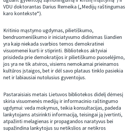
VDU doktorantas Darius Remeika („Medijų raštingumas
karo kontekste“).
Kritinio mąstymo ugdymas, pilietiškumo,
bendruomeniškumo ir iniciatyvumo didinimas šiandien
yra kaip niekada svarbios temos demokratinei
visuomenei kurti ir stiprinti. Bibliotekos aktyviai
prisideda prie demokratijos ir pilietiškumo puoselėjimo,
jos yra ne tik atviros, visiems nemokamai prieinamos
kultūros įstaigos, bet ir dėl savo plataus tinklo pasiekia
net ir labiausiai nutolusius gyventojus.
Pastaraisiais metais Lietuvos bibliotekos didelį dėmesį
skiria visuomenės medijų ir informacinio raštingumo
ugdymui: veda mokymus, teikia konsultacijas, padeda
lankytojams atsirinkti informaciją, teisingai ją įvertinti,
atpažinti melagienas ir propagandos naratyvus bei
supažindina lankytojus su netikslios ar netikros