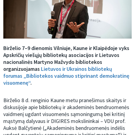
Birželio 7–9 dienomis Vilniuje, Kaune ir Klaipėdoje vyks
Apskričių viešųjų bibliotekų asociacijos ir Lietuvos
nacionalinės Martyno Mažvydo bibliotekos
organizuojamas
Lietuvos ir Ukrainos bibliotekų
forumas „Bibliotekos vaidmuo stiprinant demokratinę
visuomenę“
.
Birželio 8 d. renginio Kaune metu pranešimus skaitys ir
diskusijoje apie bibliotekų ir akademinės bendruomenės
vaidmenį ugdant visuomenės sąmoningumą bei kritinį
mąstymą dalyvaus ir DIGIRES mokslininkai – VDU prof.
Auksė Balčytienė („Akademinės bendruomenės indėlis
ugdant gyventojų sąmoningumą ir kritinį mąstymą“) ir