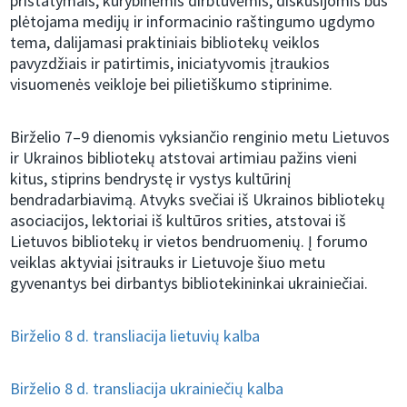
pristatymais, kūrybinėmis dirbtuvėmis, diskusijomis bus
plėtojama medijų ir informacinio raštingumo ugdymo
tema, dalijamasi praktiniais bibliotekų veiklos
pavyzdžiais ir patirtimis, iniciatyvomis įtraukios
visuomenės veikloje bei pilietiškumo stiprinime.
Birželio 7–9 dienomis vyksiančio renginio metu Lietuvos
ir Ukrainos bibliotekų atstovai artimiau pažins vieni
kitus, stiprins bendrystę ir vystys kultūrinį
bendradarbiavimą. Atvyks svečiai iš Ukrainos bibliotekų
asociacijos, lektoriai iš kultūros srities, atstovai iš
Lietuvos bibliotekų ir vietos bendruomenių. Į forumo
veiklas aktyviai įsitrauks ir Lietuvoje šiuo metu
gyvenantys bei dirbantys bibliotekininkai ukrainiečiai.
Birželio 8 d. transliacija lietuvių kalba
Birželio 8 d. transliacija ukrainiečių kalba