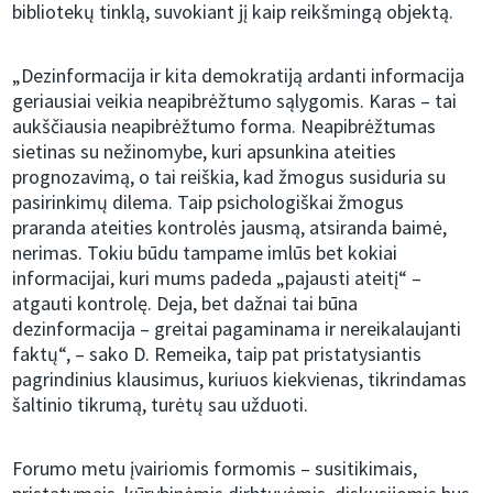
bibliotekų tinklą, suvokiant jį kaip reikšmingą objektą.
„Dezinformacija ir kita demokratiją ardanti informacija
geriausiai veikia neapibrėžtumo sąlygomis. Karas – tai
aukščiausia neapibrėžtumo forma. Neapibrėžtumas
sietinas su nežinomybe, kuri apsunkina ateities
prognozavimą, o tai reiškia, kad žmogus susiduria su
pasirinkimų dilema. Taip psichologiškai žmogus
praranda ateities kontrolės jausmą, atsiranda baimė,
nerimas. Tokiu būdu tampame imlūs bet kokiai
informacijai, kuri mums padeda „pajausti ateitį“ –
atgauti kontrolę. Deja, bet dažnai tai būna
dezinformacija – greitai pagaminama ir nereikalaujanti
faktų“, – sako D. Remeika, taip pat pristatysiantis
pagrindinius klausimus, kuriuos kiekvienas, tikrindamas
šaltinio tikrumą, turėtų sau užduoti.
Forumo metu įvairiomis formomis – susitikimais,