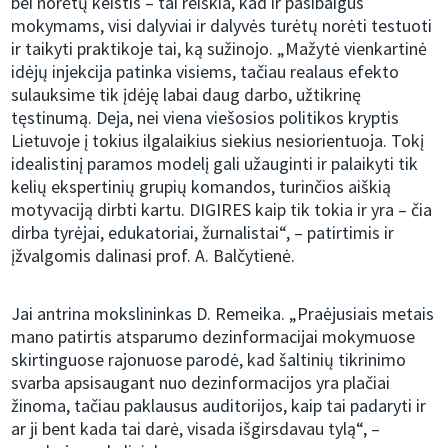
bei norėtų keistis – tai reiškia, kad ir pasibaigus
mokymams, visi dalyviai ir dalyvės turėtų norėti testuoti
ir taikyti praktikoje tai, ką sužinojo. „Mažytė vienkartinė
idėjų injekcija patinka visiems, tačiau realaus efekto
sulauksime tik įdėję labai daug darbo, užtikrinę
tęstinumą. Deja, nei viena viešosios politikos kryptis
Lietuvoje į tokius ilgalaikius siekius nesiorientuoja. Tokį
idealistinį paramos modelį gali užauginti ir palaikyti tik
kelių ekspertinių grupių komandos, turinčios aiškią
motyvaciją dirbti kartu. DIGIRES kaip tik tokia ir yra – čia
dirba tyrėjai, edukatoriai, žurnalistai“, – patirtimis ir
įžvalgomis dalinasi prof. A. Balčytienė.
Jai antrina mokslininkas D. Remeika. „Praėjusiais metais
mano patirtis atsparumo dezinformacijai mokymuose
skirtinguose rajonuose parodė, kad šaltinių tikrinimo
svarba apsisaugant nuo dezinformacijos yra plačiai
žinoma, tačiau paklausus auditorijos, kaip tai padaryti ir
ar ji bent kada tai darė, visada išgirsdavau tylą“, –