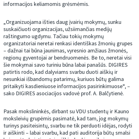
informacijos keliamomis grėsmėmis.
„Organizuojama išties daug įvairių mokymų, sunku
suskaičiuoti organizacijas, užsiimančias medijų
raštingumo ugdymu. Tačiau tokių mokymų
organizatoriai neretai renkasi identiškas žmonių grupes
– dažnai tai būna jaunimas, vyresnio amžiaus žmonės,
regionų gyventojai ar bendruomenės. Be to, neretai visi
šie mokymai savo turiniu būna labai panašūs. DIGIRES
patirtis rodo, kad dalyviams svarbu duoti aiškių ir
nesunkiai išbandomų patarimų, kuriuos būtų galima
pritaikyti kasdieniuose informacijos pasirinkimuose“, –
sako DIGIRES asociacijos vadovė prof. A. Balčytienė.
Pasak mokslininkės, dirbant su VDU studentų ir Kauno
moksleivių grupėmis pasimatė, kad tam, jog mokymų
turinys pasiteisintų, svarbu ne tik perduoti idėjas, rodyti
ir aiškinti – labai svarbu, kad pati auditorija būtų smalsi