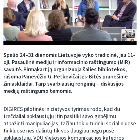
Spalio 24–31 dienomis Lietuvoje vyko tradicinė, jau 11-
oji, Pasaulinė medijų ir informacinio raštingumo (MIR)
savaitė. Pirmąkart ją organizuoja šalies bibliotekos,
rašoma Panevėžio G. Petkevičaitės-Bitės pranešime
žiniasklaidai. Tarp svarbiausių renginių – diskusijos
medijų raštingumo temomis.
DIGIRES pilotinės iniciatyvos tyrimas rodo, kad du
trečdaliai apklaustųjų itin pasitiki savo gebėjimu
atpažinti manipuliacijas, tačiau tokiu turiniu socialiniuose
tinkluose nesidalintų tik vos daugiau negu pusė
apklaustųjų. VDU Viešosios komunikacijos katedros