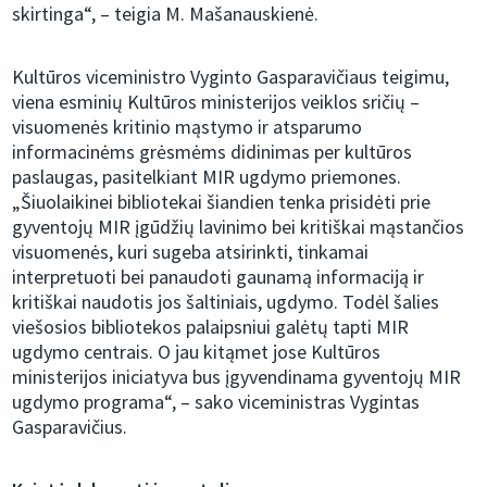
skirtinga“, – teigia M. Mašanauskienė.
Kultūros viceministro Vyginto Gasparavičiaus teigimu,
viena esminių Kultūros ministerijos veiklos sričių –
visuomenės kritinio mąstymo ir atsparumo
informacinėms grėsmėms didinimas per kultūros
paslaugas, pasitelkiant MIR ugdymo priemones.
„Šiuolaikinei bibliotekai šiandien tenka prisidėti prie
gyventojų MIR įgūdžių lavinimo bei kritiškai mąstančios
visuomenės, kuri sugeba atsirinkti, tinkamai
interpretuoti bei panaudoti gaunamą informaciją ir
kritiškai naudotis jos šaltiniais, ugdymo. Todėl šalies
viešosios bibliotekos palaipsniui galėtų tapti MIR
ugdymo centrais. O jau kitąmet jose Kultūros
ministerijos iniciatyva bus įgyvendinama gyventojų MIR
ugdymo programa“, – sako viceministras Vygintas
Gasparavičius.