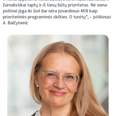
žurnalistikai taptų ir iš tiesų būtų prioritetas. Nė viena
politinė jėga iki šiol dar nėra įsivardinusi MIR kaip
prioritetinės programinės skilties. O turėtų“, – įsitikinusi
A. Balčytienė.