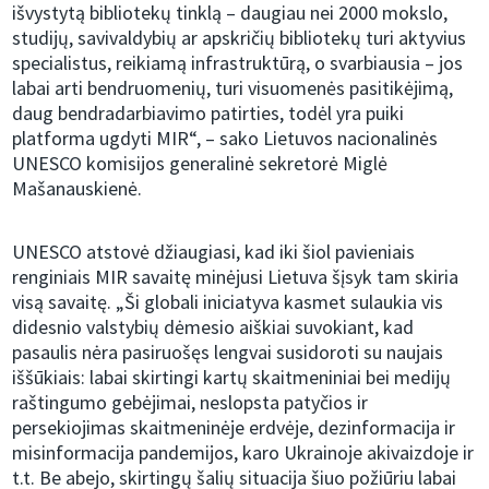
išvystytą bibliotekų tinklą – daugiau nei 2000 mokslo,
studijų, savivaldybių ar apskričių bibliotekų turi aktyvius
specialistus, reikiamą infrastruktūrą, o svarbiausia – jos
labai arti bendruomenių, turi visuomenės pasitikėjimą,
daug bendradarbiavimo patirties, todėl yra puiki
platforma ugdyti MIR“, – sako Lietuvos nacionalinės
UNESCO komisijos generalinė sekretorė Miglė
Mašanauskienė.
UNESCO atstovė džiaugiasi, kad iki šiol pavieniais
renginiais MIR savaitę minėjusi Lietuva šįsyk tam skiria
visą savaitę. „Ši globali iniciatyva kasmet sulaukia vis
didesnio valstybių dėmesio aiškiai suvokiant, kad
pasaulis nėra pasiruošęs lengvai susidoroti su naujais
iššūkiais: labai skirtingi kartų skaitmeniniai bei medijų
raštingumo gebėjimai, neslopsta patyčios ir
persekiojimas skaitmeninėje erdvėje, dezinformacija ir
misinformacija pandemijos, karo Ukrainoje akivaizdoje ir
t.t. Be abejo, skirtingų šalių situacija šiuo požiūriu labai