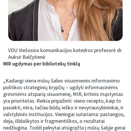
VDU Viešosios komunikacijos katedros profesorė dr.
Auksė Balčytienė
MIR ugdymas per bibliotekų tinklą
„Kadangi viena mūsų šalies visuomenės informavimo
politikos strateginių krypčių – ugdyti informacinėms
grėsmėms atsparią visuomenę, MIR, kritinis mąstymas
yra prioritetas. Reikia pripažinti: vieno recepto, kaip to
pasiekti, nėra, tačiau būdų ieško ir nevyriausybininkai, ir
valstybinės institucijos. Vieningai sutariama: pastangos,
deja, išblaškytos ir fragmentiškos, o rezultatai
nedžiugina. Todėl pelnytai atsigręžta į mūsų šalyje gerai