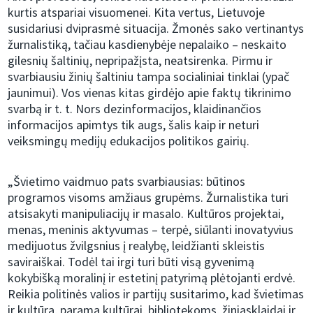
kurtis atspariai visuomenei. Kita vertus, Lietuvoje
susidariusi dviprasmė situacija. Žmonės sako vertinantys
žurnalistiką, tačiau kasdienybėje nepalaiko – neskaito
gilesnių šaltinių, nepripažįsta, neatsirenka. Pirmu ir
svarbiausiu žinių šaltiniu tampa socialiniai tinklai (ypač
jaunimui). Vos vienas kitas girdėjo apie faktų tikrinimo
svarbą ir t. t. Nors dezinformacijos, klaidinančios
informacijos apimtys tik augs, šalis kaip ir neturi
veiksmingų medijų edukacijos politikos gairių.
„Švietimo vaidmuo pats svarbiausias: būtinos
programos visoms amžiaus grupėms. Žurnalistika turi
atsisakyti manipuliacijų ir masalo. Kultūros projektai,
menas, meninis aktyvumas – terpė, siūlanti inovatyvius
medijuotus žvilgsnius į realybę, leidžianti skleistis
saviraiškai. Todėl tai irgi turi būti visą gyvenimą
kokybišką moralinį ir estetinį patyrimą plėtojanti erdvė.
Reikia politinės valios ir partijų susitarimo, kad švietimas
ir kultūra, parama kultūrai, bibliotekoms, žiniasklaidai ir