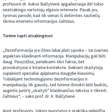
profesorė dr. Auksė Balčytienė apgailestauja dėl tokio
neatsakingo vartotojų elgesio internete. Pasak jos,
tyrimas parodė, kad tik vienas iš dešimties tautiečių
tikrina interneto informacijos šaltinius.
Turime tapti atsakingesni
„Dezinformacija yra išties labai plati sąvoka – tai įvairiais
aspektais klaidinanti informacija. Manipuliacijų gali būti
daug. Pavyzdžiui, pateikiami tikri faktai, bet
provokatyviai ir kitame kontekste. Siekiant skaitytoją
supainioti specialiai apipinama daugybe klausimų.
Tobulėjant technologijoms dezinformacijos ir
manipuliacijų tik gausės, tad turime išmokti būti budrūs,
augintis patirtį „skaityti“ klaidinančius tekstus ir tikrinti
šaltinius“, – sako prof. dr. A. Balčytienė.
Anot profesorės, tokios nuostatos ir praktika neleidžia