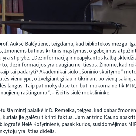
rof. Auksė Balčytienė, teigdama, kad bibliotekos mezga ilgal
s, žmonėms būtinas kritinis mąstymas, o gebėjimas atpažint
u yra stiprybė. „Dezinformaciją ir neapykantos kalbą skleidž
 to, dezinformacijos yra daugiau nei tiesos. Žinome, kad reiki
t kaip tai padaryti? Akademikai siūlo „šoninio skaitymo“ metod
utės vienu ypu, o žvelgiant giliau ir tikrinant po vieną sakinį, 
lės langus. Taip pat mokyklose turi būti mokoma ne tik MIR, 
 naujienų raštingumo“, – išeitis siūlė mokslininkė.
tu šią mintį palaikė ir D. Remeika, teigęs, kad dabar žmon
, kuriais jie galėtų tikrinti faktus. Jam antrino Kauno apskrit
ibliografė Nelė Kofyrinienė, pasak kurios, susidomėjimas MI
nkytojų yra išties didelis.