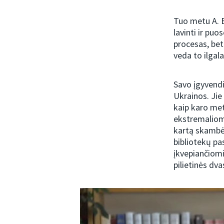
Tuo metu A. B
lavinti ir pu
procesas, bet
veda to ilgala
Savo įgyvendin
Ukrainos. Jie 
kaip karo met
ekstremaliomi
kartą skambėj
bibliotekų pa
įkvepiančiomi
pilietinės dv