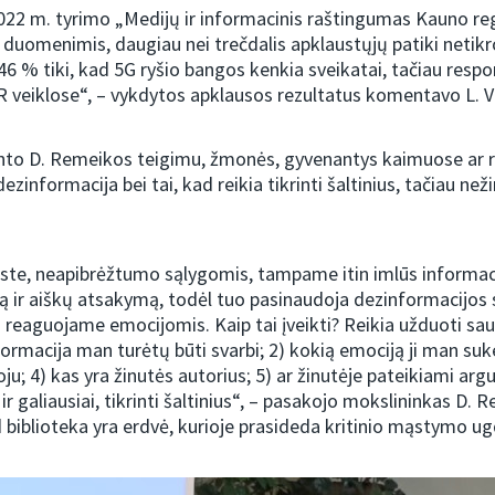
022 m. tyrimo „Medijų ir informacinis raštingumas Kauno re
 duomenimis, daugiau nei trečdalis apklaustųjų patiki netik
46 % tiki, kad 5G ryšio bangos kenkia sveikatai, tačiau respo
 veiklose“, – vykdytos apklausos rezultatus komentavo L. V
to D. Remeikos teigimu, žmonės, gyvenantys kaimuose ar 
dezinformacija bei tai, kad reikia tikrinti šaltinius, tačiau neži
te, neapibrėžtumo sąlygomis, tampame itin imlūs informacij
tą ir aiškų atsakymą, todėl tuo pasinaudoja dezinformacijos s
a reaguojame emocijomis. Kaip tai įveikti? Reikia užduoti sa
formacija man turėtų būti svarbi; 2) kokią emociją ji man suke
ju; 4) kas yra žinutės autorius; 5) ar žinutėje pateikiami arg
r galiausiai, tikrinti šaltinius“, – pasakojo mokslininkas D. 
 biblioteka yra erdvė, kurioje prasideda kritinio mąstymo u