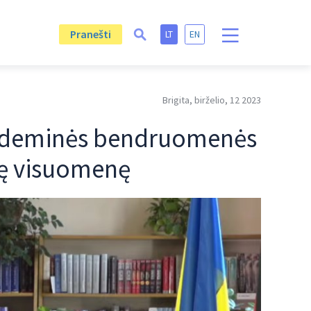
Pranešti
LT
EN
Brigita, birželio, 12 2023
akademinės bendruomenės
nę visuomenę