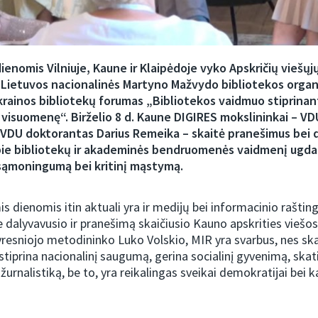
dienomis Vilniuje, Kaune ir Klaipėdoje vyko Apskričių viešųj
ir Lietuvos nacionalinės Martyno Mažvydo bibliotekos orga
Ukrainos bibliotekų forumas „Bibliotekos vaidmuo stiprinan
visuomenę“. Birželio 8 d. Kaune DIGIRES mokslininkai – VD
r VDU doktorantas Darius Remeika – skaitė pranešimus bei 
apie bibliotekų ir akademinės bendruomenės vaidmenį ugd
ąmoningumą bei kritinį mąstymą.
is dienomis itin aktuali yra ir medijų bei informacinio rašt
dalyvavusio ir pranešimą skaičiusio Kauno apskrities viešos
yresniojo metodininko Luko Volskio, MIR yra svarbus, nes sk
 stiprina nacionalinį saugumą, gerina socialinį gyvenimą, skat
 žurnalistiką, be to, yra reikalingas sveikai demokratijai bei