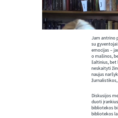
Jam antrino p
su gyventojai
emocijas – ja
o mašinos, be
šaltinius, be
neskaityti žin
naujus naršyk
žurnalistikos,
Diskusijos me
duoti įrankius
bibliotekos b
bibliotekos la