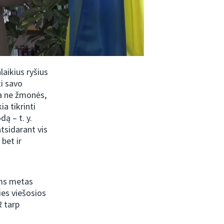
aikius ryšius
i savo
ia ne žmonės,
a tikrinti
ą – t. y.
atsidarant vis
bet ir
ėms metas
ies viešosios
R tarp