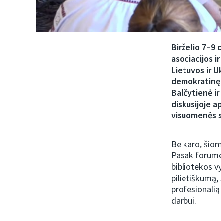
Birželio 7–9 
asociacijos 
Lietuvos ir 
demokratinę 
Balčytienė i
diskusijoje 
visuomenės s
Be karo, šiom
Pasak forume 
bibliotekos v
pilietiškumą,
profesionalią
darbui.