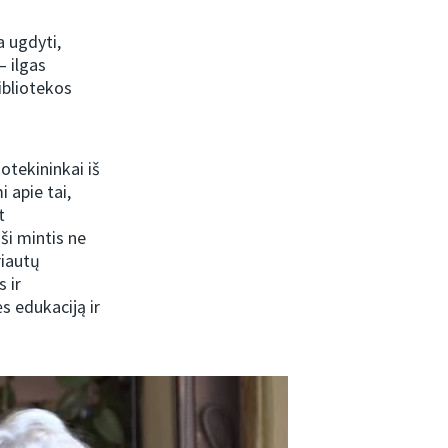
 ugdyti,
– ilgas
ibliotekos
iotekininkai iš
i apie tai,
t
ši mintis ne
riautų
 ir
s edukaciją ir