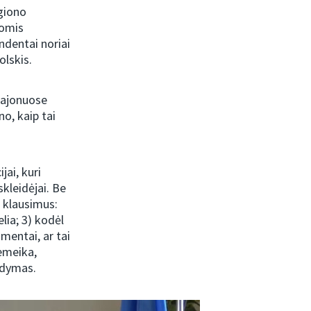
giono
romis
ndentai noriai
olskis.
rajonuose
no, kaip tai
ai, kuri
kleidėjai. Be
u klausimus:
lia; 3) kodėl
umentai, ar tai
Remeika,
gdymas.