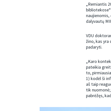
„Remiantis 2
bibliotekose“
naujienomis, 
dalyvautų MIR
VDU doktoran
žino, kas yra 
padaryti.
„Karo konteks
pateikia grei
to, pirmiausi
1) kodėl ši in
aš taip reaguo
tik nuomonė; i
pabrėžęs, kad