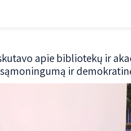
iskutavo apie bibliotekų ir 
ų sąmoningumą ir demokrati