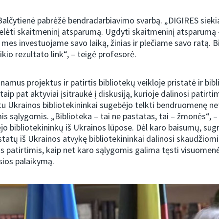
alčytienė pabrėžė bendradarbiavimo svarbą. „DIGIRES siekia
oselėti skaitmeninį atsparumą. Ugdyti skaitmeninį atsparumą 
 mes investuojame savo laiką, žinias ir plečiame savo ratą. B
ikio rezultato link“, – teigė profesorė.
amus projektus ir patirtis bibliotekų veikloje pristatė ir bibl
taip pat aktyviai įsitraukė į diskusiją, kurioje dalinosi patirtim
u Ukrainos bibliotekininkai sugebėjo telkti bendruomenę ne
s sąlygomis. „Biblioteka – tai ne pastatas, tai – žmonės“, – 
o bibliotekininkų iš Ukrainos lūpose. Dėl karo baisumų, sug
statų iš Ukrainos atvykę bibliotekininkai dalinosi skaudžiomis
s patirtimis, kaip net karo sąlygomis galima tęsti visuomenė
asios palaikymą.