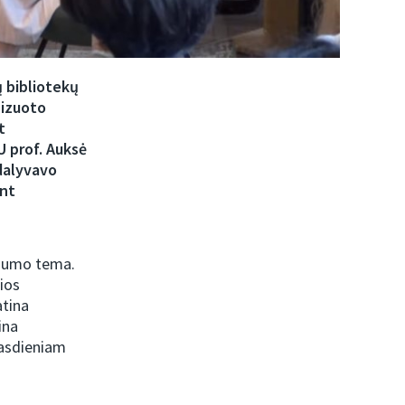
ų bibliotekų
nizuoto
t
U prof. Auksė
dalyvavo
ant
ingumo tema.
ios
atina
ina
 kasdieniam