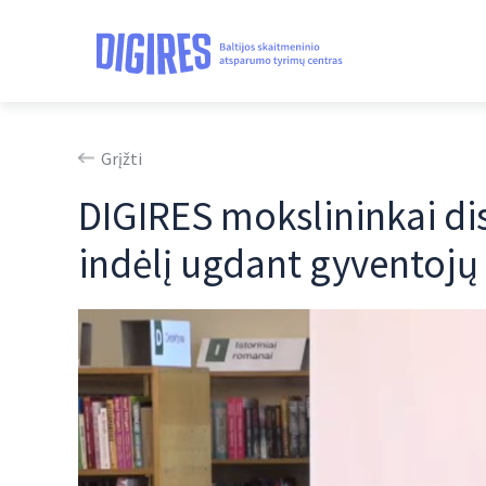
Grįžti
DIGIRES mokslininkai d
indėlį ugdant gyventoj