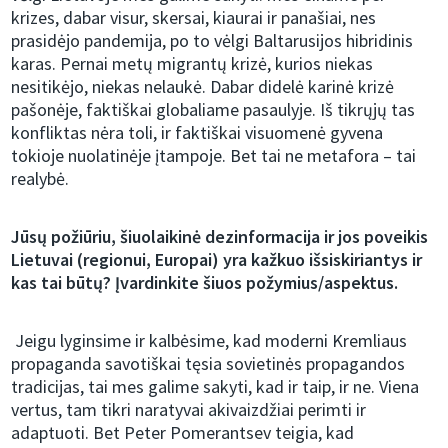
krizes, dabar visur, skersai, kiaurai ir panašiai, nes
prasidėjo pandemija, po to vėlgi Baltarusijos hibridinis
karas. Pernai metų migrantų krizė, kurios niekas
nesitikėjo, niekas nelaukė. Dabar didelė karinė krizė
pašonėje, faktiškai globaliame pasaulyje. Iš tikrųjų tas
konfliktas nėra toli, ir faktiškai visuomenė gyvena
tokioje nuolatinėje įtampoje. Bet tai ne metafora – tai
realybė.
Jūsų požiūriu, šiuolaikinė dezinformacija ir jos poveikis
Lietuvai (regionui, Europai) yra kažkuo išsiskiriantys ir
kas tai būtų? Įvardinkite šiuos požymius/aspektus.
Jeigu lyginsime ir kalbėsime, kad moderni Kremliaus
propaganda savotiškai tęsia sovietinės propagandos
tradicijas, tai mes galime sakyti, kad ir taip, ir ne. Viena
vertus, tam tikri naratyvai akivaizdžiai perimti ir
adaptuoti. Bet Peter Pomerantsev teigia, kad