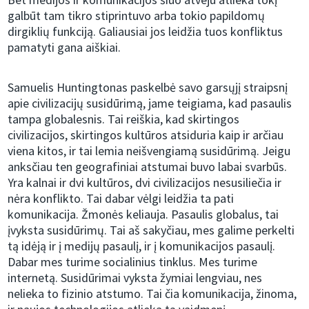
galbūt tam tikro stiprintuvo arba tokio papildomų
dirgiklių funkciją. Galiausiai jos leidžia tuos konfliktus
pamatyti gana aiškiai.
Samuelis Huntingtonas paskelbė savo garsųjį straipsnį
apie civilizacijų susidūrimą, jame teigiama, kad pasaulis
tampa globalesnis. Tai reiškia, kad skirtingos
civilizacijos, skirtingos kultūros atsiduria kaip ir arčiau
viena kitos, ir tai lemia neišvengiamą susidūrimą. Jeigu
anksčiau ten geografiniai atstumai buvo labai svarbūs.
Yra kalnai ir dvi kultūros, dvi civilizacijos nesusiliečia ir
nėra konflikto. Tai dabar vėlgi leidžia ta pati
komunikacija. Žmonės keliauja. Pasaulis globalus, tai
įvyksta susidūrimų. Tai aš sakyčiau, mes galime perkelti
tą idėją ir į medijų pasaulį, ir į komunikacijos pasaulį.
Dabar mes turime socialinius tinklus. Mes turime
internetą. Susidūrimai vyksta žymiai lengviau, nes
nelieka to fizinio atstumo. Tai čia komunikacija, žinoma,