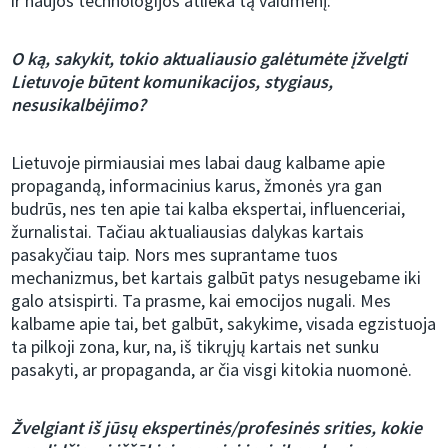
ir naujos technologijos atlieka tą vaidmenį.
O ką, sakykit, tokio aktualiausio galėtumėte įžvelgti
Lietuvoje būtent komunikacijos, stygiaus,
nesusikalbėjimo?
Lietuvoje pirmiausiai mes labai daug kalbame apie
propagandą, informacinius karus, žmonės yra gan
budrūs, nes ten apie tai kalba ekspertai, influenceriai,
žurnalistai. Tačiau aktualiausias dalykas kartais
pasakyčiau taip. Nors mes suprantame tuos
mechanizmus, bet kartais galbūt patys nesugebame iki
galo atsispirti. Ta prasme, kai emocijos nugali. Mes
kalbame apie tai, bet galbūt, sakykime, visada egzistuoja
ta pilkoji zona, kur, na, iš tikrųjų kartais net sunku
pasakyti, ar propaganda, ar čia visgi kitokia nuomonė.
Žvelgiant iš jūsų ekspertinės/profesinės srities, kokie