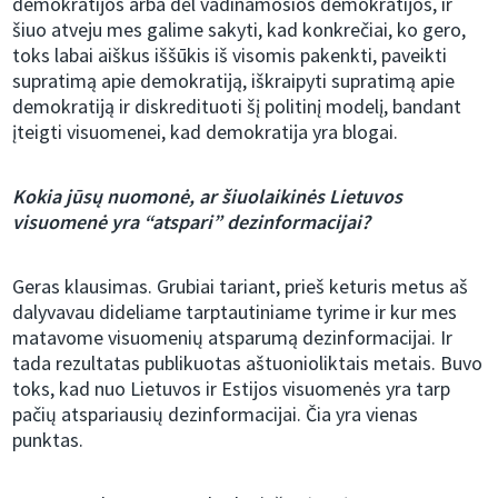
demokratijos arba dėl vadinamosios demokratijos, ir
šiuo atveju mes galime sakyti, kad konkrečiai, ko gero,
toks labai aiškus iššūkis iš visomis pakenkti, paveikti
supratimą apie demokratiją, iškraipyti supratimą apie
demokratiją ir diskredituoti šį politinį modelį, bandant
įteigti visuomenei, kad demokratija yra blogai.
Kokia jūsų nuomonė, ar šiuolaikinės Lietuvos
visuomenė yra “atspari” dezinformacijai?
Geras klausimas. Grubiai tariant, prieš keturis metus aš
dalyvavau dideliame tarptautiniame tyrime ir kur mes
matavome visuomenių atsparumą dezinformacijai. Ir
tada rezultatas publikuotas aštuonioliktais metais. Buvo
toks, kad nuo Lietuvos ir Estijos visuomenės yra tarp
pačių atspariausių dezinformacijai. Čia yra vienas
punktas.