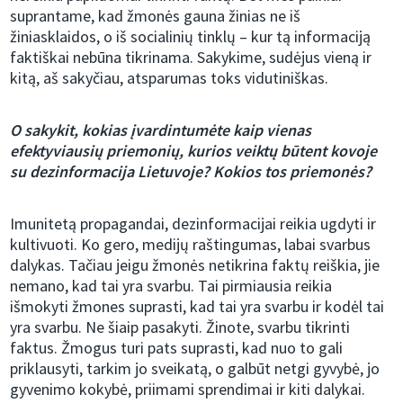
suprantame, kad žmonės gauna žinias ne iš
žiniasklaidos, o iš socialinių tinklų – kur tą informaciją
faktiškai nebūna tikrinama. Sakykime, sudėjus vieną ir
kitą, aš sakyčiau, atsparumas toks vidutiniškas.
O sakykit, kokias įvardintumėte kaip vienas
efektyviausių priemonių, kurios veiktų būtent kovoje
su dezinformacija Lietuvoje? Kokios tos priemonės?
Imunitetą propagandai, dezinformacijai reikia ugdyti ir
kultivuoti. Ko gero, medijų raštingumas, labai svarbus
dalykas. Tačiau jeigu žmonės netikrina faktų reiškia, jie
nemano, kad tai yra svarbu. Tai pirmiausia reikia
išmokyti žmones suprasti, kad tai yra svarbu ir kodėl tai
yra svarbu. Ne šiaip pasakyti. Žinote, svarbu tikrinti
faktus. Žmogus turi pats suprasti, kad nuo to gali
priklausyti, tarkim jo sveikatą, o galbūt netgi gyvybė, jo
gyvenimo kokybė, priimami sprendimai ir kiti dalykai.