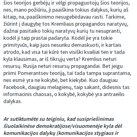
šios teorijos gerbėjų ir vėlgi propaguotojų šios teorijos,
nes, mano požiūriu, ji paaiškina tokius dalykus, kurių aš
kitaip, na, paaiškinimo nesugebėdavau rasti. Tarkime,
žiūrint į daugybę tos Kremliaus propagandos naratyvų,
dažnai pasitaiko tokių naratyvų kurių tu nesupranti,
kodėl ji taip prastai padaryta. Kodėl jie yra tokie
primityvūs, kaip juos nesunku demaskuoti, ir kartais
atrodo, kad visa tai kūrė ten visiški kvailiai ten ir tada
kyla klausimas, ar iš tikrųjų verta? Kremlius neturi
resursų. Rusija neturi resursų propagandai. Bet jeigu
priimi Pomerantsev teoriją, tai tada tampa suprantama,
nes esmė yra ne kokybė, bet kiekybė. Kuo daugiau
Facebook, daugiau melagienų, taip sakant, didesnis tas
informacinis chaosas, o kokybė, kokybė yra antraeilis
dalykas.
Ar sutiktumėte su teiginiu, kad susipriešinimas
šiuolaikinėse demokratijose/visuomenėje kyla dėl
komunikacijos dalykų (komunikacijos stygiaus ir