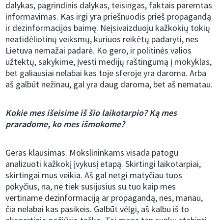
dalykas, pagrindinis dalykas, teisingas, faktais paremtas
informavimas. Kas irgi yra priešnuodis prieš propagandą
ir dezinformacijos baimę. Neįsivaizduoju kažkokių tokių
neatidėliotinų veiksmų, kuriuos reikėtų padaryti, nes
Lietuva nemažai padarė. Ko gero, ir politinės valios
užtektų, sakykime, įvesti medijų raštingumą į mokyklas,
bet galiausiai nelabai kas toje sferoje yra daroma. Arba
aš galbūt nežinau, gal yra daug daroma, bet aš nematau.
Kokie mes išeisime iš šio laikotarpio? Ką mes
praradome, ko mes išmokome?
Geras klausimas. Mokslininkams visada patogu
analizuoti kažkokį įvykusį etapą. Skirtingi laikotarpiai,
skirtingai mus veikia. Aš gal netgi matyčiau tuos
pokyčius, na, ne tiek susijusius su tuo kaip mes
vertiname dezinformaciją ar propagandą, nes, manau,
čia nelabai kas pasikeis. Galbūt vėlgi, aš kalbu iš to