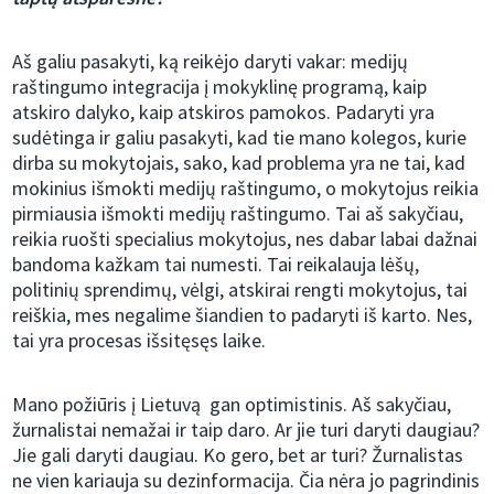
Aš galiu pasakyti, ką reikėjo daryti vakar: medijų
raštingumo integracija į mokyklinę programą, kaip
atskiro dalyko, kaip atskiros pamokos. Padaryti yra
sudėtinga ir galiu pasakyti, kad tie mano kolegos, kurie
dirba su mokytojais, sako, kad problema yra ne tai, kad
mokinius išmokti medijų raštingumo, o mokytojus reikia
pirmiausia išmokti medijų raštingumo. Tai aš sakyčiau,
reikia ruošti specialius mokytojus, nes dabar labai dažnai
bandoma kažkam tai numesti. Tai reikalauja lėšų,
politinių sprendimų, vėlgi, atskirai rengti mokytojus, tai
reiškia, mes negalime šiandien to padaryti iš karto. Nes,
tai yra procesas išsitęsęs laike.
Mano požiūris į Lietuvą gan optimistinis. Aš sakyčiau,
žurnalistai nemažai ir taip daro. Ar jie turi daryti daugiau?
Jie gali daryti daugiau. Ko gero, bet ar turi? Žurnalistas
ne vien kariauja su dezinformacija. Čia nėra jo pagrindinis