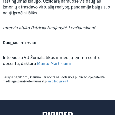
raštingumas išaugo. Užsidarę namuose vis daugiau
žmonių atrasdavo virtualią realybę, pandemija baigsis, o
nauji įpročiai išliks.
Interviu atliko Patricija Naujanytė-Lenčiauskienė
Daugiau interviu:
Interviu su VU Žurnalistikos ir medijų tyrimų centro
docentu, daktaru
Mantu Martišiumi
Jei kyla papildomų klausimų ar norite naudoti šioje publikacijoje pateikta
medžiaga parašykite mums el.p.
info@digires.lt