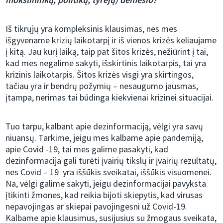
Iš tikrųjų yra kompleksinis klausimas, nes mes
išgyvename krizių laikotarpį ir iš vienos krizės keliaujame
į kitą. Jau kurį laiką, taip pat šitos krizės, nežiūrint į tai,
kad mes negalime sakyti, išskirtinis laikotarpis, tai yra
krizinis laikotarpis. Šitos krizės visgi yra skirtingos,
tačiau yra ir bendrų požymių – nesaugumo jausmas,
įtampa, nerimas tai būdinga kiekvienai krizinei situacijai.
Tuo tarpu, kalbant apie dezinformaciją, vėlgi yra savų
niuansų. Tarkime, jeigu mes kalbame apie pandemiją,
apie Covid -19, tai mes galime pasakyti, kad
dezinformacija gali turėti įvairių tikslų ir įvairių rezultatų,
nes Covid – 19 yra iššūkis sveikatai, iššūkis visuomenei.
Na, vėlgi galime sakyti, jeigu dezinformacijai pavyksta
įtikinti žmones, kad reikia bijoti skiepytis, kad virusas
nepavojingas ar skiepai pavojingesni už Covid-19.
Kalbame apie klausimus, susijusius su žmogaus sveikata,