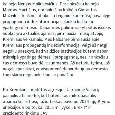
kalbėjo Nerijus Maliukevičius. Dar anksčiau kalbėjo
Mantas Martišius, dar anksčiau kalbėjo Gintautas
Mažeikis. Ir aš nesutinku su teiginiu, kad mūsų pasaulyje
propaganda ir dezinformacija sulaukia kažkokio
ypatingo dėmesio. Dabar mes galime sakyti šitas iššūkis
nuolat yra aktualizuojamas, pirmiausiai mūsų atveju,
Kremliaus veiksmais. Mes kalbame pirmiausia apie
Kremliaus propagandą ir dezinformaciją. Vėlgi aš netgi
negaliu pasakyti, kad valdžios institucijos būtent dabar
atkreipė ypatingą dėmesį į propagandą, nes ir anksčiau
tas dėmesys buvo dėl visuomenės. Aš neturiu tyrimų, aš
negaliu pasakyti, ar visuomenė dabar daugiau dėmesio
tam skiria negu anksčiau, ar panašiai.
Po Kremliaus pradėtos agresijos Ukrainoje Vakarų
pasaulis atsimerkė, bet būtent tas mikropasaulis
atsimerkė. Iš tiesų lūžio taškas buvo po 2014-ųjų Krymo
aneksijos ir po to, kai 2016 m. įvyko „Brexit“ ir
prezidento rinkimų JAV .