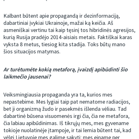
Kalbant būtent apie propagandą ir dezinformaciją,
dabartiniai įvykiai Ukrainoje, mažai ką keičia. Aš
asmeniškai vertinu tai kaip tęsinį tos hibridinės agresijos,
kurią Rusija pradėjo 2014-aisiais metais. Faktiškai karas
vyksta 8 metus, tiesiog kita stadija. Toks būtų mano
šios situacijos matymas.
Ar turėtumėte kokią metaforą, įvaizdį apibūdinti šio
laikmečio jausenai?
Veiksmingiausia propaganda yra ta, kurios mes
nepastebime. Mes lygiai taip pat nematome radiacijos,
bet ji organizmą žudo ir pasekmės išlenda vėliau. Tad
dabartinė būsena visuomenės irgi čia, čia ne metafora,
čia labiau apibūdinimas. Iš tikrųjų mes, mes gyvename
tokioje nuolatinėje įtampoje, ir tai lemia būtent tai, kad
vėlgi Lietuvoje mes galime sakyti: mes einame per