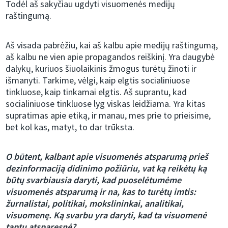
Todėl aš sakyčiau ugdyti visuomenės medijų
raštingumą.
Aš visada pabrėžiu, kai aš kalbu apie medijų raštingumą,
aš kalbu ne vien apie propagandos reiškinį. Yra daugybė
dalykų, kuriuos šiuolaikinis žmogus turėtų žinoti ir
išmanyti. Tarkime, vėlgi, kaip elgtis socialiniuose
tinkluose, kaip tinkamai elgtis. Aš suprantu, kad
socialiniuose tinkluose lyg viskas leidžiama. Yra kitas
supratimas apie etiką, ir manau, mes prie to prieisime,
bet kol kas, matyt, to dar trūksta.
O būtent, kalbant apie visuomenės atsparumą prieš
dezinformaciją didinimo požiūriu, vat ką reikėtų ką
būtų svarbiausia daryti, kad puoselėtumėme
visuomenės atsparumą ir na, kas to turėtų imtis:
žurnalistai, politikai, mokslininkai, analitikai,
visuomenę. Ką svarbu yra daryti, kad ta visuomenė
taptų atsparesnė?