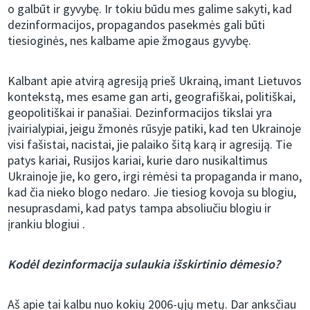
o galbūt ir gyvybę. Ir tokiu būdu mes galime sakyti, kad
dezinformacijos, propagandos pasekmės gali būti
tiesioginės, nes kalbame apie žmogaus gyvybę.
Kalbant apie atvirą agresiją prieš Ukrainą, imant Lietuvos
kontekstą, mes esame gan arti, geografiškai, politiškai,
geopolitiškai ir panašiai. Dezinformacijos tikslai yra
įvairialypiai, jeigu žmonės rūsyje patiki, kad ten Ukrainoje
visi fašistai, nacistai, jie palaiko šitą karą ir agresiją. Tie
patys kariai, Rusijos kariai, kurie daro nusikaltimus
Ukrainoje jie, ko gero, irgi rėmėsi ta propaganda ir mano,
kad čia nieko blogo nedaro. Jie tiesiog kovoja su blogiu,
nesuprasdami, kad patys tampa absoliučiu blogiu ir
įrankiu blogiui .
Kodėl dezinformacija sulaukia išskirtinio dėmesio?
Aš apie tai kalbu nuo kokių 2006-ųjų metų. Dar anksčiau