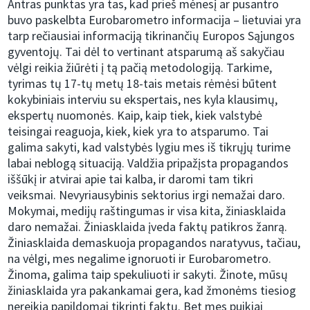
Antras punktas yra tas, kad prieš mėnesį ar pusantro
buvo paskelbta Eurobarometro informacija – lietuviai yra
tarp rečiausiai informaciją tikrinančių Europos Sąjungos
gyventojų. Tai dėl to vertinant atsparumą aš sakyčiau
vėlgi reikia žiūrėti į tą pačią metodologiją. Tarkime,
tyrimas tų 17-tų metų 18-tais metais rėmėsi būtent
kokybiniais interviu su ekspertais, nes kyla klausimų,
ekspertų nuomonės. Kaip, kaip tiek, kiek valstybė
teisingai reaguoja, kiek, kiek yra to atsparumo. Tai
galima sakyti, kad valstybės lygiu mes iš tikrųjų turime
labai neblogą situaciją. Valdžia pripažįsta propagandos
iššūkį ir atvirai apie tai kalba, ir daromi tam tikri
veiksmai. Nevyriausybinis sektorius irgi nemažai daro.
Mokymai, medijų raštingumas ir visa kita, žiniasklaida
daro nemažai. Žiniasklaida įveda faktų patikros žanrą.
Žiniasklaida demaskuoja propagandos naratyvus, tačiau,
na vėlgi, mes negalime ignoruoti ir Eurobarometro.
Žinoma, galima taip spekuliuoti ir sakyti. Žinote, mūsų
žiniasklaida yra pakankamai gera, kad žmonėms tiesiog
nereikia papildomai tikrinti faktų. Bet mes puikiai