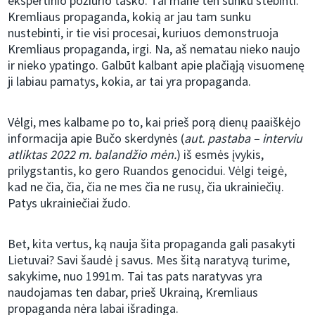
ekspertinio požiūrio taško. Tai mane ten sunku stebinti.
Kremliaus propaganda, kokią ar jau tam sunku
nustebinti, ir tie visi procesai, kuriuos demonstruoja
Kremliaus propaganda, irgi. Na, aš nematau nieko naujo
ir nieko ypatingo. Galbūt kalbant apie plačiąją visuomenę
ji labiau pamatys, kokia, ar tai yra propaganda.
Vėlgi, mes kalbame po to, kai prieš porą dienų paaiškėjo
informacija apie Bučo skerdynės (
aut. pastaba – interviu
atliktas 2022 m. balandžio mėn.
) iš esmės įvykis,
prilygstantis, ko gero Ruandos genocidui. Vėlgi teigė,
kad ne čia, čia, čia ne mes čia ne rusų, čia ukrainiečių.
Patys ukrainiečiai žudo.
Bet, kita vertus, ką nauja šita propaganda gali pasakyti
Lietuvai? Savi šaudė į savus. Mes šitą naratyvą turime,
sakykime, nuo 1991m. Tai tas pats naratyvas yra
naudojamas ten dabar, prieš Ukrainą, Kremliaus
propaganda nėra labai išradinga.