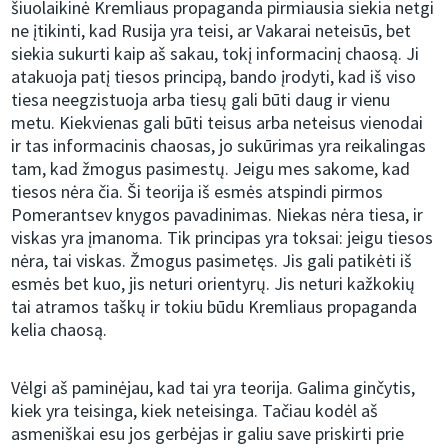
šiuolaikinė Kremliaus propaganda pirmiausia siekia netgi
ne įtikinti, kad Rusija yra teisi, ar Vakarai neteisūs, bet
siekia sukurti kaip aš sakau, tokį informacinį chaosą. Ji
atakuoja patį tiesos principą, bando įrodyti, kad iš viso
tiesa neegzistuoja arba tiesų gali būti daug ir vienu
metu. Kiekvienas gali būti teisus arba neteisus vienodai
ir tas informacinis chaosas, jo sukūrimas yra reikalingas
tam, kad žmogus pasimestų. Jeigu mes sakome, kad
tiesos nėra čia. Ši teorija iš esmės atspindi pirmos
Pomerantsev knygos pavadinimas. Niekas nėra tiesa, ir
viskas yra įmanoma. Tik principas yra toksai: jeigu tiesos
nėra, tai viskas. Žmogus pasimetęs. Jis gali patikėti iš
esmės bet kuo, jis neturi orientyrų. Jis neturi kažkokių
tai atramos taškų ir tokiu būdu Kremliaus propaganda
kelia chaosą.
Vėlgi aš paminėjau, kad tai yra teorija. Galima ginčytis,
kiek yra teisinga, kiek neteisinga. Tačiau kodėl aš
asmeniškai esu jos gerbėjas ir galiu save priskirti prie