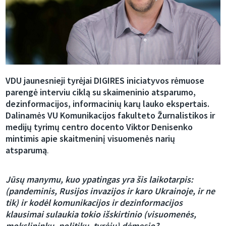
VDU jaunesnieji tyrėjai DIGIRES iniciatyvos rėmuose
parengė interviu ciklą su skaimeninio atsparumo,
dezinformacijos, informacinių karų lauko ekspertais.
Dalinamės
VU Komunikacijos fakulteto Žurnalistikos ir
medijų tyrimų centro docento Viktor Denisenko
mintimis apie skaitmeninį visuomenės narių
atsparumą
.
Jūsų manymu, kuo ypatingas yra šis laikotarpis:
(pandeminis, Rusijos invazijos ir karo Ukrainoje, ir ne
tik) ir kodėl komunikacijos ir dezinformacijos
klausimai sulaukia tokio išskirtinio (visuomenės,
mokslininkų, politikų, tyrėjų) dėmesio?