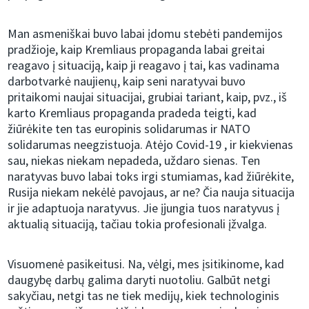
Man asmeniškai buvo labai įdomu stebėti pandemijos
pradžioje, kaip Kremliaus propaganda labai greitai
reagavo į situaciją, kaip ji reagavo į tai, kas vadinama
darbotvarkė naujienų, kaip seni naratyvai buvo
pritaikomi naujai situacijai, grubiai tariant, kaip, pvz., iš
karto Kremliaus propaganda pradeda teigti, kad
žiūrėkite ten tas europinis solidarumas ir NATO
solidarumas neegzistuoja. Atėjo Covid-19 , ir kiekvienas
sau, niekas niekam nepadeda, uždaro sienas. Ten
naratyvas buvo labai toks irgi stumiamas, kad žiūrėkite,
Rusija niekam nekėlė pavojaus, ar ne? Čia nauja situacija
ir jie adaptuoja naratyvus. Jie įjungia tuos naratyvus į
aktualią situaciją, tačiau tokia profesionali įžvalga.
Visuomenė pasikeitusi. Na, vėlgi, mes įsitikinome, kad
daugybę darbų galima daryti nuotoliu. Galbūt netgi
sakyčiau, netgi tas ne tiek medijų, kiek technologinis