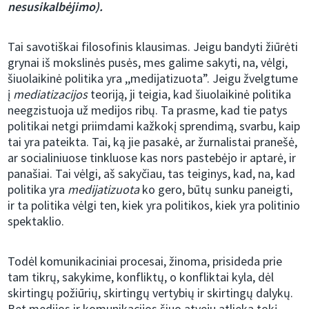
nesusikalbėjimo).
Tai savotiškai filosofinis klausimas. Jeigu bandyti žiūrėti
grynai iš mokslinės pusės, mes galime sakyti, na, vėlgi,
šiuolaikinė politika yra ,,medijatizuota”. Jeigu žvelgtume
į
mediatizacijos
teoriją, ji teigia, kad šiuolaikinė politika
neegzistuoja už medijos ribų. Ta prasme, kad tie patys
politikai netgi priimdami kažkokį sprendimą, svarbu, kaip
tai yra pateikta. Tai, ką jie pasakė, ar žurnalistai pranešė,
ar socialiniuose tinkluose kas nors pastebėjo ir aptarė, ir
panašiai. Tai vėlgi, aš sakyčiau, tas teiginys, kad, na, kad
politika yra
medijatizuota
ko gero, būtų sunku paneigti,
ir ta politika vėlgi ten, kiek yra politikos, kiek yra politinio
spektaklio.
Todėl komunikaciniai procesai, žinoma, prisideda prie
tam tikrų, sakykime, konfliktų, o konfliktai kyla, dėl
skirtingų požiūrių, skirtingų vertybių ir skirtingų dalykų.
Bet medijos ir komunikacijos šiuo atveju atlieka tokį