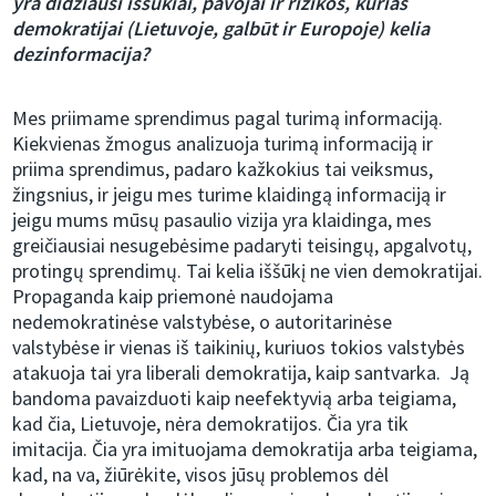
yra didžiausi iššūkiai, pavojai ir rizikos, kurias
demokratijai (Lietuvoje, galbūt ir Europoje) kelia
dezinformacija?
Mes priimame sprendimus pagal turimą informaciją.
Kiekvienas žmogus analizuoja turimą informaciją ir
priima sprendimus, padaro kažkokius tai veiksmus,
žingsnius, ir jeigu mes turime klaidingą informaciją ir
jeigu mums mūsų pasaulio vizija yra klaidinga, mes
greičiausiai nesugebėsime padaryti teisingų, apgalvotų,
protingų sprendimų. Tai kelia iššūkį ne vien demokratijai.
Propaganda kaip priemonė naudojama
nedemokratinėse valstybėse, o autoritarinėse
valstybėse ir vienas iš taikinių, kuriuos tokios valstybės
atakuoja tai yra liberali demokratija, kaip santvarka. Ją
bandoma pavaizduoti kaip neefektyvią arba teigiama,
kad čia, Lietuvoje, nėra demokratijos. Čia yra tik
imitacija. Čia yra imituojama demokratija arba teigiama,
kad, na va, žiūrėkite, visos jūsų problemos dėl