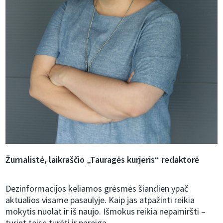
Žurnalistė, laikraščio „Tauragės kurjeris“ redaktorė
Dezinformacijos keliamos grėsmės šiandien ypač
aktualios visame pasaulyje. Kaip jas atpažinti reikia
mokytis nuolat ir iš naujo. Išmokus reikia nepamiršti –
turint teisę turėti ir pareigą.