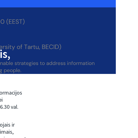
is,
formacijos
ei
6.30 val.
jais ir
simais,