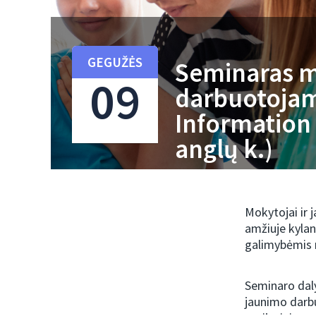
GEGUŽĖS
Seminaras m
09
darbuotojam
Information 
anglų k.)
on-line
Mokytojai ir 
amžiuje kylan
galimybėmis 
Seminaro dalyv
jaunimo darbuo