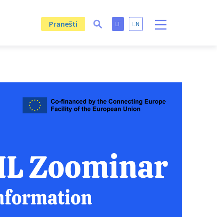
Pranešti
LT
EN