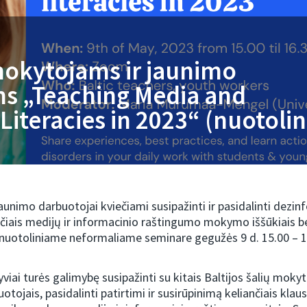
okytojams ir jaunimo
s „Teaching Media and
Literacies in 2023“ (nuotolin
jaunimo darbuotojai kviečiami susipažinti ir pasidalinti dezin
čiais medijų ir informacinio raštingumo mokymo iššūkiais b
nuotoliniame neformaliame seminare gegužės 9 d. 15.00 – 1
iai turės galimybę susipažinti su kitais Baltijos šalių mokyto
tojais, pasidalinti patirtimi ir susirūpinimą keliančiais klau