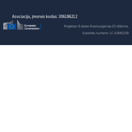
Asociacija, Įmonės kodas: 306186212
Projektas iš dalies finansuojamas ES lėšomis.
Sutarties numeris: LC-01682259