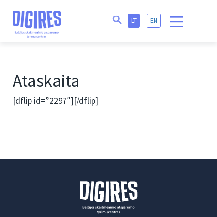
LT
EN
Ataskaita
[dflip id=”2297″][/dflip]