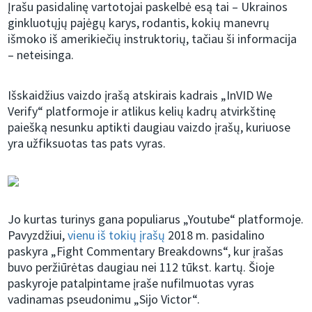
Įrašu pasidalinę vartotojai paskelbė esą tai – Ukrainos
ginkluotųjų pajėgų karys, rodantis, kokių manevrų
išmoko iš amerikiečių instruktorių, tačiau ši informacija
– neteisinga.
Išskaidžius vaizdo įrašą atskirais kadrais „InVID We
Verify“ platformoje ir atlikus kelių kadrų atvirkštinę
paiešką nesunku aptikti daugiau vaizdo įrašų, kuriuose
yra užfiksuotas tas pats vyras.
Jo kurtas turinys gana populiarus „Youtube“ platformoje.
Pavyzdžiui,
vienu iš tokių įrašų
2018 m. pasidalino
paskyra „Fight Commentary Breakdowns“, kur įrašas
buvo peržiūrėtas daugiau nei 112 tūkst. kartų. Šioje
paskyroje patalpintame įraše nufilmuotas vyras
vadinamas pseudonimu „Sijo Victor“.