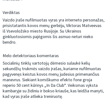
Verdiktas
Vaizdo įraše nufilmuotas vyras yra interneto personažas,
prisistatantis kovos menų gerbėju, Viktoras Matveevas
iš Vsevoložsko miesto Rusijoje. Su Ukrainos
ginkluotosiomis pajėgomis šis asmuo neturi nieko
bendro.
Melo detektoriaus komentaras
Socialinių tinklų vartotojų dėmesio sulaukė kelių
sekundžių trukmės vaizdo įrašas, kuriame nufilmuotas
pagyvenęs keistus kovos menų judesius primenančius
manevrus. Siekiant komiškumo efekto fone groja
reperio 50 cent kūrinys „In Da Club“. Veiksmas vyksta
kambaryje su židiniu ir bokso kriauše, kas leidžia manyti,
kad vyras įraše atlieka treniruotę.