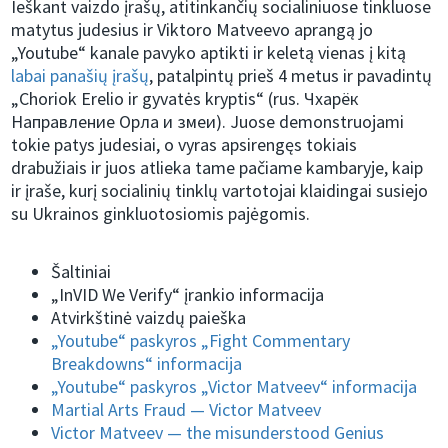
Ieškant vaizdo įrašų, atitinkančių socialiniuose tinkluose
matytus judesius ir Viktoro Matveevo aprangą jo
„Youtube“ kanale pavyko aptikti ir keletą vienas į kitą
labai panašių įrašų
, patalpintų prieš 4 metus ir pavadintų
„Choriok Erelio ir gyvatės kryptis“ (rus. Чхарёк
Направление Орла и змеи). Juose demonstruojami
tokie patys judesiai, o vyras apsirengęs tokiais
drabužiais ir juos atlieka tame pačiame kambaryje, kaip
ir įraše, kurį socialinių tinklų vartotojai klaidingai susiejo
su Ukrainos ginkluotosiomis pajėgomis.
Šaltiniai
„InVID We Verify“ įrankio informacija
Atvirkštinė vaizdų paieška
„Youtube“ paskyros „Fight Commentary
Breakdowns“ informacija
„Youtube“ paskyros „Victor Matveev“ informacija
Martial Arts Fraud — Victor Matveev
Victor Matveev — the misunderstood Genius