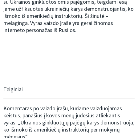
su Ukrainos ginkluotosiomis pajėgomis, teigdami esą
jame užfiksuotas ukrainiečių karys demonstruojantis, ko
išmoko iš amerikiečių instruktorių. Ši žinutė –
melaginga. Vyras vaizdo įraše yra gerai žinomas
interneto personažas iš Rusijos.
Teiginiai
Komentaras po vaizdo įrašu, kuriame vaizduojamas
keistus, panašius į kovos menų judesius atliekantis
vyras: „Ukrainos ginkluotųjų pajėgų karys demonstruoja,
ko išmoko iš amerikiečių instruktorių per mokymų
mėnesius“.