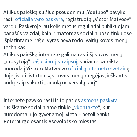
Atlikus paiešką su šiuo pseudonimu „Youtube“ pavyko
rasti
oficialią vyro paskyrą
, registruotą „Victor Matveev“
vardu. Paskyroje jau kelis metus reguliariai publikuojami
panašūs vaizdai, kaip ir matomas socialiniuose tinkluose
išplatintame įraše. Vyras neva rodo įvairių kovos menų
technikas.
Atlikus paiešką internete galima rasti šį kovos menų
„mokytoją“
pašiepiantį straipsnį
, kuriame pateikta
nuoroda į Viktoro Matveevo
oficialią interneto svetain
ę.
Joje jis prisistato esąs kovos menų mėgėjas, ieškantis
būdų kaip sukurti „tobulą universalų karį“.
Internete pavyko rasti ir to paties
asmens paskyrą
rusiškame socialiniame tinkle „
Vkontakte
“, kur
nurodoma ir jo gyvenamoji vieta – netoli Sankt
Peterburgo esantis Vsevoložsko miestas.