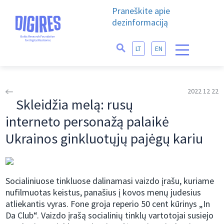
Praneškite apie
dezinformaciją
LT
EN
2022 12 22
Skleidžia melą: rusų
interneto personažą palaikė
Ukrainos ginkluotųjų pajėgų kariu
Socialiniuose tinkluose dalinamasi vaizdo įrašu, kuriame
nufilmuotas keistus, panašius į kovos menų judesius
atliekantis vyras. Fone groja reperio 50 cent kūrinys „In
Da Club“. Vaizdo įrašą socialinių tinklų vartotojai susiejo