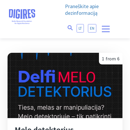
Praneškite apie
dezinformaciją
LT
EN
1
from
6
Melo detektorius