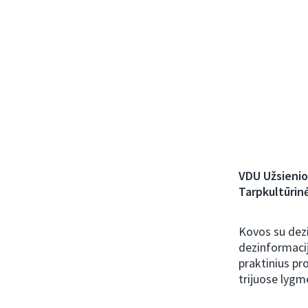
VDU Užsienio 
Tarpkultūrin
Kovos su dezi
dezinformaciją
praktinius pr
trijuose lygm