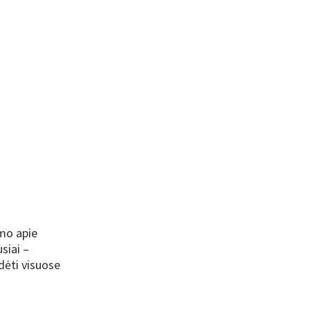
umo apie
siai –
dėti visuose