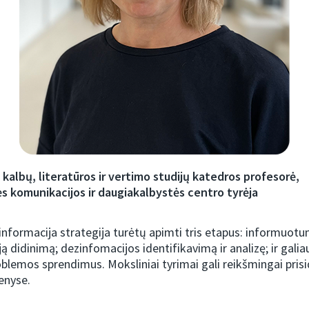
kalbų, literatūros ir vertimo studijų katedros profesorė,
ės komunikacijos ir daugiakalbystės centro tyrėja
nformacija strategija turėtų apimti tris etapus: informuot
 didinimą; dezinfomacijos identifikavimą ir analizę; ir galiau
oblemos sprendimus. Moksliniai tyrimai gali reikšmingai prisi
enyse.