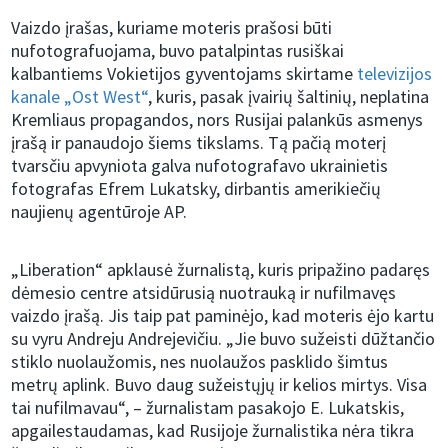
Vaizdo įrašas, kuriame moteris prašosi būti
nufotografuojama, buvo patalpintas rusiškai
kalbantiems Vokietijos gyventojams skirtame
televizijos
kanale „Ost West“
, kuris, pasak įvairių šaltinių, neplatina
Kremliaus propagandos, nors Rusijai palankūs asmenys
įrašą ir panaudojo šiems tikslams. Tą pačią moterį
tvarsčiu apvyniota galva nufotografavo ukrainietis
fotografas Efrem Lukatsky, dirbantis amerikiečių
naujienų agentūroje AP.
„Liberation“ apklausė žurnalistą, kuris pripažino padaręs
dėmesio centre atsidūrusią nuotrauką ir nufilmavęs
vaizdo įrašą. Jis taip pat paminėjo, kad moteris ėjo kartu
su vyru Andreju Andrejevičiu. „Jie buvo sužeisti dūžtančio
stiklo nuolaužomis, nes nuolaužos pasklido šimtus
metrų aplink. Buvo daug sužeistųjų ir kelios mirtys. Visa
tai nufilmavau“, – žurnalistam pasakojo E. Lukatskis,
apgailestaudamas, kad Rusijoje žurnalistika nėra tikra