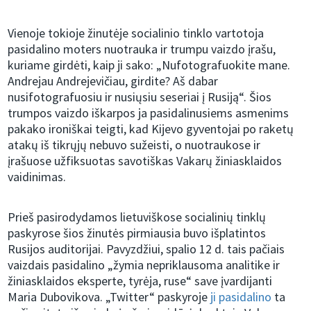
Vienoje tokioje žinutėje socialinio tinklo vartotoja
pasidalino moters nuotrauka ir trumpu vaizdo įrašu,
kuriame girdėti, kaip ji sako: „Nufotografuokite mane.
Andrejau Andrejevičiau, girdite? Aš dabar
nusifotografuosiu ir nusiųsiu seseriai į Rusiją“. Šios
trumpos vaizdo iškarpos ja pasidalinusiems asmenims
pakako ironiškai teigti, kad Kijevo gyventojai po raketų
atakų iš tikrųjų nebuvo sužeisti, o nuotraukose ir
įrašuose užfiksuotas savotiškas Vakarų žiniasklaidos
vaidinimas.
Prieš pasirodydamos lietuviškose socialinių tinklų
paskyrose šios žinutės pirmiausia buvo išplatintos
Rusijos auditorijai. Pavyzdžiui, spalio 12 d. tais pačiais
vaizdais pasidalino „žymia nepriklausoma analitike ir
žiniasklaidos eksperte, tyrėja, ruse“ save įvardijanti
Maria Dubovikova. „Twitter“ paskyroje
ji pasidalino
ta