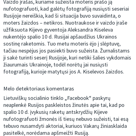
Vaizdo įrašas, kuriame sužeista moteris prašo ją
nufotografuoti, kad galėtų fotografiją nusiųsti seseriai
Rusijoje nereiškia, kad ši situacija buvo suvaidinta, o
moters žaizdos – netikros. Nuotraukose ir vaizdo įraše
užfiksuota Kijevo gyventoja Aleksandra Kiseleva
nukentėjo spalio 10 d. Rusijai apšaudžius Ukrainos
sostinę raketomis. Tuo metu moteris ėjo į slėptuvę,
tačiau nespėjus jos pasiekti buvo sužeista. Žurnalistams
ji sakė turinti seserį Rusijoje, kuri netiki šalies vykdomais
žiaurumais Ukrainoje, todėl norėtų jai nusiųsti
fotografiją, kurioje matytųsi jos A. Kiselevos žaizdos.
Melo detektoriaus komentaras
Lietuviškų socialinio tinklo „Facebook“ paskyrų
neaplenkė Rusijos paskleistos žinutės apie tai, kad po
spalio 10 d. įvykusių raketų antskrydžių Kijeve
nufotografuoti žmonės iš tiesų nebuvo sužeisti, tai esą
tebuvo nusamdyti aktoriai, kuriuos Vakarų žiniasklaida
pasitelkė, norėdama apšmeižti Rusiją.