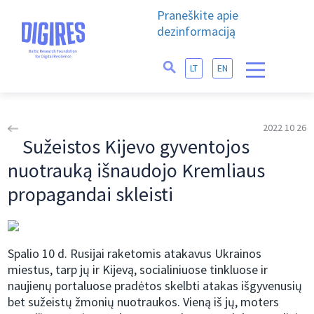
Praneškite apie
dezinformaciją
LT
EN
2022 10 26
Sužeistos Kijevo gyventojos
nuotrauką išnaudojo Kremliaus
propagandai skleisti
Spalio 10 d. Rusijai raketomis atakavus Ukrainos
miestus, tarp jų ir Kijevą, socialiniuose tinkluose ir
naujienų portaluose pradėtos skelbti atakas išgyvenusių
bet sužeistų žmonių nuotraukos. Vieną iš jų, moters