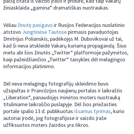
pačią citata iš vaizdo įrašo ir pridūrė, kad taip Vakarų
žiniasklaida „gamina“ dramatiškas nuotraukas.
Vėliau
žinutę pasigavo
ir Rusijos Federacijos nuolatinio
atstovo
Jungtinėse Tautose
pirmasis pavaduotojas
Dmitrijus Polianskis, padėkojęs M. Dubovikovai už tai,
kad ši neva atskleidė Vakarų kuriamą propagandą. Šiuo
metu abi šios žinutės „Twitter“ platformoje pažymėtos,
kaip pažeidžiančios „Twitter“ taisykles dėl melagingos
informacijos platinimo.
Dėl neva melagingų fotografijų skleidimo buvo
užsipultas ir Prancūzijos naujienų portalas ir laikraštis
„Liberation“, panaudojęs minėtos moters nuotrauką
tituliniame laikraščio puslapyje. Dėl šios priežasties
portale spalio 13 d. publikuotas
išsamus tyrimas
, kurio
autoriai įrodė, jog fotografijose ir vaizdo įraše
užfiksuotos moters žaizdos yra tikros.