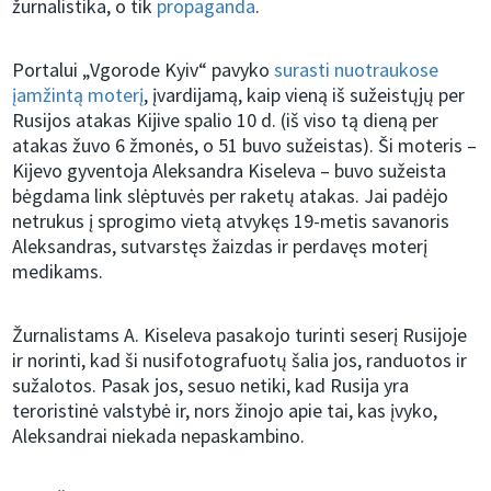
žurnalistika, o tik
propaganda
.
Portalui „Vgorode Kyiv“ pavyko
surasti nuotraukose
įamžintą moterį
, įvardijamą, kaip vieną iš sužeistųjų per
Rusijos atakas Kijive spalio 10 d. (iš viso tą dieną per
atakas žuvo 6 žmonės, o 51 buvo sužeistas). Ši moteris –
Kijevo gyventoja Aleksandra Kiseleva – buvo sužeista
bėgdama link slėptuvės per raketų atakas. Jai padėjo
netrukus į sprogimo vietą atvykęs 19-metis savanoris
Aleksandras, sutvarstęs žaizdas ir perdavęs moterį
medikams.
Žurnalistams A. Kiseleva pasakojo turinti seserį Rusijoje
ir norinti, kad ši nusifotografuotų šalia jos, randuotos ir
sužalotos. Pasak jos, sesuo netiki, kad Rusija yra
teroristinė valstybė ir, nors žinojo apie tai, kas įvyko,
Aleksandrai niekada nepaskambino.