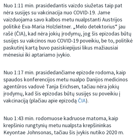
Nuo 1:11 min. prasidedantis vaizdo siužetas taip pat
nėra susijęs su vakcinacija nuo COVID-19. Jame
vaizduojama savo kalbos metu nualpstanti Austrijos
politikė Eva-Maria Holzleitner. „Melo detektorius“ jau
rašė (ČIA), kad nėra jokių įrodymų, jog šis epizodas būtų
susijęs su vakcinos nuo COVID-19 poveikiu, be to, politikė
paskutinį kartą buvo pasiskiepijusi likus mažiausiai
mėnesiui iki aptariamo įvykio.
Nuo 1:17 min. prasidedančiame epizode rodoma, kaip
spaudos konferencijos metu nualpo Danijos medicinos
agentūros vadovė Tanja Erichsen, tačiau nėra jokių
įrodymų, kad šis epizodas būtų susijęs su poveikiu į
vakcinaciją (plačiau apie epizodą
ČIA
).
Nuo 1:43 min. rodomuose kadruose matoma, kaip
krepšinio rungtynių metu nualpsta krepšininkas
Keyontae Johnsonas, tačiau šis įvykis nutiko 2020 m.