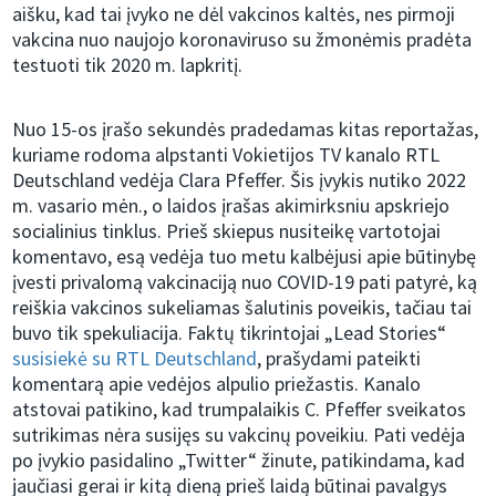
aišku, kad tai įvyko ne dėl vakcinos kaltės, nes pirmoji
vakcina nuo naujojo koronaviruso su žmonėmis pradėta
testuoti tik 2020 m. lapkritį.
Nuo 15-os įrašo sekundės pradedamas kitas reportažas,
kuriame rodoma alpstanti Vokietijos TV kanalo RTL
Deutschland vedėja Clara Pfeffer. Šis įvykis nutiko 2022
m. vasario mėn., o laidos įrašas akimirksniu apskriejo
socialinius tinklus. Prieš skiepus nusiteikę vartotojai
komentavo, esą vedėja tuo metu kalbėjusi apie būtinybę
įvesti privalomą vakcinaciją nuo COVID-19 pati patyrė, ką
reiškia vakcinos sukeliamas šalutinis poveikis, tačiau tai
buvo tik spekuliacija. Faktų tikrintojai „Lead Stories“
susisiekė su RTL Deutschland
, prašydami pateikti
komentarą apie vedėjos alpulio priežastis. Kanalo
atstovai patikino, kad trumpalaikis C. Pfeffer sveikatos
sutrikimas nėra susijęs su vakcinų poveikiu. Pati vedėja
po įvykio pasidalino „Twitter“ žinute, patikindama, kad
jaučiasi gerai ir kitą dieną prieš laidą būtinai pavalgys