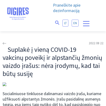
Praneškite apie
dezinformaciją
LT
EN
2022 08 22
Suplakė į vieną COVID-19
vakcinų poveikį ir alpstančių žmonių
vaizdo įrašus: nėra įrodymų, kad tai
būtų susiję
Socialiniuose tinkluose dalinamasi vaizdo įrašu, kuriame
užfiksuoti alpstantys žmonės. Įrašu pasidalinę asmenys
teigia, esą jiems taip nutiko dėl to, kad pasiskiepijo nuo