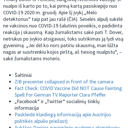
nualpo iš karto po to, kai pirmą kartą pasiskiepijo nuo
COVID-19 2020 m. gruodį. Apie šį įvykį „Melo
detektorius“ taip pat jau rašė (ČIA). Seselės alpulį sukėlė
ne vakcinos nuo COVID-19 šalutinis poveikis, o padidinta
reakcija į skausmą. Kaip žurnalistams sakė pati T. Dover,
netrukus po įvykio atsigavusi, toks sutrikimas ją lydi visą
gyvenimą. „Jei dėl ko nors patiriu skausmą, man lūžta
nagas ar susitrenkiu kojos pirštą, aš tiesiog nualpstu“, –
sakė žurnalistams moteris.
Šaltiniai
ZiB presenter collapsed in front of the camera
Fact Check: COVID Vaccine Did NOT Cause Fainting
Spell For German TV Reporter Clara Pfeffer
„Facebook“ ir „Twitter“ socialinių tinklų
informacija
Paskleidė klaidingą informaciją apie Austrijos
politikės alpulio priežastį
Aukštos Danijos pareigūnės nualpimą akimirksniu