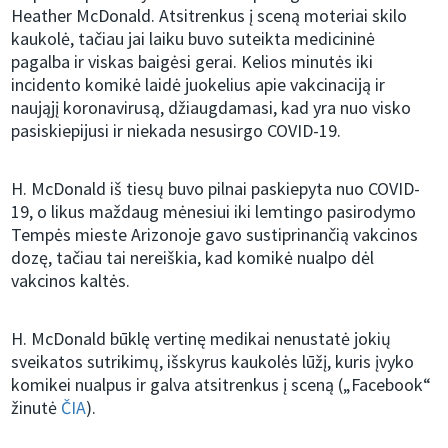
Heather McDonald. Atsitrenkus į sceną moteriai skilo
kaukolė, tačiau jai laiku buvo suteikta medicininė
pagalba ir viskas baigėsi gerai. Kelios minutės iki
incidento komikė laidė juokelius apie vakcinaciją ir
naująjį koronavirusą, džiaugdamasi, kad yra nuo visko
pasiskiepijusi ir niekada nesusirgo COVID-19.
H. McDonald iš tiesų buvo pilnai paskiepyta nuo COVID-
19, o likus maždaug mėnesiui iki lemtingo pasirodymo
Tempės mieste Arizonoje gavo sustiprinančią vakcinos
dozę, tačiau tai nereiškia, kad komikė nualpo dėl
vakcinos kaltės.
H. McDonald būklę vertinę medikai nenustatė jokių
sveikatos sutrikimų, išskyrus kaukolės lūžį, kuris įvyko
komikei nualpus ir galva atsitrenkus į sceną („Facebook“
žinutė
ČIA
).