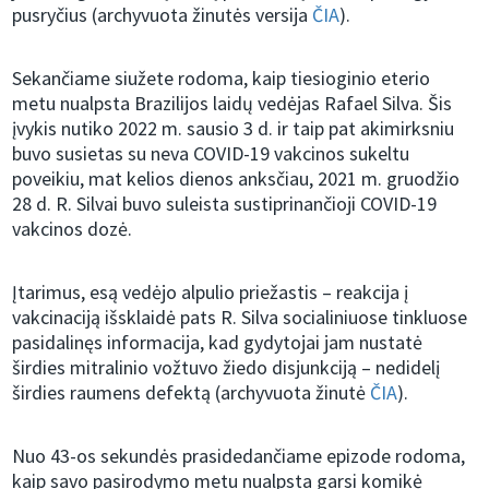
pusryčius (archyvuota žinutės versija
ČIA
).
Sekančiame siužete rodoma, kaip tiesioginio eterio
metu nualpsta Brazilijos laidų vedėjas Rafael Silva. Šis
įvykis nutiko 2022 m. sausio 3 d. ir taip pat akimirksniu
buvo susietas su neva COVID-19 vakcinos sukeltu
poveikiu, mat kelios dienos anksčiau, 2021 m. gruodžio
28 d. R. Silvai buvo suleista sustiprinančioji COVID-19
vakcinos dozė.
Įtarimus, esą vedėjo alpulio priežastis – reakcija į
vakcinaciją išsklaidė pats R. Silva socialiniuose tinkluose
pasidalinęs informacija, kad gydytojai jam nustatė
širdies mitralinio vožtuvo žiedo disjunkciją – nedidelį
širdies raumens defektą (archyvuota žinutė
ČIA
).
Nuo 43-os sekundės prasidedančiame epizode rodoma,
kaip savo pasirodymo metu nualpsta garsi komikė