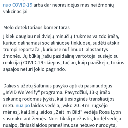
nuo COVID-19
arba dar neprasidėjus masinei žmonių
vakcinacijai.
Melo detektoriaus komentaras
Į kiek daugiau nei dviejų minučių trukmės vaizdo įrašą,
kuriuo dalinamasi socialiniuose tinkluose, sudėti atskiri
trumpi reportažai, kuriuose nufilmuoti alpstantys
žmonės. Jų būklę įrašu pasidalinę vartotojai susiejo su
reakcija į COVID-19 skiepus, tačiau, kaip paaiškėjo, tokios
sąsajos neturi jokio pagrindo.
Dalies siužetų šaltinius pavyko aptikti pasinaudojus
„InVID We Verify“ programa. Pavyzdžiui, 13-ą įrašo
sekundę rodomas įvykis, kai tiesioginės transliacijos
metu
nualpo
laidos vedėja, įvyko 2019 m. rugsėjo
mėnesį, kai žinių laidos „Zeit im Bild“ vedėja Rosa Lyon
susmuko ant žemės. Nors tiksli priežastis, kodėl vedėja
nualpo, žiniasklaidos pranešimuose nebuvo nurodyta,