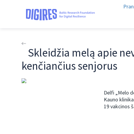
Pran
Skleidžia melą apie ne
kenčiančius senjorus
Delfi „Melo d
Kauno klinik
19 vakcinos ša