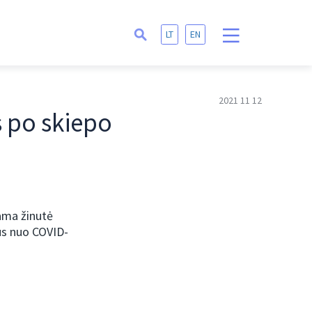
LT
EN
2021 11 12
s po skiepo
ama žinutė
us nuo COVID-