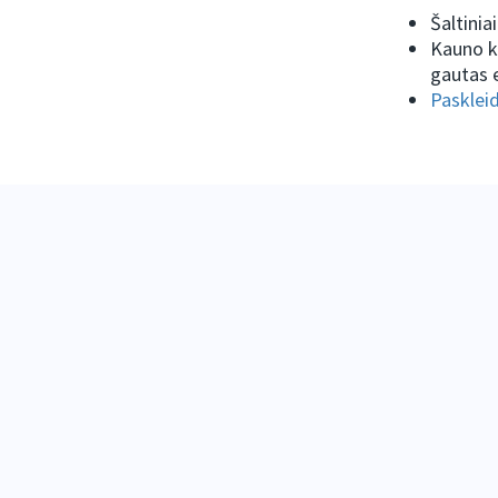
Šaltiniai
Kauno k
gautas 
Paskleid