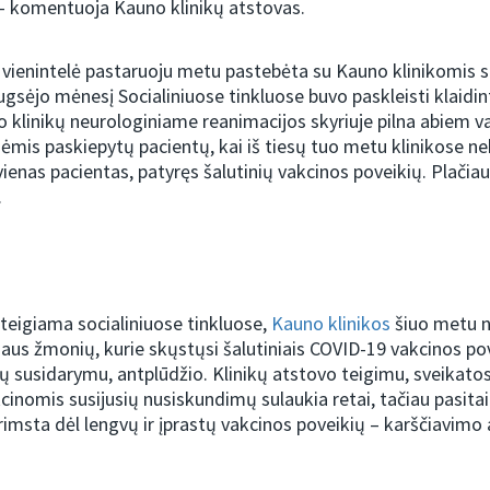
 komentuoja Kauno klinikų atstovas.
e vienintelė pastaruoju metu pastebėta su Kauno klinikomis s
gsėjo mėnesį Socialiniuose tinkluose buvo paskleisti klaidin
o klinikų neurologiniame reanimacijos skyriuje pilna abiem 
mis paskiepytų pacientų, kai iš tiesų tuo metu klinikose n
enas pacientas, patyręs šalutinių vakcinos poveikių. Plačiau 
.
i teigiama socialiniuose tinkluose,
Kauno klinikos
šiuo metu n
aus žmonių, kurie skųstųsi šalutiniais COVID-19 vakcinos pove
ių susidarymu, antplūdžio. Klinikų atstovo teigimu, sveikatos
kcinomis susijusių nusiskundimų sulaukia retai, tačiau pasitai
msta dėl lengvų ir įprastų vakcinos poveikių – karščiavimo