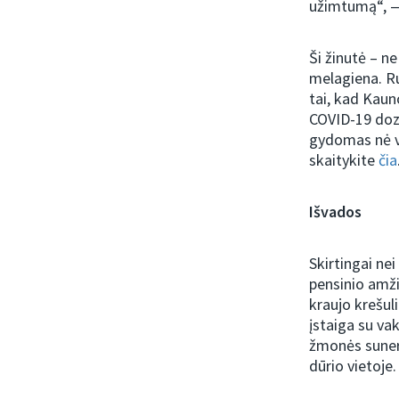
užimtumą“, —
Ši žinutė – n
melagiena. Ru
tai, kad Kaun
COVID-19 dozė
gydomas nė vi
skaitykite
čia
Išvados
Skirtingai ne
pensinio amži
kraujo krešul
įstaiga su va
žmonės suneri
dūrio vietoje.