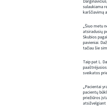
Darginavičius
sulaukiama re
karščiavimą a
„Šiuo metu n
atsiradusių p
Skubios pagal
pavieniai. Da
tačiau šie s
Taip pat L. Da
paaštrėjusios 
sveikatos pri
„Pacientai yra
pacientų būkl
priežiūros įs
atsižvelgiant