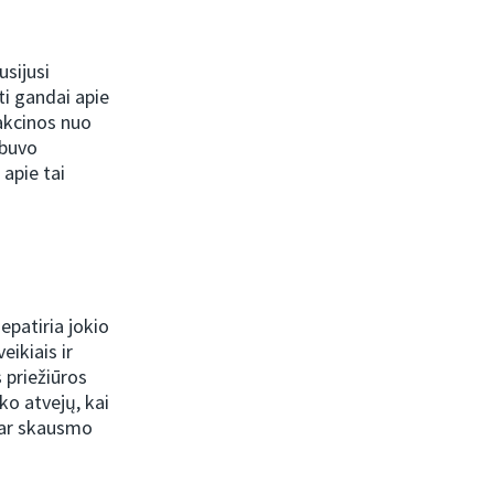
usijusi
ti gandai apie
vakcinos nuo
ebuvo
apie tai
epatiria jokio
ikiais ir
 priežiūros
ko atvejų, kai
 ar skausmo