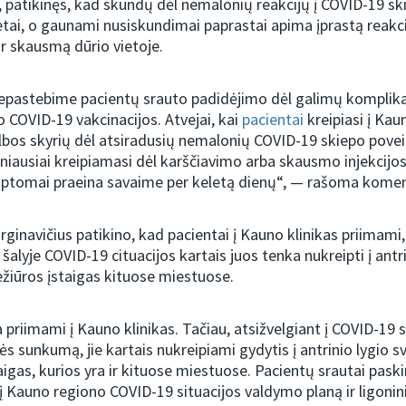
, patikinęs, kad skundų dėl nemalonių reakcijų į COVID-19 sk
tai, o gaunami nusiskundimai paprastai apima įprastą reakcij
r skausmą dūrio vietoje.
epastebime pacientų srauto padidėjimo dėl galimų komplika
o COVID-19 vakcinacijos. Atvejai, kai
pacientai
kreipiasi į Kau
bos skyrių dėl atsiradusių nemalonių COVID-19 skiepo poveik
žniausiai kreipiamasi dėl karščiavimo arba skausmo injekcijos
imptomai praeina savaime per keletą dienų“, — rašoma komen
rginavičius patikino, kad pacientai į Kauno klinikas priimami,
šalyje COVID-19 cituacijos kartais juos tenka nukreipti į antri
ežiūros įstaigas kituose miestuose.
 priimami į Kauno klinikas. Tačiau, atsižvelgiant į COVID-19 si
ės sunkumą, jie kartais nukreipiami gydytis į antrinio lygio s
taigas, kurios yra ir kituose miestuose. Pacientų srautai pask
 į Kauno regiono COVID-19 situacijos valdymo planą ir ligonin