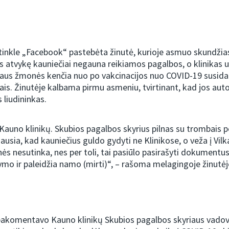
tinkle „Facebook“ pastebėta žinutė, kurioje asmuo skundžiasi
s atvykę kauniečiai negauna reikiamos pagalbos, o klinikas 
aus žmonės kenčia nuo po vakcinacijos nuo COVID-19 susidar
iais. Žinutėje kalbama pirmu asmeniu, tvirtinant, kad jos auto
s liudininkas.
 Kauno klinikų. Skubios pagalbos skyrius pilnas su trombais 
ausia, kad kauniečius guldo gydyti ne Klinikose, o veža į Vilk
s nesutinka, nes per toli, tai pasiūlo pasirašyti dokumentus
mo ir paleidžia namo (mirti)“, – rašoma melagingoje žinutėj
 pakomentavo Kauno klinikų Skubios pagalbos skyriaus vadov