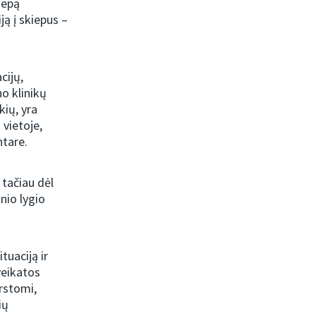
iepą
ą į skiepus –
cijų,
no klinikų
ių, yra
 vietoje,
tare.
 tačiau dėl
nio lygio
tuaciją ir
veikatos
irstomi,
ių