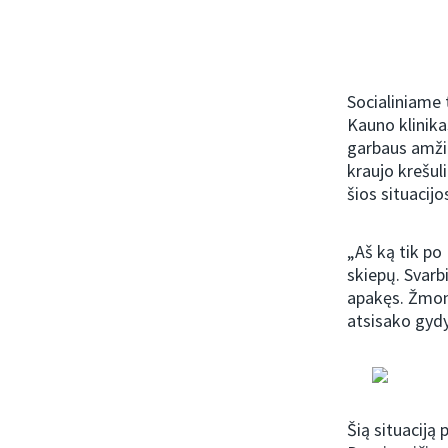
Socialiniame 
Kauno klinika
garbaus amži
kraujo krešul
šios situacijo
„Aš ką tik po
skiepų. Svarbi
apakęs. Žmonė
atsisako gydy
Šią situaciją