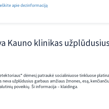
eškite apie dezinformaciją
va Kauno klinikas užplūdusiu
etektoriaus“ dėmesį patraukė socialiniuose tinkluose platin
as neva užplūdusius garbaus amžiaus žmones, esą, kenčianči
lutinių poveikių. Ši informacija – klaidinga.