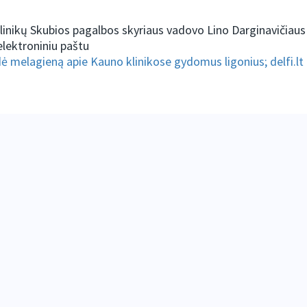
linikų Skubios pagalbos skyriaus vadovo Lino Darginavičiau
elektroniniu paštu
ė melagieną apie Kauno klinikose gydomus ligonius; delfi.lt