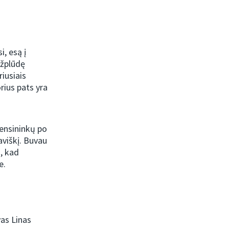
, esą į
užplūdę
iusiais
rius pats yra
pensininkų po
aviškį. Buvau
, kad
e.
as Linas