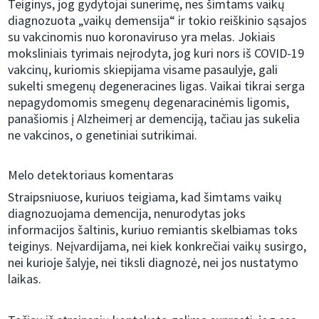
Teiginys, jog gydytojai sunerimę, nes šimtams vaikų
diagnozuota „vaikų demensija“ ir tokio reiškinio sąsajos
su vakcinomis nuo koronaviruso yra melas. Jokiais
moksliniais tyrimais neįrodyta, jog kuri nors iš COVID-19
vakcinų, kuriomis skiepijama visame pasaulyje, gali
sukelti smegenų degeneracines ligas. Vaikai tikrai serga
nepagydomomis smegenų degenaracinėmis ligomis,
panašiomis į Alzheimerį ar demenciją, tačiau jas sukelia
ne vakcinos, o genetiniai sutrikimai.
Melo detektoriaus komentaras
Straipsniuose, kuriuos teigiama, kad šimtams vaikų
diagnozuojama demencija, nenurodytas joks
informacijos šaltinis, kuriuo remiantis skelbiamas toks
teiginys. Neįvardijama, nei kiek konkrečiai vaikų susirgo,
nei kurioje šalyje, nei tiksli diagnozė, nei jos nustatymo
laikas.