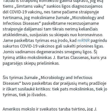
Tačiau iš straipsnių konteksto galima suprasti, jog esą
tiems „šimtams vaikų“ sunkios ligos diagnozuojamos
dėl COVID-19 vakcinų, nes tame pačiame straipsnyje
tvirtinama, jog moksliniame žurnale „Microbiology and
Infectious Diseases“ paskelbtame recenzuojamame
straipsnyje dalijamasi tam tikrais nerimą keliančiais
atskleidimais, susijusiais su skiepais nuo koronaviruso.
Jame paskelbtas tyrimas esą įrodo, kad
mRNR
pagrindu
sukurtos COVID-19 vakcinos gali sukelti prionines ligas.
Jomis vadinamos degeneracinės smegenų ligos. Šį
tyrimą atliko mokslininkas J. Bartas Classenas, kuris yra
pagarsėjęs skiepų priešininkas.
Šis tyrimas žurnale „Microbiology and Infectious
Diseases“ buvo paskelbtas dar praėjusių metų pradžioje
ir iškart susilaukė kritikos: tiek pats mokslininkas, tiek jo
tyrimas, tiek jo išvados.
Amerikos mokslo ir sveikatos taryba tvirtino, jog J.