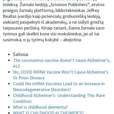
indeksą. Žurnalo leidėją „Scivision Publishers“, atviros
prieigos žurnalų platformą, bibliotekininkas Jeffrey
Beallas įvardijo kaip potencialų grobuonišką leidėją,
siekiantį pasipelnyti iš akademikų, o ne siūlyti griežtą
tarpusavio peržiūrą. Kitaip tariant, šiame žurnale savo
tyrimus gali skelbti kone visi mokslininkai, jei už tai
susimoka, o jų tyrimų kokybė – abejotina.
Šaltiniai
The coronavirus vaccine doesn’t cause Alzheimer’s,
ALS
No, COVID MRNA Vaccine Won’t Cause Alzheimer’s
Or Prion Disease
Could the mRNA Vaccines Lead to an Increase in
Neurodegenerative Disorders?
Childhood Alzheimer’s: Understanding This Rare
Condition
What is childhood dementia?
WHAT IS CHILDHOOD ALZHEIMER’S?