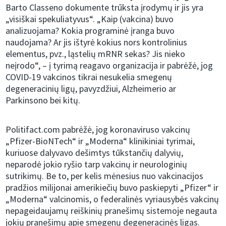
Barto Classeno dokumente trūksta įrodymų ir jis yra
„visiškai spekuliatyvus“. „Kaip (vakcina) buvo
analizuojama? Kokia programinė įranga buvo
naudojama? Ar jis ištyrė kokius nors kontrolinius
elementus, pvz., ląstelių mRNR sekas? Jis nieko
neįrodo“, – į tyrimą reagavo organizacija ir pabrėžė, jog
COVID-19 vakcinos tikrai nesukelia smegenų
degeneracinių ligų, pavyzdžiui, Alzheimerio ar
Parkinsono bei kitų.
Politifact.com pabrėžė, jog koronaviruso vakcinų
„Pfizer-BioNTech“ ir „Moderna“ klinikiniai tyrimai,
kuriuose dalyvavo dešimtys tūkstančių dalyvių,
neparodė jokio ryšio tarp vakcinų ir neurologinių
sutrikimų. Be to, per kelis mėnesius nuo vakcinacijos
pradžios milijonai amerikiečių buvo paskiepyti „Pfizer“ ir
„Moderna“ valcinomis, o federalinės vyriausybės vakcinų
nepageidaujamų reiškinių pranešimų sistemoje negauta
jokių pranešimų apie smegenų degeneracinės ligas.