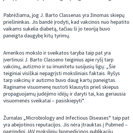
Pabrėžiama, jog J. Barto Classenas yra žinomas skiepų
priešininkas. Jis bandė įrodyti, kad vakcinos nuo hepatito
vaikams sukelia diabetą, tačiau ši jo teoriją buvo
paneigta daugybę kitų tyrimų.
Amerikos mokslo ir sveikatos taryba taip pat yra
įvertinusi J. Barto Classeno teiginius apie ryšį tarp
vakcinų, autizmo ir su imunitetu susijusių ligų: „Šie
teiginiai visiškai nepagrįsti moksliniais faktais. Ryšys
tarp vakcinų ir autizmo buvo daug kartų paneigtas.
Raginame visuomenę nustoti klausytis prieš skiepus
propaguojamų judėjimo idėjų ir daryti tai, kas geriausia
visuomenės sveikatai – pasiskiepyti“.
Žurnalas „Microbiology and Infectious Diseases“ taip pat
yra abejotinos reputacijos. Jis nėra įtrauktas į Pubmed –
pagrindinį JAV mokslinių biomedicinos publikacijų