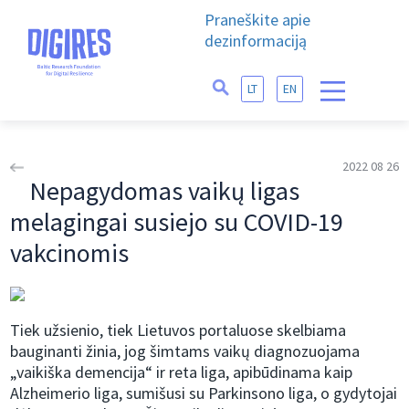
Praneškite apie
dezinformaciją
LT
EN
2022 08 26
Nepagydomas vaikų ligas
melagingai susiejo su COVID-19
vakcinomis
Tiek užsienio, tiek Lietuvos portaluose skelbiama
bauginanti žinia, jog šimtams vaikų diagnozuojama
„vaikiška demencija“ ir reta liga, apibūdinama kaip
Alzheimerio liga, sumišusi su Parkinsono liga, o gydytojai