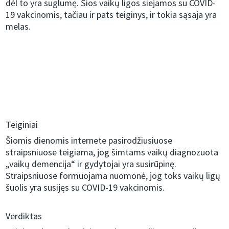
dėl to yra suglumę. Šios vaikų ligos siejamos su COVID-
19 vakcinomis, tačiau ir pats teiginys, ir tokia sąsaja yra
melas.
Teiginiai
Šiomis dienomis internete pasirodžiusiuose
straipsniuose teigiama, jog šimtams vaikų diagnozuota
„vaikų demencija“ ir gydytojai yra susirūpinę.
Straipsniuose formuojama nuomonė, jog toks vaikų ligų
šuolis yra susijęs su COVID-19 vakcinomis.
Verdiktas