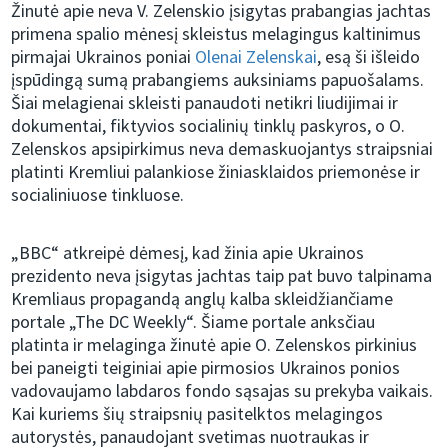
Žinutė apie neva V. Zelenskio įsigytas prabangias jachtas
primena spalio mėnesį skleistus melagingus kaltinimus
pirmajai Ukrainos poniai
Olenai Zelenskai
, esą ši išleido
įspūdingą sumą prabangiems auksiniams papuošalams.
Šiai melagienai skleisti panaudoti netikri liudijimai ir
dokumentai, fiktyvios socialinių tinklų paskyros, o O.
Zelenskos apsipirkimus neva demaskuojantys straipsniai
platinti Kremliui palankiose žiniasklaidos priemonėse ir
socialiniuose tinkluose.
„BBC“ atkreipė dėmesį, kad žinia apie Ukrainos
prezidento neva įsigytas jachtas taip pat buvo talpinama
Kremliaus propagandą anglų kalba skleidžiančiame
portale „The DC Weekly“. Šiame portale anksčiau
platinta ir melaginga žinutė apie O. Zelenskos pirkinius
bei paneigti teiginiai apie pirmosios Ukrainos ponios
vadovaujamo labdaros fondo sąsajas su prekyba vaikais.
Kai kuriems šių straipsnių pasitelktos melagingos
autorystės, panaudojant svetimas nuotraukas ir