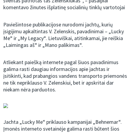
šventas patriotas tas Zelenskiukas“, – pašaipiai
komentavo žinutes išplatinę socialinių tinklų vartotojai
Paviešintose publikacijose nurodomi jachtų, kurių
įsigijimu apkaltintas V. Zelenskis, pavadinimai – „Lucky
Me“ ir „My Legacy“. Lietuviškai, atitinkamai, jie reiškia
„Laimingas aš“ ir „Mano palikimas“.
Atliekant paiešką internete pagal šiuos pavadinimus
galima rasti daugiau informacijos apie jachtas ir
įsitikinti, kad prabangios vandens transporto priemonės
ne tik nepriklauso V. Zelenskiui, bet ir apskritai dar
niekam nėra parduotos.
Jachta „Lucky Me“ priklauso kampanijai „Behnemar“.
Įmonės interneto svetainėje galima rasti būtent šios