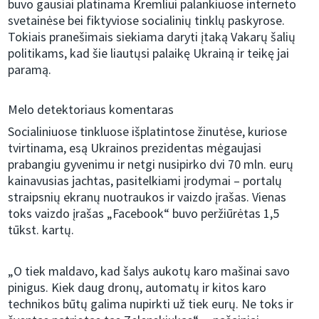
buvo gausiai platinama Kremliui palankiuose interneto
svetainėse bei fiktyviose socialinių tinklų paskyrose.
Tokiais pranešimais siekiama daryti įtaką Vakarų šalių
politikams, kad šie liautųsi palaikę Ukrainą ir teikę jai
paramą.
Melo detektoriaus komentaras
Socialiniuose tinkluose išplatintose žinutėse, kuriose
tvirtinama, esą Ukrainos prezidentas mėgaujasi
prabangiu gyvenimu ir netgi nusipirko dvi 70 mln. eurų
kainavusias jachtas, pasitelkiami įrodymai – portalų
straipsnių ekranų nuotraukos ir vaizdo įrašas. Vienas
toks vaizdo įrašas „Facebook“ buvo peržiūrėtas 1,5
tūkst. kartų.
„O tiek maldavo, kad šalys aukotų karo mašinai savo
pinigus. Kiek daug dronų, automatų ir kitos karo
technikos būtų galima nupirkti už tiek eurų. Ne toks ir