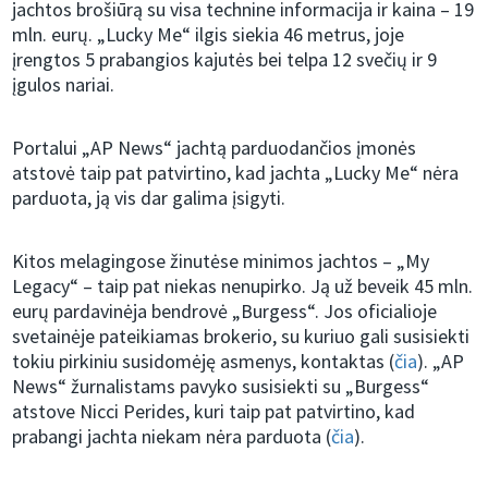
jachtos brošiūrą su visa technine informacija ir kaina – 19
mln. eurų. „Lucky Me“ ilgis siekia 46 metrus, joje
įrengtos 5 prabangios kajutės bei telpa 12 svečių ir 9
įgulos nariai.
Portalui „AP News“ jachtą parduodančios įmonės
atstovė taip pat patvirtino, kad jachta „Lucky Me“ nėra
parduota, ją vis dar galima įsigyti.
Kitos melagingose žinutėse minimos jachtos – „My
Legacy“ – taip pat niekas nenupirko. Ją už beveik 45 mln.
eurų pardavinėja bendrovė „Burgess“. Jos oficialioje
svetainėje pateikiamas brokerio, su kuriuo gali susisiekti
tokiu pirkiniu susidomėję asmenys, kontaktas (
čia
). „AP
News“ žurnalistams pavyko susisiekti su „Burgess“
atstove Nicci Perides, kuri taip pat patvirtino, kad
prabangi jachta niekam nėra parduota (
čia
).