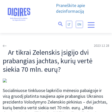
Praneškite apie
dezinformaciją
LT
EN
2023 12 28
Ar tikrai Zelenskis įsigijo dvi
prabangias jachtas, kurių vertė
siekia 70 mln. eurų?
Socialiniuose tinkluose lapkričio mėnesio pabaigoje ir
visą gruodį platinta naujiena apie prabangius Ukrainos
prezidento Volodymyro Zelenskio pirkinius – dvi jachtas,
kurių bendra vertė siekia net 70 mln. eurų. „Melo