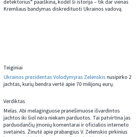
detektorius“ paaiškina, kodėl ši istorija – tik dar vienas
Kremliaus bandymas diskredituoti Ukrainos vadovą.
Teiginiai
Ukrainos prezidentas
Volodymyras Zelenskis
nusipirko 2
jachtas, kurių bendra vertė apie 70 milijonų eurų.
Verdiktas
Melas. Abi melaginguose pranešimuose išvardintos
jachtos iki šiol nėra niekam parduotos. Tai patvirtina jas
parduodančių įmonių komentarai ir oficialios interneto
svetainės. Žinutė apie prabangius V. Zelenskio pirkinius