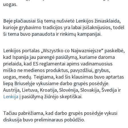
uogas.
Beje plačiausiai šią temą nušvietė Lenkijos žiniasklaida,
kurioje grybavimo tradicijos yra labai įsišaknijusios, todėl
ši tema buvo panaudota ir rinkimų kampanijai.
Lenkijos portalas „Wszystko co Najwazniejsze“ paskelbė,
kad Ispanija jau parengė pasiūlymą, kuriame daroma
prielaida, kad ES reglamentai apims vadinamuosius
miško ne medienos produktus, pavyzdžiui, grybus,
uogas, medų. Teigiama, kad šis klausimas buvo aptartas
liepą Briuselyje vykusiame darbo grupės posėdyje.
Austrija, Lietuva, Kroatija, Slovėnija, Slovakija, Švedija ir
Lenkija
į pasiūlymą žiūrėjo skeptiškai.
Tačiau pabrėžiama, kad darbo grupės posėdyje vykusi
diskusija buvo preliminaraus pobūdžio.