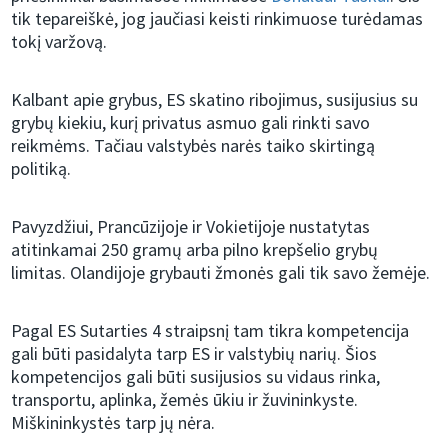
tik tepareiškė, jog jaučiasi keisti rinkimuose turėdamas
tokį varžovą.
Kalbant apie grybus, ES skatino ribojimus, susijusius su
grybų kiekiu, kurį privatus asmuo gali rinkti savo
reikmėms. Tačiau valstybės narės taiko skirtingą
politiką.
Pavyzdžiui, Prancūzijoje ir Vokietijoje nustatytas
atitinkamai 250 gramų arba pilno krepšelio grybų
limitas. Olandijoje grybauti žmonės gali tik savo žemėje.
Pagal ES Sutarties 4 straipsnį tam tikra kompetencija
gali būti pasidalyta tarp ES ir valstybių narių. Šios
kompetencijos gali būti susijusios su vidaus rinka,
transportu, aplinka, žemės ūkiu ir žuvininkyste.
Miškininkystės tarp jų nėra.