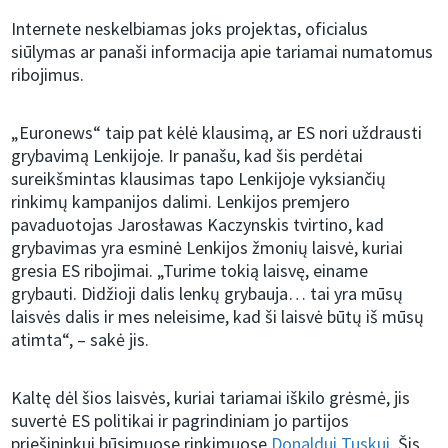
Internete neskelbiamas joks projektas, oficialus
siūlymas ar panaši informacija apie tariamai numatomus
ribojimus.
„Euronews“ taip pat kėlė klausimą, ar ES nori uždrausti
grybavimą Lenkijoje. Ir panašu, kad šis perdėtai
sureikšmintas klausimas tapo Lenkijoje vyksiančių
rinkimų kampanijos dalimi. Lenkijos premjero
pavaduotojas Jarosławas Kaczynskis tvirtino, kad
grybavimas yra esminė Lenkijos žmonių laisvė, kuriai
gresia ES ribojimai. „Turime tokią laisvę, einame
grybauti. Didžioji dalis lenkų grybauja… tai yra mūsų
laisvės dalis ir mes neleisime, kad ši laisvė būtų iš mūsų
atimta“, – sakė jis.
Kaltę dėl šios laisvės, kuriai tariamai iškilo grėsmė, jis
suvertė ES politikai ir pagrindiniam jo partijos
priešininkui būsimuose rinkimuose
Donaldui Tuskui
. Šis