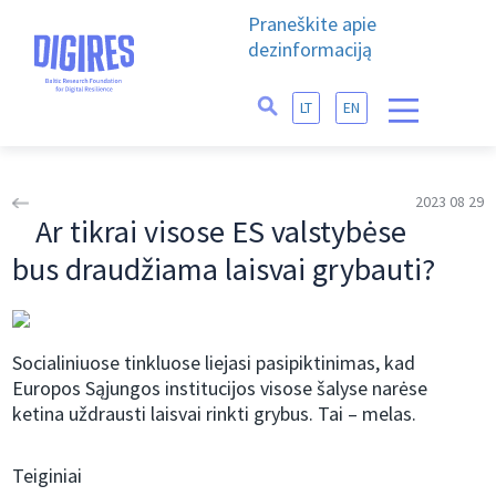
Praneškite apie
dezinformaciją
LT
EN
2023 08 29
Ar tikrai visose ES valstybėse
bus draudžiama laisvai grybauti?
Socialiniuose tinkluose liejasi pasipiktinimas, kad
Europos Sąjungos institucijos visose šalyse narėse
ketina uždrausti laisvai rinkti grybus. Tai – melas.
Teiginiai