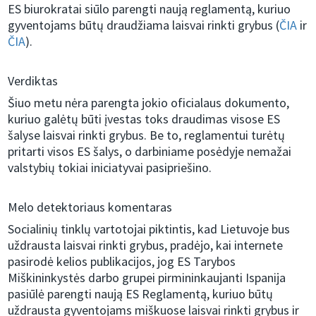
ES biurokratai siūlo parengti naują reglamentą, kuriuo
gyventojams būtų draudžiama laisvai rinkti grybus (
ČIA
ir
ČIA
).
Verdiktas
Šiuo metu nėra parengta jokio oficialaus dokumento,
kuriuo galėtų būti įvestas toks draudimas visose ES
šalyse laisvai rinkti grybus. Be to, reglamentui turėtų
pritarti visos ES šalys, o darbiniame posėdyje nemažai
valstybių tokiai iniciatyvai pasipriešino.
Melo detektoriaus komentaras
Socialinių tinklų vartotojai piktintis, kad Lietuvoje bus
uždrausta laisvai rinkti grybus, pradėjo, kai internete
pasirodė kelios publikacijos, jog ES Tarybos
Miškininkystės darbo grupei pirmininkaujanti Ispanija
pasiūlė parengti naują ES Reglamentą, kuriuo būtų
uždrausta gyventojams miškuose laisvai rinkti grybus ir