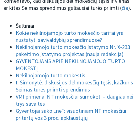
komentavo, kad diskusijos dėl mokesčių tęsis ir vienas
ar kitas Seimas sprendimus galiausiai turės priimti (
čia
).
Šaltiniai
Kokie nekilnojamojo turto mokesčio tarifai yra
nustatyti savivaldybių sprendimuose?
Nekilnojamojo turto mokesčio įstatymo Nr. X-233
pakeitimo įstatymo projektas (nauja redakcija)
GYVENTOJAMS APIE NEKILNOJAMOJO TURTO
MOKESTĮ
Nekilnojamojo turto mokestis
I. Šimonytė: diskusijos dėl mokesčių tęsis, kažkuris
Seimas turės priimti sprendimus
VMI primena: NT mokesčiui sumokėti – daugiau nei
trys savaitės
Gyventojai sako „ne“: visuotiniam NT mokesčiui
pritartų vos 3 proc. apklaustųjų