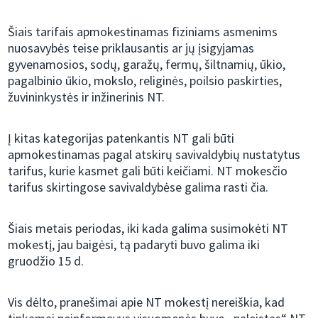
Šiais tarifais apmokestinamas fiziniams asmenims
nuosavybės teise priklausantis ar jų įsigyjamas
gyvenamosios, sodų, garažų, fermų, šiltnamių, ūkio,
pagalbinio ūkio, mokslo, religinės, poilsio paskirties,
žuvininkystės ir inžinerinis NT.
Į kitas kategorijas patenkantis NT gali būti
apmokestinamas pagal atskirų savivaldybių nustatytus
tarifus, kurie kasmet gali būti keičiami. NT mokesčio
tarifus skirtingose savivaldybėse galima rasti čia.
Šiais metais periodas, iki kada galima susimokėti NT
mokestį, jau baigėsi, tą padaryti buvo galima iki
gruodžio 15 d.
Vis dėlto, pranešimai apie NT mokestį nereiškia, kad