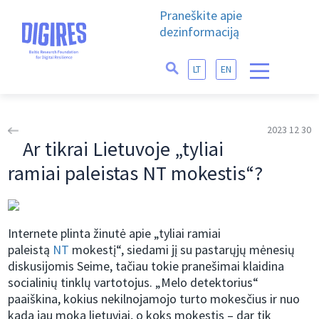
Praneškite apie
dezinformaciją
LT
EN
2023 12 30
Ar tikrai Lietuvoje „tyliai
ramiai paleistas NT mokestis“?
Internete plinta žinutė apie „tyliai ramiai
paleistą
NT
mokestį“, siedami jį su pastarųjų mėnesių
diskusijomis Seime, tačiau tokie pranešimai klaidina
socialinių tinklų vartotojus. „Melo detektorius“
paaiškina, kokius nekilnojamojo turto mokesčius ir nuo
kada jau moka lietuviai, o koks mokestis – dar tik