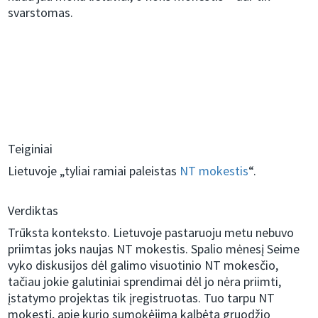
svarstomas.
Teiginiai
Lietuvoje „tyliai ramiai paleistas
NT mokestis
“.
Verdiktas
Trūksta konteksto. Lietuvoje pastaruoju metu nebuvo
priimtas joks naujas NT mokestis. Spalio mėnesį Seime
vyko diskusijos dėl galimo visuotinio NT mokesčio,
tačiau jokie galutiniai sprendimai dėl jo nėra priimti,
įstatymo projektas tik įregistruotas. Tuo tarpu NT
mokestį, apie kurio sumokėjimą kalbėta gruodžio