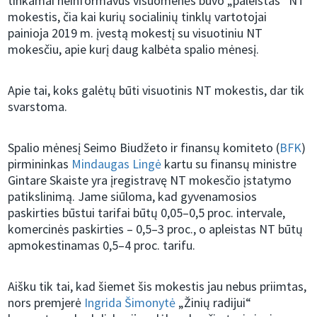
tinkamai neinformavus visuomenės buvo „paleistas“ NT
mokestis, čia kai kurių socialinių tinklų vartotojai
painioja 2019 m. įvestą mokestį su visuotiniu NT
mokesčiu, apie kurį daug kalbėta spalio mėnesį.
Apie tai, koks galėtų būti visuotinis NT mokestis, dar tik
svarstoma.
Spalio mėnesį Seimo Biudžeto ir finansų komiteto (
BFK
)
pirmininkas
Mindaugas Lingė
kartu su finansų ministre
Gintare Skaiste yra įregistravę NT mokesčio įstatymo
patikslinimą. Jame siūloma, kad gyvenamosios
paskirties būstui tarifai būtų 0,05–0,5 proc. intervale,
komercinės paskirties – 0,5–3 proc., o apleistas NT būtų
apmokestinamas 0,5–4 proc. tarifu.
Aišku tik tai, kad šiemet šis mokestis jau nebus priimtas,
nors premjerė
Ingrida Šimonytė
„Žinių radijui“