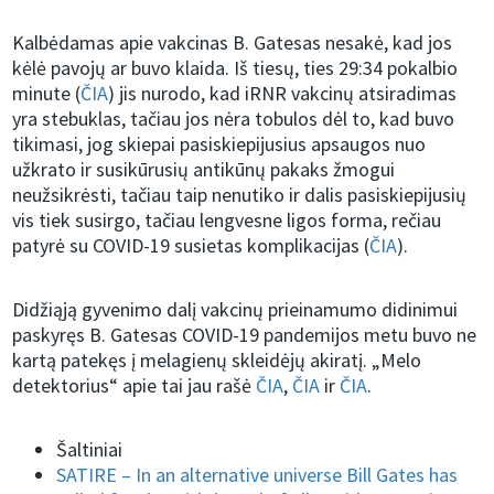
Kalbėdamas apie vakcinas B. Gatesas nesakė, kad jos
kėlė pavojų ar buvo klaida. Iš tiesų, ties 29:34 pokalbio
minute (
ČIA
) jis nurodo, kad iRNR vakcinų atsiradimas
yra stebuklas, tačiau jos nėra tobulos dėl to, kad buvo
tikimasi, jog skiepai pasiskiepijusius apsaugos nuo
užkrato ir susikūrusių antikūnų pakaks žmogui
neužsikrėsti, tačiau taip nenutiko ir dalis pasiskiepijusių
vis tiek susirgo, tačiau lengvesne ligos forma, rečiau
patyrė su COVID-19 susietas komplikacijas (
ČIA
).
Didžiąją gyvenimo dalį vakcinų prieinamumo didinimui
paskyręs B. Gatesas COVID-19 pandemijos metu buvo ne
kartą patekęs į melagienų skleidėjų akiratį. „Melo
detektorius“ apie tai jau rašė
ČIA
,
ČIA
ir
ČIA
.
Šaltiniai
SATIRE – In an alternative universe Bill Gates has