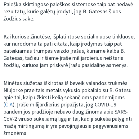
Paieška skirtingose paieškos sistemose taip pat nedavė
rezultatų, kurie galėtų įrodyti, jog B. Gatesas šiuos
žodžius sakė.
Kai kuriose žinutėse, išplatintose socialiniuose tinkluose,
kur nurodoma ta pati citata, kaip įrodymas taip pat
pateikiamas trumpas vaizdo įrašas, kuriame kalba B.
Gatesas, tačiau ir šiame įraše milijardierius neištaria
žodžių, kuriuos jam priskyrė įrašu pasidalinę asmenys.
Minėtas siužetas iškirptas iš beveik valandos trukmės
Niujorke praeitais metais vykusio pokalbio su B. Gatesu
apie tai, kaip užkirsti kelią sekančioms pandemijoms
(
ČIA
). Įraše milijardierius pripažįsta, jog COVID-19
pandemijos pradžioje nebuvo daug žinoma apie SARS-
CoV-2 viruso sukeliamą ligą ir tai, kad ji sukelia palyginti
mažą mirtingumą ir yra pavojingiausia pagyvenusiems
žmonėms.