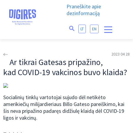
Praneškite apie
dezinformaciją
LT
EN
2023 04 28
Ar tikrai Gatesas pripažino,
kad COVID-19 vakcinos buvo klaida?
Socialinių tinklų vartotojai sujudo dėl netikėto
amerikiečių milijardieriaus Billo Gateso pareiškimo, kai
šis neva pripažino padaręs didžiulę klaidą dėl COVID-19
ligos ir vakcinų.