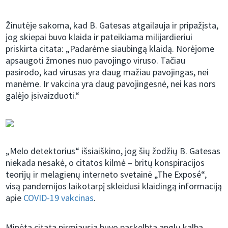
Žinutėje sakoma, kad B. Gatesas atgailauja ir pripažįsta,
jog skiepai buvo klaida ir pateikiama milijardieriui
priskirta citata: „Padarėme siaubingą klaidą. Norėjome
apsaugoti žmones nuo pavojingo viruso. Tačiau
pasirodo, kad virusas yra daug mažiau pavojingas, nei
manėme. Ir vakcina yra daug pavojingesnė, nei kas nors
galėjo įsivaizduoti.“
„Melo detektorius“ išsiaiškino, jog šių žodžių B. Gatesas
niekada nesakė, o citatos kilmė – britų konspiracijos
teorijų ir melagienų interneto svetainė „The Exposé“,
visą pandemijos laikotarpį skleidusi klaidingą informaciją
apie
COVID-19 vakcinas
.
Minėta citata pirmiausia buvo paskelbta anglų kalba.