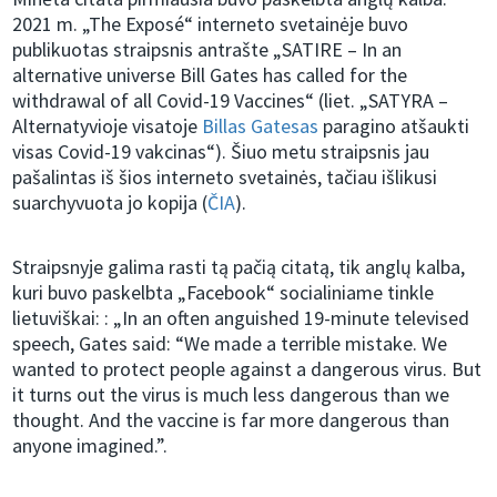
2021 m. „The Exposé“ interneto svetainėje buvo
publikuotas straipsnis antrašte „SATIRE – In an
alternative universe Bill Gates has called for the
withdrawal of all Covid-19 Vaccines“ (liet. „SATYRA –
Alternatyvioje visatoje
Billas Gatesas
paragino atšaukti
visas Covid-19 vakcinas“). Šiuo metu straipsnis jau
pašalintas iš šios interneto svetainės, tačiau išlikusi
suarchyvuota jo kopija (
ČIA
).
Straipsnyje galima rasti tą pačią citatą, tik anglų kalba,
kuri buvo paskelbta „Facebook“ socialiniame tinkle
lietuviškai: : „In an often anguished 19-minute televised
speech, Gates said: “We made a terrible mistake. We
wanted to protect people against a dangerous virus. But
it turns out the virus is much less dangerous than we
thought. And the vaccine is far more dangerous than
anyone imagined.”.