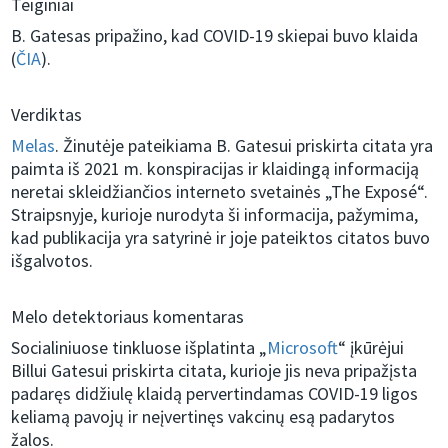
Teiginiai
B. Gatesas pripažino, kad COVID-19 skiepai buvo klaida
(
ČIA
).
Verdiktas
Melas
. Žinutėje pateikiama B. Gatesui priskirta citata yra
paimta iš 2021 m. konspiracijas ir klaidingą informaciją
neretai skleidžiančios interneto svetainės „The Exposé“.
Straipsnyje, kurioje nurodyta ši informacija, pažymima,
kad publikacija yra satyrinė ir joje pateiktos citatos buvo
išgalvotos.
Melo detektoriaus komentaras
Socialiniuose tinkluose išplatinta „
Microsoft
“ įkūrėjui
Billui Gatesui priskirta citata, kurioje jis neva pripažįsta
padaręs didžiulę klaidą pervertindamas COVID-19 ligos
keliamą pavojų ir neįvertinęs vakcinų esą padarytos
žalos.