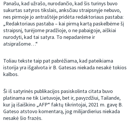
Panašu, kad užrašo, nurodančio, kad šis turinys buvo
sukurtas satyros tikslais, anksčiau straipsnyje nebuvo,
nes pirmoje jo antraštėje pridėta redaktoriaus pastaba:
„Redaktoriaus pastaba – kai pirmą kartą paskelbėme šį
straipsnį, turėjome pradžioje, o ne pabaigoje, aiškiai
nurodyti, kad tai satyra. To nepadarėme ir
atsiprašome…“
Toliau tekste taip pat pabrėžiama, kad pateikiama
istorija yra išgalvota ir B. Gatesas niekada nesakė tokios
kalbos.
Ši iš satyrinės publikacijos pasiskolinta citata buvo
platinama ne tik Lietuvoje, bet ir, pavyzdžiui, Tailande,
kur ją išaiškino „AFP“ faktų tikrintojai, 2021 m. gavę B.
Gateso atstovo komentarą, jog milijardierius niekada
nesakė šio frazės.