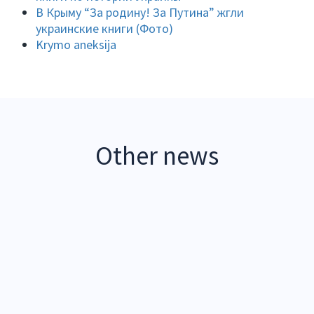
В Крыму “За родину! За Путина” жгли
украинские книги (Фото)
Krymo aneksija
Other news