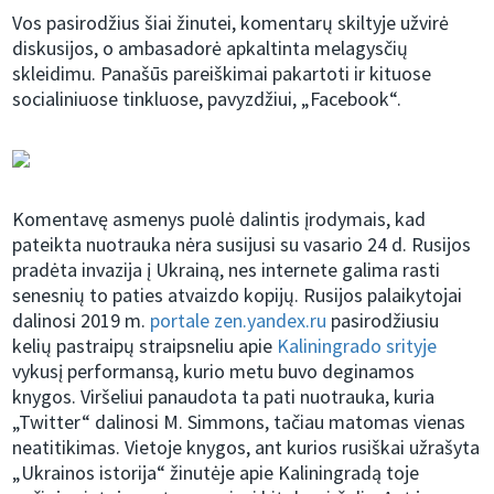
Vos pasirodžius šiai žinutei, komentarų skiltyje užvirė
diskusijos, o ambasadorė apkaltinta melagysčių
skleidimu. Panašūs pareiškimai pakartoti ir kituose
socialiniuose tinkluose, pavyzdžiui, „Facebook“.
Komentavę asmenys puolė dalintis įrodymais, kad
pateikta nuotrauka nėra susijusi su vasario 24 d. Rusijos
pradėta invazija į Ukrainą, nes internete galima rasti
senesnių to paties atvaizdo kopijų. Rusijos palaikytojai
dalinosi 2019 m.
portale zen.yandex.ru
pasirodžiusiu
kelių pastraipų straipsneliu apie
Kaliningrado srityje
vykusį performansą, kurio metu buvo deginamos
knygos. Viršeliui panaudota ta pati nuotrauka, kuria
„Twitter“ dalinosi M. Simmons, tačiau matomas vienas
neatitikimas. Vietoje knygos, ant kurios rusiškai užrašyta
„Ukrainos istorija“ žinutėje apie Kaliningradą toje