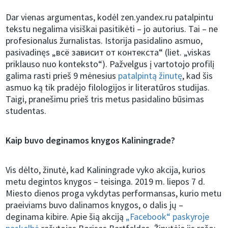
Dar vienas argumentas, kodėl zen.yandex.ru patalpintu
tekstu negalima visiškai pasitikėti – jo autorius. Tai – ne
profesionalus žurnalistas. Istorija pasidalino asmuo,
pasivadinęs „всё зависит от контекста“ (liet. „viskas
priklauso nuo konteksto“). Pažvelgus į vartotojo profilį
galima rasti prieš 9 mėnesius
patalpintą žinutę
, kad šis
asmuo ką tik pradėjo filologijos ir literatūros studijas.
Taigi, pranešimu prieš tris metus pasidalino būsimas
studentas.
Kaip buvo deginamos knygos Kaliningrade?
Vis dėlto, žinutė, kad Kaliningrade vyko akcija, kurios
metu degintos knygos – teisinga. 2019 m. liepos 7 d.
Miesto dienos proga vykdytas performansas, kurio metu
praeiviams buvo dalinamos knygos, o dalis jų –
deginama kibire. Apie šią akciją
„Facebook“ paskyroje