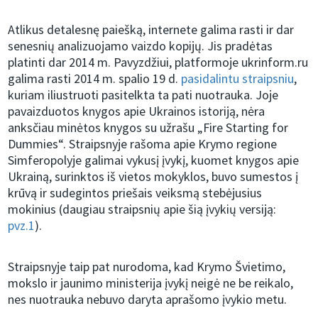
Atlikus detalesnę paiešką, internete galima rasti ir dar
senesnių analizuojamo vaizdo kopijų. Jis pradėtas
platinti dar 2014 m. Pavyzdžiui, platformoje ukrinform.ru
galima rasti 2014 m. spalio 19 d.
pasidalintu straipsniu
,
kuriam iliustruoti pasitelkta ta pati nuotrauka. Joje
pavaizduotos knygos apie Ukrainos istoriją, nėra
anksčiau minėtos knygos su užrašu „Fire Starting for
Dummies“. Straipsnyje rašoma apie Krymo regione
Simferopolyje galimai vykusį įvykį, kuomet knygos apie
Ukrainą, surinktos iš vietos mokyklos, buvo sumestos į
krūvą ir sudegintos priešais veiksmą stebėjusius
mokinius (daugiau straipsnių apie šią įvykių versiją:
pvz.1
).
Straipsnyje taip pat nurodoma, kad Krymo Švietimo,
mokslo ir jaunimo ministerija įvykį neigė ne be reikalo,
nes nuotrauka nebuvo daryta aprašomo įvykio metu.