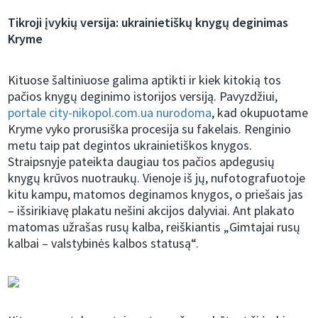
Tikroji įvykių versija: ukrainietiškų knygų deginimas
Kryme
Kituose šaltiniuose galima aptikti ir kiek kitokią tos
pačios knygų deginimo istorijos versiją. Pavyzdžiui,
portale city-nikopol.com.ua nurodoma
, kad okupuotame
Kryme vyko prorusiška procesija su fakelais. Renginio
metu taip pat degintos ukrainietiškos knygos.
Straipsnyje pateikta daugiau tos pačios apdegusių
knygų krūvos nuotraukų. Vienoje iš jų, nufotografuotoje
kitu kampu, matomos deginamos knygos, o priešais jas
– išsirikiavę plakatu nešini akcijos dalyviai. Ant plakato
matomas užrašas rusų kalba, reiškiantis „Gimtajai rusų
kalbai – valstybinės kalbos statusą“.