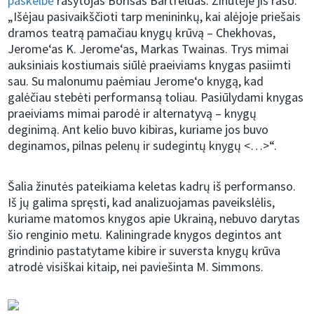
paskelbė
rašytojas Borisas Bartfeldas. Žinutėje jis rašo:
„Išėjau pasivaikščioti tarp menininkų, kai alėjoje priešais
dramos teatrą pamačiau knygų krūvą – Chekhovas,
Jerome‘as K. Jerome‘as, Markas Twainas. Trys mimai
auksiniais kostiumais siūlė praeiviams knygas pasiimti
sau. Su malonumu paėmiau Jerome‘o knygą, kad
galėčiau stebėti performansą toliau. Pasiūlydami knygas
praeiviams mimai parodė ir alternatyvą – knygų
deginimą. Ant kelio buvo kibiras, kuriame jos buvo
deginamos, pilnas pelenų ir sudegintų knygų <…>“.
Šalia žinutės pateikiama keletas kadrų iš performanso.
Iš jų galima spręsti, kad analizuojamas paveikslėlis,
kuriame matomos knygos apie Ukrainą, nebuvo darytas
šio renginio metu. Kaliningrade knygos degintos ant
grindinio pastatytame kibire ir suversta knygų krūva
atrodė visiškai kitaip, nei paviešinta M. Simmons.