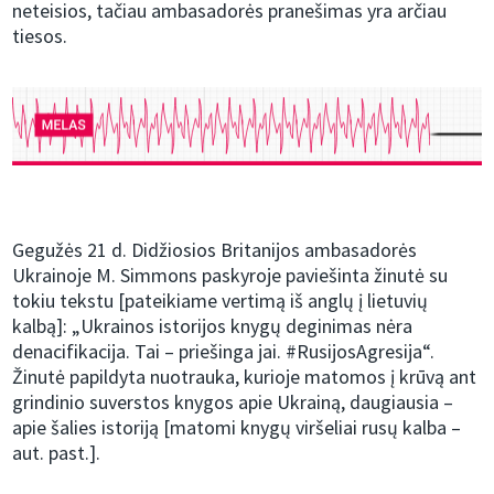
neteisios, tačiau ambasadorės pranešimas yra arčiau
tiesos.
Gegužės 21 d. Didžiosios Britanijos ambasadorės
Ukrainoje M. Simmons paskyroje paviešinta žinutė su
tokiu tekstu [pateikiame vertimą iš anglų į lietuvių
kalbą]: „Ukrainos istorijos knygų deginimas nėra
denacifikacija. Tai – priešinga jai. #RusijosAgresija“.
Žinutė papildyta nuotrauka, kurioje matomos į krūvą ant
grindinio suverstos knygos apie Ukrainą, daugiausia –
apie šalies istoriją [matomi knygų viršeliai rusų kalba –
aut. past.].