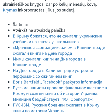
ukrainietiškos knygos. Dar po kelių mėnesių, kovą,
Krymas
inkorporuotas į Rusijos sudėtį.
Šaltiniai
Atvirkštinė atvaizdų paieška
В Крыму божатся, что не сжигали украинские
учебники на глазах у школьников
«Мрачные ассоциации»: зачем в Калининграде
сжигали книги на День города
Мимы сжигали книги на Дне города в
Калининграде
На Дне города в Калининграде устроили
перфоманс со сжиганием книг
Boris Bartfeld „Facebook“ paskyros informacija
Русские нацисты провели факельное шествие в
Крыму и сожгли книги об истории Украины.
Милиция бездействует. ФОТОрепортаж
РУСИЗМ. Русские боевики сжигают в Крыму
книги по истории Украины