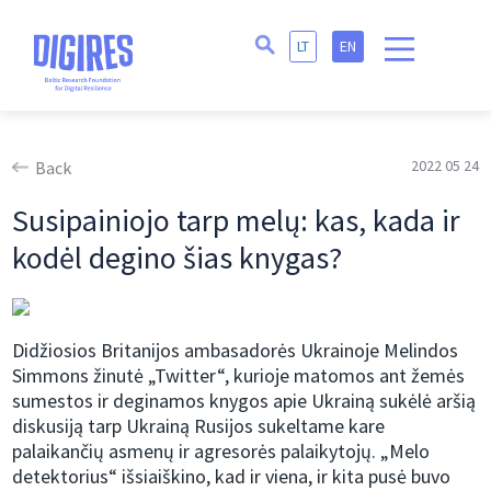
LT
EN
2022 05 24
Back
Susipainiojo tarp melų: kas, kada ir
kodėl degino šias knygas?
Didžiosios Britanijos ambasadorės Ukrainoje Melindos
Simmons žinutė „Twitter“, kurioje matomos ant žemės
sumestos ir deginamos knygos apie Ukrainą sukėlė aršią
diskusiją tarp Ukrainą Rusijos sukeltame kare
palaikančių asmenų ir agresorės palaikytojų. „Melo
detektorius“ išsiaiškino, kad ir viena, ir kita pusė buvo