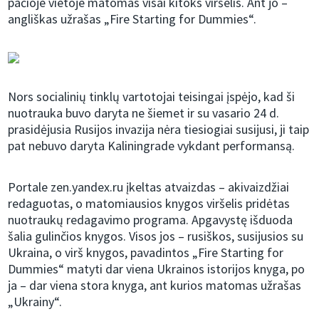
pačioje vietoje matomas visai kitoks viršelis. Ant jo –
angliškas užrašas „Fire Starting for Dummies“.
Nors socialinių tinklų vartotojai teisingai įspėjo, kad ši
nuotrauka buvo daryta ne šiemet ir su vasario 24 d.
prasidėjusia Rusijos invazija nėra tiesiogiai susijusi, ji taip
pat nebuvo daryta Kaliningrade vykdant performansą.
Portale zen.yandex.ru įkeltas atvaizdas – akivaizdžiai
redaguotas, o matomiausios knygos viršelis pridėtas
nuotraukų redagavimo programa. Apgavystę išduoda
šalia gulinčios knygos. Visos jos – rusiškos, susijusios su
Ukraina, o virš knygos, pavadintos „Fire Starting for
Dummies“ matyti dar viena Ukrainos istorijos knyga, po
ja – dar viena stora knyga, ant kurios matomas užrašas
„Ukrainy“.