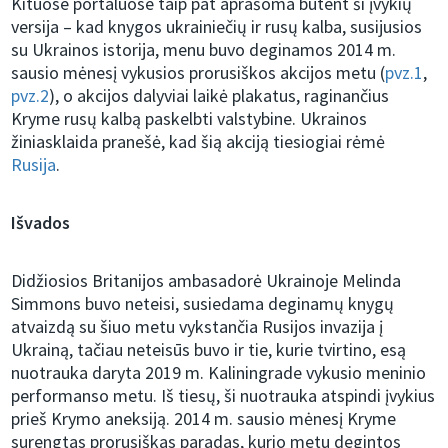
Kituose portaluose taip pat aprašoma būtent ši įvykių
versija – kad knygos ukrainiečių ir rusų kalba, susijusios
su Ukrainos istorija, menu buvo deginamos 2014 m.
sausio mėnesį vykusios prorusiškos akcijos metu (
pvz.1
,
pvz.2
), o akcijos dalyviai laikė plakatus, raginančius
Kryme rusų kalbą paskelbti valstybine. Ukrainos
žiniasklaida pranešė, kad šią akciją tiesiogiai rėmė
Rusija
.
Išvados
Didžiosios Britanijos ambasadorė Ukrainoje Melinda
Simmons buvo neteisi, susiedama deginamų knygų
atvaizdą su šiuo metu vykstančia Rusijos invazija į
Ukrainą, tačiau neteisūs buvo ir tie, kurie tvirtino, esą
nuotrauka daryta 2019 m. Kaliningrade vykusio meninio
performanso metu. Iš tiesų, ši nuotrauka atspindi įvykius
prieš Krymo aneksiją. 2014 m. sausio mėnesį Kryme
surengtas prorusiškas paradas, kurio metu degintos