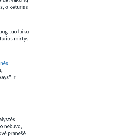
s, o keturias
aug tuo laiku
turios mirtys
inės
a,
ways“ ir
alystės
io nebuvo,
rovė pranešė