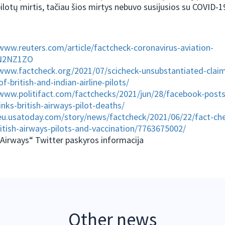
pilotų mirtis, tačiau šios mirtys nebuvo susijusios su COVID-
/www.reuters.com/article/factcheck-coronavirus-aviation-
N2NZ1ZO
/www.factcheck.org/2021/07/scicheck-unsubstantiated-claim
f-british-and-indian-airline-pilots/
/www.politifact.com/factchecks/2021/jun/28/facebook-post
links-british-airways-pilot-deaths/
/eu.usatoday.com/story/news/factcheck/2021/06/22/fact-che
ritish-airways-pilots-and-vaccination/7763675002/
 Airways“ Twitter paskyros informacija
Other news