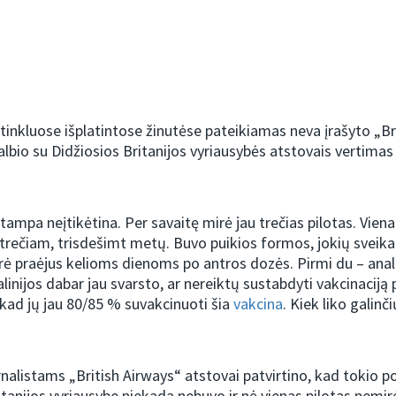
 tinkluose išplatintose žinutėse pateikiamas neva įrašyto „Br
lbio su Didžiosios Britanijos vyriausybės atstovais vertimas į
a tampa neįtikėtina. Per savaitę mirė jau trečias pilotas. Vie
 trečiam, trisdešimt metų. Buvo puikios formos, jokių sveik
ė praėjus kelioms dienoms po antros dozės. Pirmi du – anal
alinijos dabar jau svarsto, ar nereiktų sustabdyti vakcinaciją
kad jų jau 80/85 % suvakcinuoti šia
vakcina
. Kiek liko galinči
nalistams „British Airways“ atstovai patvirtino, kad tokio p
itanijos vyriausybe niekada nebuvo ir nė vienas pilotas nemir