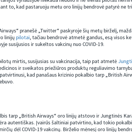
sant to, kad pastaruoju metu oro linijų bendrovė patyrė ne tri
 Airways“ pranešė „Twitter“ paskyroje šių metų birželį, mažd
o linijų
pilotai
, tačiau bendrovė atmetė gandus, esą visos ke
yje susijusios ir sukeltos vakcinų nuo COVID-19.
ilotų mirtis, susijusias su vakcinacija, taip pat atmetė
Jungt
dicinos ir sveikatos priežiūros produktų reguliavimo tarnyb
patvirtinusi, kad panašaus krizinio pokalbio tarp „British Air
nebuvo.
lbis tarp „British Airways“ oro linijų atstovo ir Jungtinės Kar
ėra autentiškas. Įvairūs šaltiniai patvirtino, kad tokio pokalb
ų mirčių dėl COVID-19 vakcinų. Birželio mėnesį oro linijų bend