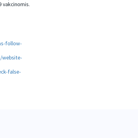
19 vakcinomis.
s-follow-
s/website-
ck-false-