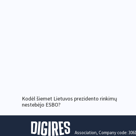
Kodėl šiemet Lietuvos prezidento rinkimų
nestebėjo ESBO?
Association, Company code: 306