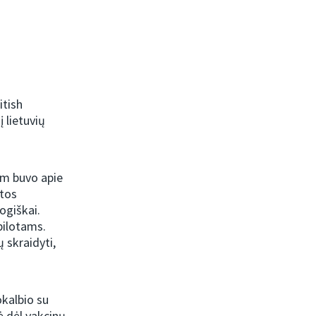
itish
 lietuvių
nam buvo apie
atos
ogiškai.
 pilotams.
ų skraidyti,
okalbio su
ė dėl vakcinų