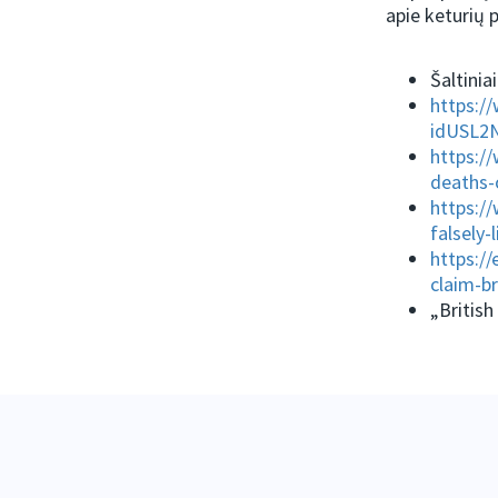
apie keturių 
Šaltiniai
https:/
idUSL2
https:/
deaths-o
https:/
falsely-
https:/
claim-b
„British