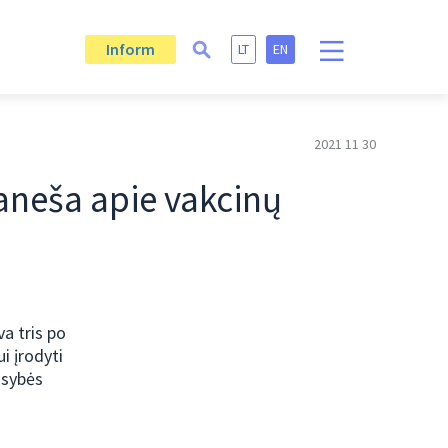
Inform
LT
EN
2021 11 30
raneša apie vakcinų
va tris po
i įrodyti
usybės