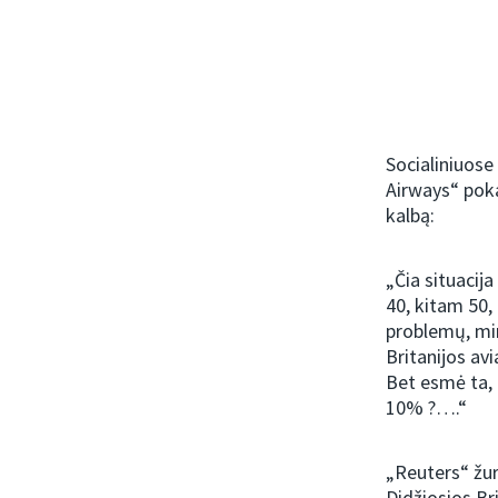
Socialiniuose
Airways“ poka
kalbą:
„Čia situacij
40, kitam 50,
problemų, mir
Britanijos avi
Bet esmė ta, 
10% ?….“
„Reuters“ žur
Didžiosios Br