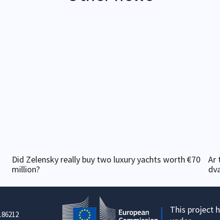
Did Zelensky really buy two luxury yachts worth €70
Ar 
million?
dv
This project 
186212