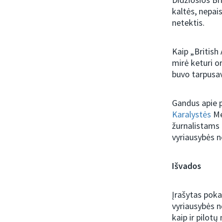
kaltės, nepai
netektis.
Kaip „British
mirė keturi or
buvo tarpusav
Gandus apie p
Karalystės
Me
žurnalistams 
vyriausybės 
Išvados
Įrašytas poka
vyriausybės n
kaip ir pilot