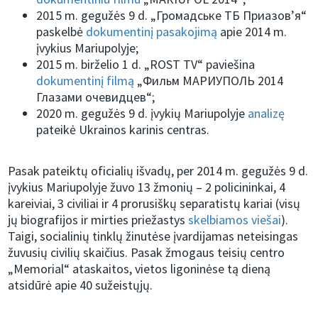
2015 m. gegužės 9 d. „Громадське ТБ Приазов’я“
paskelbė
dokumentinį pasakojimą
apie 2014 m.
įvykius Mariupolyje;
2015 m. birželio 1 d. „ROST TV“ paviešina
dokumentinį filmą
„Фильм МАРИУПОЛЬ 2014
Глазами очевидцев“;
2020 m. gegužės 9 d. įvykių Mariupolyje
analizę
pateikė Ukrainos karinis centras.
Pasak pateiktų oficialių išvadų, per 2014 m. gegužės 9 d.
įvykius Mariupolyje žuvo 13 žmonių – 2 policininkai, 4
kareiviai, 3 civiliai ir 4 prorusiškų separatistų kariai (visų
jų biografijos ir mirties priežastys
skelbiamos viešai
).
Taigi, socialinių tinklų žinutėse įvardijamas neteisingas
žuvusių civilių skaičius. Pasak žmogaus teisių centro
„Memorial“ ataskaitos, vietos ligoninėse tą dieną
atsidūrė apie 40 sužeistųjų.