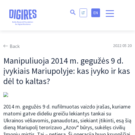
LT
EN
2022 05 20
Back
Manipuliuoja 2014 m. gegužės 9 d.
įvykiais Mariupolyje: kas įvyko ir kas
dėl to kaltas?
2014 m. gegužės 9 d. nufilmuotas vaizdo įrašas, kuriame
matomi gatve dideliu greičiu lekiantys tankai su
Ukrainos vėliavomis, panaudotas, siekiant įtikinti, esą šią
dieną Mariupolį terorizavo „Azov“ būrys, sukėlęs civilių
žmonių mirtis. Tai – netiesa. Ši operacija buvo kruopščiai