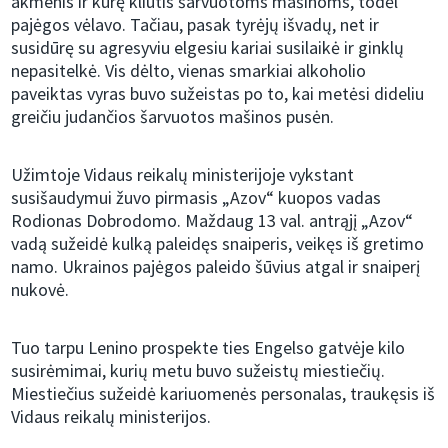
akmenis ir kūrę kliūtis šarvuotoms mašinoms, todėl
pajėgos vėlavo. Tačiau, pasak tyrėjų išvadų, net ir
susidūrę su agresyviu elgesiu kariai susilaikė ir ginklų
nepasitelkė. Vis dėlto, vienas smarkiai alkoholio
paveiktas vyras buvo sužeistas po to, kai metėsi dideliu
greičiu judančios šarvuotos mašinos pusėn.
Užimtoje Vidaus reikalų ministerijoje vykstant
susišaudymui žuvo pirmasis „Azov“ kuopos vadas
Rodionas Dobrodomo. Maždaug 13 val. antrąjį „Azov“
vadą sužeidė kulką paleidęs snaiperis, veikęs iš gretimo
namo. Ukrainos pajėgos paleido šūvius atgal ir snaiperį
nukovė.
Tuo tarpu Lenino prospekte ties Engelso gatvėje kilo
susirėmimai, kurių metu buvo sužeistų miestiečių.
Miestiečius sužeidė kariuomenės personalas, traukęsis iš
Vidaus reikalų ministerijos.