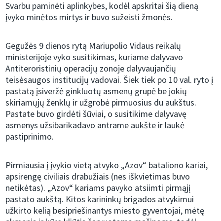
Svarbu paminėti aplinkybes, kodėl apskritai šią dieną
įvyko minėtos mirtys ir buvo sužeisti žmonės.
Gegužės 9 dienos rytą Mariupolio Vidaus reikalų
ministerijoje vyko susitikimas, kuriame dalyvavo
Antiteroristinių operacijų zonoje dalyvaujančių
teisėsaugos institucijų vadovai. Šiek tiek po 10 val. ryto į
pastatą įsiveržė ginkluotų asmenų grupė be jokių
skiriamųjų ženklų ir užgrobė pirmuosius du aukštus.
Pastate buvo girdėti šūviai, o susitikime dalyvavę
asmenys užsibarikadavo antrame aukšte ir laukė
pastiprinimo.
Pirmiausia į įvykio vietą atvyko „Azov“ bataliono kariai,
apsirengę civiliais drabužiais (nes iškvietimas buvo
netikėtas). „Azov“ kariams pavyko atsiimti pirmąjį
pastato aukštą. Kitos karininkų brigados atvykimui
užkirto kelią besipriešinantys miesto gyventojai, mėtę