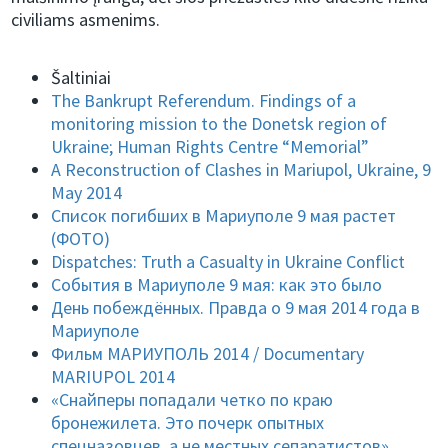
civiliams asmenims.
Šaltiniai
The Bankrupt Referendum. Findings of a
monitoring mission to the Donetsk region of
Ukraine; Human Rights Centre “Memorial”
A Reconstruction of Clashes in Mariupol, Ukraine, 9
May 2014
Список погибших в Мариуполе 9 мая растет
(ФОТО)
Dispatches: Truth a Casualty in Ukraine Conflict
События в Мариуполе 9 мая: как это было
День побеждённых. Правда о 9 мая 2014 года в
Мариуполе
Фильм МАРИУПОЛЬ 2014 / Documentary
MARIUPOL 2014
«Снайперы попадали четко по краю
бронежилета. Это почерк опытных
спецназовцев, а не местных сепаратистов»