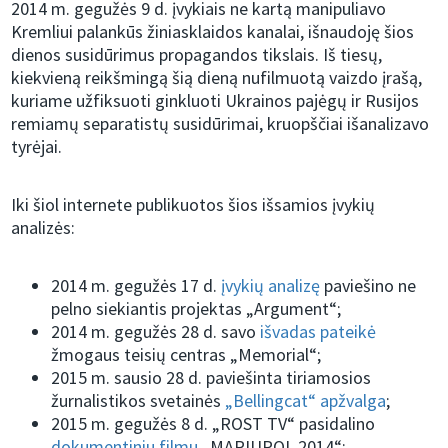
2014 m. gegužės 9 d. įvykiais ne kartą manipuliavo
Kremliui palankūs žiniasklaidos kanalai, išnaudoję šios
dienos susidūrimus propagandos tikslais. Iš tiesų,
kiekvieną reikšmingą šią dieną nufilmuotą vaizdo įrašą,
kuriame užfiksuoti ginkluoti Ukrainos pajėgų ir Rusijos
remiamų separatistų susidūrimai, kruopščiai išanalizavo
tyrėjai.
Iki šiol internete publikuotos šios išsamios įvykių
analizės:
2014 m. gegužės 17 d.
įvykių analizę
paviešino ne
pelno siekiantis projektas „Argument“;
2014 m. gegužės 28 d. savo
išvadas pateikė
žmogaus teisių centras „Memorial“;
2015 m. sausio 28 d. paviešinta tiriamosios
žurnalistikos svetainės
„Bellingcat“ apžvalga
;
2015 m. gegužės 8 d. „ROST TV“ pasidalino
dokumentiniu filmu
„MARIUPOL 2014“;