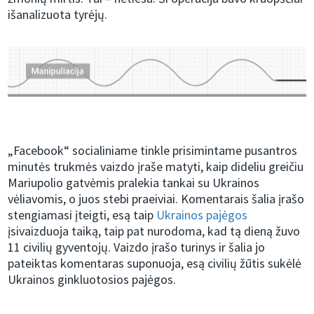
išanalizuota tyrėjų.
„Facebook“ socialiniame tinkle prisimintame pusantros
minutės trukmės vaizdo įraše matyti, kaip dideliu greičiu
Mariupolio gatvėmis pralekia tankai su Ukrainos
vėliavomis, o juos stebi praeiviai. Komentarais šalia įrašo
stengiamasi įteigti, esą taip
Ukrainos pajėgos
įsivaizduoja taiką, taip pat nurodoma, kad tą dieną žuvo
11 civilių gyventojų. Vaizdo įrašo turinys ir šalia jo
pateiktas komentaras suponuoja, esą civilių žūtis sukėlė
Ukrainos ginkluotosios pajėgos.