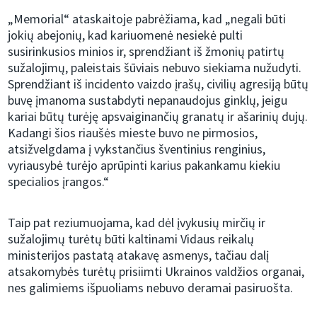
„Memorial“ ataskaitoje pabrėžiama, kad „negali būti
jokių abejonių, kad kariuomenė nesiekė pulti
susirinkusios minios ir, sprendžiant iš žmonių patirtų
sužalojimų, paleistais šūviais nebuvo siekiama nužudyti.
Sprendžiant iš incidento vaizdo įrašų, civilių agresiją būtų
buvę įmanoma sustabdyti nepanaudojus ginklų, jeigu
kariai būtų turėję apsvaiginančių granatų ir ašarinių dujų.
Kadangi šios riaušės mieste buvo ne pirmosios,
atsižvelgdama į vykstančius šventinius renginius,
vyriausybė turėjo aprūpinti karius pakankamu kiekiu
specialios įrangos.“
Taip pat reziumuojama, kad dėl įvykusių mirčių ir
sužalojimų turėtų būti kaltinami Vidaus reikalų
ministerijos pastatą atakavę asmenys, tačiau dalį
atsakomybės turėtų prisiimti Ukrainos valdžios organai,
nes galimiems išpuoliams nebuvo deramai pasiruošta.