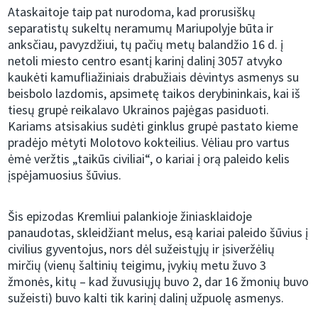
Ataskaitoje taip pat nurodoma, kad prorusiškų
separatistų sukeltų neramumų Mariupolyje būta ir
anksčiau, pavyzdžiui, tų pačių metų balandžio 16 d. į
netoli miesto centro esantį karinį dalinį 3057 atvyko
kaukėti kamufliažiniais drabužiais dėvintys asmenys su
beisbolo lazdomis, apsimetę taikos derybininkais, kai iš
tiesų grupė reikalavo Ukrainos pajėgas pasiduoti.
Kariams atsisakius sudėti ginklus grupė pastato kieme
pradėjo mėtyti Molotovo kokteilius. Vėliau pro vartus
ėmė veržtis „taikūs civiliai“, o kariai į orą paleido kelis
įspėjamuosius šūvius.
Šis epizodas Kremliui palankioje žiniasklaidoje
panaudotas, skleidžiant melus, esą kariai paleido šūvius į
civilius gyventojus, nors dėl sužeistųjų ir įsiveržėlių
mirčių (vienų šaltinių teigimu, įvykių metu žuvo 3
žmonės, kitų – kad žuvusiųjų buvo 2, dar 16 žmonių buvo
sužeisti) buvo kalti tik karinį dalinį užpuolę asmenys.