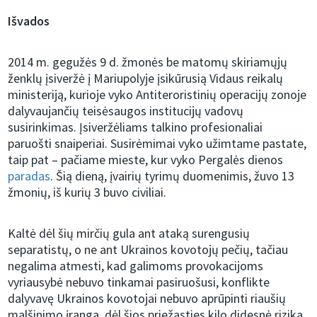
Išvados
2014 m. gegužės 9 d. žmonės be matomų skiriamųjų
ženklų įsiveržė į Mariupolyje įsikūrusią Vidaus reikalų
ministeriją, kurioje vyko Antiteroristinių operacijų zonoje
dalyvaujančių teisėsaugos institucijų vadovų
susirinkimas. Įsiveržėliams talkino profesionaliai
paruošti snaiperiai. Susirėmimai vyko užimtame pastate,
taip pat – pačiame mieste, kur vyko Pergalės dienos
paradas
. Šią dieną, įvairių tyrimų duomenimis, žuvo 13
žmonių, iš kurių 3 buvo civiliai.
Kaltė dėl šių mirčių gula ant ataką surengusių
separatistų, o ne ant Ukrainos kovotojų pečių, tačiau
negalima atmesti, kad galimoms provokacijoms
vyriausybė nebuvo tinkamai pasiruošusi, konflikte
dalyvavę Ukrainos kovotojai nebuvo aprūpinti riaušių
malšinimo įranga, dėl šios priežasties kilo didesnė rizika