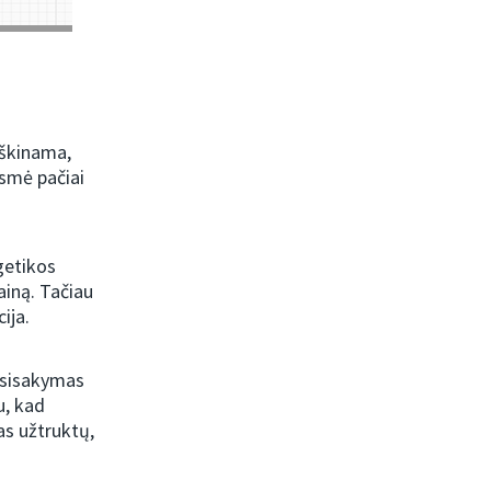
iškinama,
usmė pačiai
getikos
ainą. Tačiau
ija.
atsisakymas
u, kad
kas užtruktų,