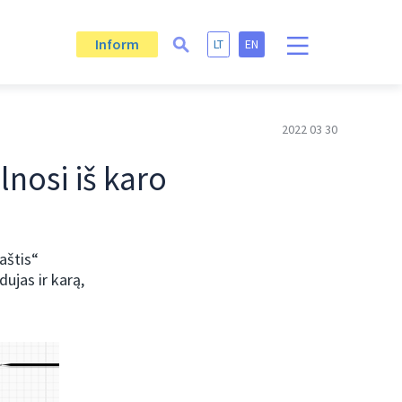
Inform
LT
EN
2022 03 30
lnosi iš karo
aštis“
ujas ir karą,