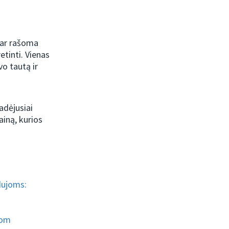
 dar rašoma
etinti. Vienas
vo tautą ir
adėjusiai
ainą, kurios
 dujoms:
com