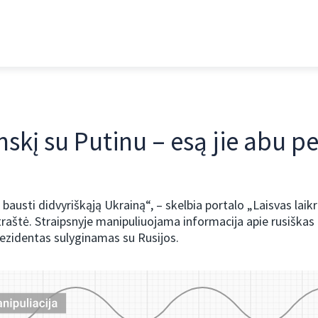
skį su Putinu – esą jie abu pe
 bausti didvyriškąją Ukrainą“, – skelbia portalo „Laisvas laikr
traštė. Straipsnyje manipuliuojama informacija apie rusiškas d
ezidentas sulyginamas su Rusijos.