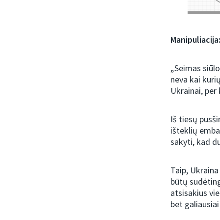
Manipuliacija
„Seimas siūlo
neva kai kuri
Ukrainai, per
Iš tiesų pusš
išteklių emba
sakyti, kad d
Taip, Ukraina
būtų sudėting
atsisakius vie
bet galiausia