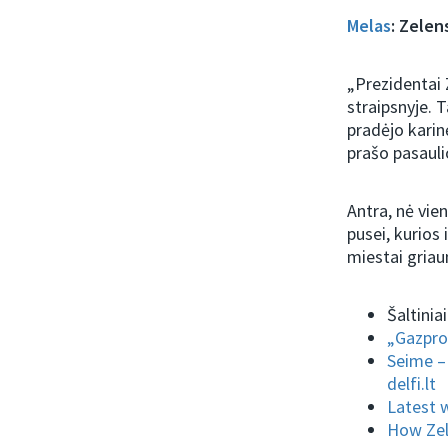
Melas
: Zelen
„Prezidentai 
straipsnyje. 
pradėjo karinę
prašo pasauli
Antra, nė vien
pusei, kurios 
miestai griau
Šaltiniai
„Gazprom
Seime – 
delfi.lt
Latest 
How Zel