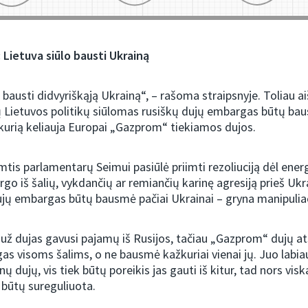
: Lietuva siūlo bausti Ukrainą
 bausti didvyriškąją Ukrainą“, – rašoma straipsnyje. Toliau a
ų Lietuvos politikų siūlomas rusiškų dujų embargas būtų ba
 kurią keliauja Europai „Gazprom“ tiekiamos dujos.
imtis parlamentarų Seimui pasiūlė priimti rezoliuciją dėl ener
rgo iš šalių, vykdančių ar remiančių karinę agresiją prieš Ukr
ujų embargas būtų bausmė pačiai Ukrainai – gryna manipuliac
 už dujas gavusi pajamų iš Rusijos, tačiau „Gazprom“ dujų 
as visoms šalims, o ne bausmė kažkuriai vienai jų. Juo labia
nų dujų, vis tiek būtų poreikis jas gauti iš kitur, tad nors vis
i būtų sureguliuota.