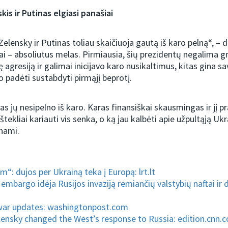
skis ir Putinas elgiasi panašiai
Zelensky ir Putinas toliau skaičiuoja gautą iš karo pelną“, –
Tai – absoliutus melas. Pirmiausia, šių prezidentų negalima gr
 agresiją ir galimai inicijavo karo nusikaltimus, kitas gina sa
o padėti sustabdyti pirmąjį beprotį.
as jų nesipelno iš karo. Karas finansiškai skausmingas ir jį pr
ištekliai kariauti vis senka, o ką jau kalbėti apie užpultąją Ukr
nami.
“: dujos per Ukrainą teka į Europą: lrt.lt
embargo idėja Rusijos invaziją remiančių valstybių naftai ir
war updates: washingtonpost.com
ensky changed the West’s response to Russia: edition.cnn.