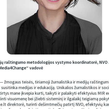
jų raštingumo metodologijos vystymo koordinatorė, NVO 
Media4Change“ vadovė
 žmogaus teisės, tiriamoji žurnalistika ir medijų raštingum
 susitinka medijas ir edukaciją. Unikalios žurnalistikos ir soc
irtys mane įkvepia kurti, taikyti ir palaikyti efektyvius MIR 
nti visuomenę bei įžiebti sisteminį ir ilgalaikį teigiamą pokyt
lt direktorė, turinti dešimtmečių patirtį NVO, efektyvių k