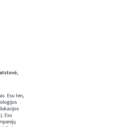
atstovė,
as. Esu ten,
iologijos
edukacijos
į. Esu
ampanijų