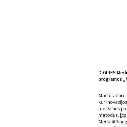
DIGIRES Medi
programos „
Mano radare —
kur inovacijos
mokslinės pat
metodus, įgali
Media4Change.