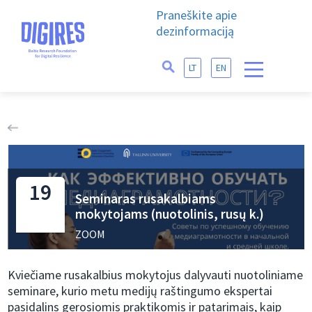
Praneškite apie
dezinformaciją
LT
EN
19
Seminaras rusakalbiams
mokytojams (nuotolinis, rusų k.)
ZOOM
Kviečiame rusakalbius mokytojus dalyvauti nuotoliniame
seminare, kurio metu medijų raštingumo ekspertai
pasidalins gerosiomis praktikomis ir patarimais, kaip