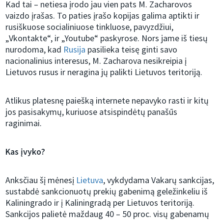
Kad tai – netiesa įrodo jau vien pats M. Zacharovos
vaizdo įrašas. To paties įrašo kopijas galima aptikti ir
rusiškuose socialiniuose tinkluose, pavyzdžiui,
„Vkontakte“, ir „Youtube“ paskyrose. Nors jame iš tiesų
nurodoma, kad
Rusija
pasilieka teisę ginti savo
nacionalinius interesus, M. Zacharova nesikreipia į
Lietuvos rusus ir neragina jų palikti Lietuvos teritoriją.
Atlikus platesnę paiešką internete nepavyko rasti ir kitų
jos pasisakymų, kuriuose atsispindėtų panašūs
raginimai.
Kas įvyko?
Anksčiau šį mėnesį
Lietuva
, vykdydama Vakarų sankcijas,
sustabdė sankcionuotų prekių gabenimą geležinkeliu iš
Kaliningrado ir į Kaliningradą per Lietuvos teritoriją.
Sankcijos palietė maždaug 40 – 50 proc. visų gabenamų