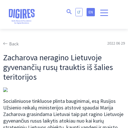
LT
EN
2022 06 29
Back
Zacharova neragino Lietuvoje
gyvenančių rusų trauktis iš šalies
teritorijos
Socialiniuose tinkluose plinta bauginimai, esą Rusijos
Užsienio reikalų ministerijos atstovė spaudai Marija
Zacharova grasindama Lietuvai taip pat ragino Lietuvoje
gyvenančius rusus laikytis atokiau nuo kai kurių
strateginių Lietuvos objektų, kaupti vandenį ir maisto