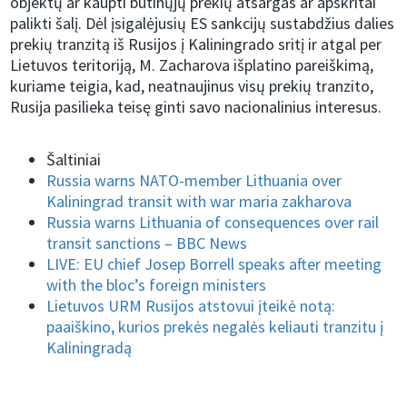
objektų ar kaupti būtinųjų prekių atsargas ar apskritai
palikti šalį. Dėl įsigalėjusių ES sankcijų sustabdžius dalies
prekių tranzitą iš Rusijos į Kaliningrado sritį ir atgal per
Lietuvos teritoriją, M. Zacharova išplatino pareiškimą,
kuriame teigia, kad, neatnaujinus visų prekių tranzito,
Rusija pasilieka teisę ginti savo nacionalinius interesus.
Šaltiniai
Russia warns NATO-member Lithuania over
Kaliningrad transit with war maria zakharova
Russia warns Lithuania of consequences over rail
transit sanctions – BBC News
LIVE: EU chief Josep Borrell speaks after meeting
with the bloc’s foreign ministers
Lietuvos URM Rusijos atstovui įteikė notą:
paaiškino, kurios prekės negalės keliauti tranzitu į
Kaliningradą