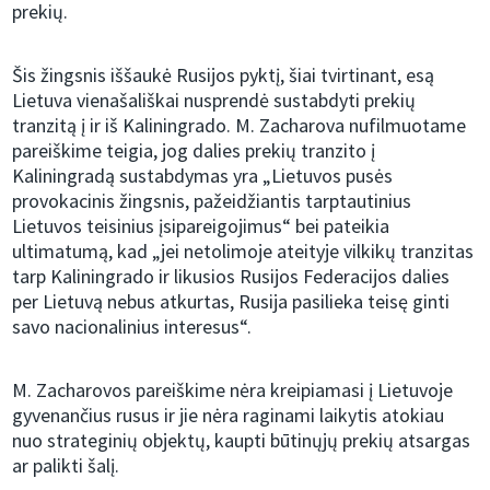
prekių.
Šis žingsnis iššaukė Rusijos pyktį, šiai tvirtinant, esą
Lietuva vienašališkai nusprendė sustabdyti prekių
tranzitą į ir iš Kaliningrado. M. Zacharova nufilmuotame
pareiškime teigia, jog dalies prekių tranzito į
Kaliningradą sustabdymas yra „Lietuvos pusės
provokacinis žingsnis, pažeidžiantis tarptautinius
Lietuvos teisinius įsipareigojimus“ bei pateikia
ultimatumą, kad „jei netolimoje ateityje vilkikų tranzitas
tarp Kaliningrado ir likusios Rusijos Federacijos dalies
per Lietuvą nebus atkurtas, Rusija pasilieka teisę ginti
savo nacionalinius interesus“.
M. Zacharovos pareiškime nėra kreipiamasi į Lietuvoje
gyvenančius rusus ir jie nėra raginami laikytis atokiau
nuo strateginių objektų, kaupti būtinųjų prekių atsargas
ar palikti šalį.