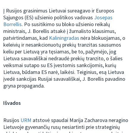
Į Rusijos grasinimus Lietuvai sureagavo ir Europos
Sąjungos (ES) užsienio politikos vadovas
Josepas
Borrellis
. Po susitikimo su bloko užsienio reikalų
ministrais, J. Borellis atsakė į žurnalisto klausimus,
patvirtindamas, kad
Kaliningradas
nėra blokuojamas, o
keleivių ir nesankcionuotų prekių tranzitas sausumos
keliu per Lietuvą yra tęsiamas, be to, pažymėjo, jog
Lietuva savavališkai nedraudė prekių tranzito, o šalies
veiksmai sutapo su ES įvestomis sankcijomis, kurių
Lietuva, būdama ES narė, laikėsi. Teiginius, esą Lietuva
įvedė sankcijas Rusijai savavališkai, J. Borellis pavadino
gryna propaganda.
Išvados
Rusijos
URM
atstovė spaudai Marija Zacharova neragino
Lietuvoje gyvenančių rusų nesiartinti prie strateginių