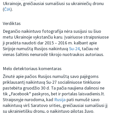
Ukrainoje, greičiausiai sumaišiusi su ukrainiečių dronu
(
ČIA
).
Verdiktas
Degančio naikintuvo fotografija nėra susijusi su šiuo
metu Ukrainoje vykstančiu karu. Įvairiuose straipsniuose
ji pradėta naudoti dar 2015 – 2016 m. kalbant apie
Sirijoje numuštą Rusijos naikintuvą
Su-24
, tačiau nė
vienas šaltinis nenurodė tikrojo nuotraukos autoriaus.
Melo detektoriaus komentaras
Žinutė apie pačios Rusijos numuštą savo pajėgoms
priklausantį naikintuvą Su-27 socialiniuose tinkluose
pastebėta gruodžio 30 d. Ta pačia naujiena dalinosi ne
tik „Facebook“ paskyros, bet ir portalas laisvadienis.lt.
Straipsnyje nurodoma, kad
Rusija
pati numušė savo
naikintuvą virš Saratovo srities, greičiausiai sumaišiusi jį
su ukrainietišku dronu, o naikintuvo pilotas žuvo.