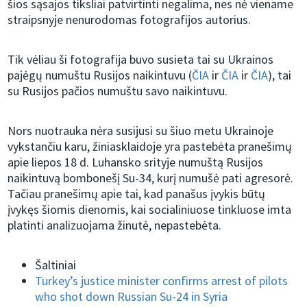
šios sąsajos tiksliai patvirtinti negalima, nes nė viename
straipsnyje nenurodomas fotografijos autorius.
Tik vėliau ši fotografija buvo susieta tai su Ukrainos
pajėgų numuštu Rusijos naikintuvu (
ČIA
ir
ČIA
ir
ČIA
), tai
su Rusijos pačios numuštu savo naikintuvu.
Nors nuotrauka nėra susijusi su šiuo metu Ukrainoje
vykstančiu karu, žiniasklaidoje yra pastebėta pranešimų
apie liepos 18 d. Luhansko srityje numuštą Rusijos
naikintuvą bombonešį Su-34, kurį numušė pati agresorė.
Tačiau pranešimų apie tai, kad panašus įvykis būtų
įvykęs šiomis dienomis, kai socialiniuose tinkluose imta
platinti analizuojama žinutė, nepastebėta.
Šaltiniai
Turkey’s justice minister confirms arrest of pilots
who shot down Russian Su-24 in Syria