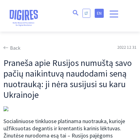
LT
EN
2022 12 31
Back
Praneša apie Rusijos numuštą savo
pačių naikintuvą naudodami seną
nuotrauką: ji nėra susijusi su karu
Ukrainoje
Socialiniuose tinkluose platinama nuotrauka, kurioje
užfiksuotas degantis ir krentantis karinis lėktuvas.
Žinutėse nurodoma esą tai – Rusijos pajėgoms