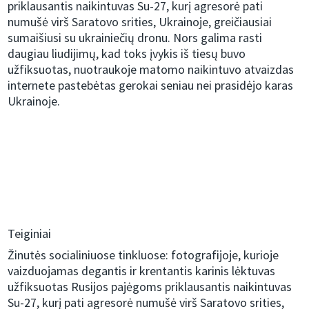
priklausantis naikintuvas Su-27, kurį agresorė pati
numušė virš Saratovo srities, Ukrainoje, greičiausiai
sumaišiusi su ukrainiečių dronu. Nors galima rasti
daugiau liudijimų, kad toks įvykis iš tiesų buvo
užfiksuotas, nuotraukoje matomo naikintuvo atvaizdas
internete pastebėtas gerokai seniau nei prasidėjo karas
Ukrainoje.
Teiginiai
Žinutės socialiniuose tinkluose: fotografijoje, kurioje
vaizduojamas degantis ir krentantis karinis lėktuvas
užfiksuotas Rusijos pajėgoms priklausantis naikintuvas
Su-27, kurį pati agresorė numušė virš Saratovo srities,