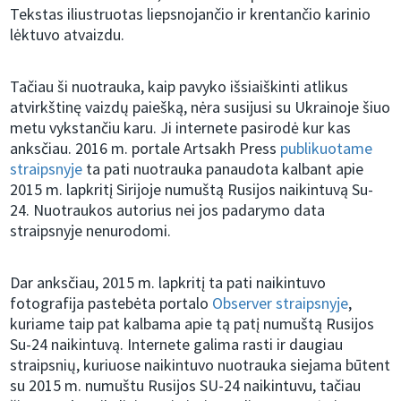
Tekstas iliustruotas liepsnojančio ir krentančio karinio
lėktuvo atvaizdu.
Tačiau ši nuotrauka, kaip pavyko išsiaiškinti atlikus
atvirkštinę vaizdų paiešką, nėra susijusi su Ukrainoje šiuo
metu vykstančiu karu. Ji internete pasirodė kur kas
anksčiau. 2016 m. portale Artsakh Press
publikuotame
straipsnyje
ta pati nuotrauka panaudota kalbant apie
2015 m. lapkritį Sirijoje numuštą Rusijos naikintuvą Su-
24. Nuotraukos autorius nei jos padarymo data
straipsnyje nenurodomi.
Dar anksčiau, 2015 m. lapkritį ta pati naikintuvo
fotografija pastebėta portalo
Observer straipsnyje
,
kuriame taip pat kalbama apie tą patį numuštą Rusijos
Su-24 naikintuvą. Internete galima rasti ir daugiau
straipsnių, kuriuose naikintuvo nuotrauka siejama būtent
su 2015 m. numuštu Rusijos SU-24 naikintuvu, tačiau