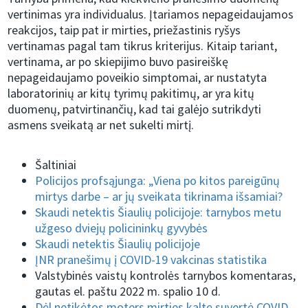
vertinimas yra individualus. Įtariamos nepageidaujamos
reakcijos, taip pat ir mirties, priežastinis ryšys
vertinamas pagal tam tikrus kriterijus. Kitaip tariant,
vertinama, ar po skiepijimo buvo pasireiškę
nepageidaujamo poveikio simptomai, ar nustatyta
laboratorinių ar kitų tyrimų pakitimų, ar yra kitų
duomenų, patvirtinančių, kad tai galėjo sutrikdyti
asmens sveikatą ar net sukelti mirtį.
Šaltiniai
Policijos profsąjunga: „Viena po kitos pareigūnų
mirtys darbe – ar jų sveikata tikrinama išsamiai?
Skaudi netektis Šiaulių policijoje: tarnybos metu
užgeso dviejų policininkų gyvybės
Skaudi netektis Šiaulių policijoje
ĮNR pranešimų į COVID-19 vakcinas statistika
Valstybinės vaistų kontrolės tarnybos komentaras,
gautas el. paštu 2022 m. spalio 10 d.
Dėl netikėtos moters mirties kaltę suvertė COVID-