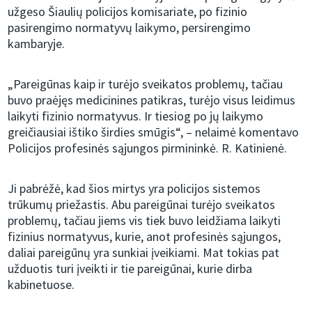
užgeso Šiaulių policijos komisariate, po fizinio
pasirengimo normatyvų laikymo, persirengimo
kambaryje.
„Pareigūnas kaip ir turėjo sveikatos problemų, tačiau
buvo praėjęs medicinines patikras, turėjo visus leidimus
laikyti fizinio normatyvus. Ir tiesiog po jų laikymo
greičiausiai ištiko širdies smūgis“, – nelaimė komentavo
Policijos profesinės sąjungos pirmininkė. R. Katinienė.
Ji pabrėžė, kad šios mirtys yra policijos sistemos
trūkumų priežastis. Abu pareigūnai turėjo sveikatos
problemų, tačiau jiems vis tiek buvo leidžiama laikyti
fizinius normatyvus, kurie, anot profesinės sąjungos,
daliai pareigūnų yra sunkiai įveikiami. Mat tokias pat
užduotis turi įveikti ir tie pareigūnai, kurie dirba
kabinetuose.