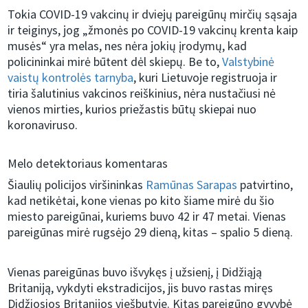
Tokia COVID-19 vakcinų ir dviejų pareigūnų mirčių sąsaja
ir teiginys, jog „žmonės po COVID-19 vakcinų krenta kaip
musės“ yra melas, nes nėra jokių įrodymų, kad
policininkai mirė būtent dėl skiepų. Be to,
Valstybinė
vaistų kontrolės tarnyba
, kuri Lietuvoje registruoja ir
tiria šalutinius vakcinos reiškinius, nėra nustačiusi nė
vienos mirties, kurios priežastis būtų skiepai nuo
koronaviruso.
Melo detektoriaus komentaras
Šiaulių policijos viršininkas
Ramūnas Sarapas
patvirtino,
kad netikėtai, kone vienas po kito šiame mirė du šio
miesto pareigūnai, kuriems buvo 42 ir 47 metai. Vienas
pareigūnas mirė rugsėjo 29 dieną, kitas – spalio 5 dieną.
Vienas pareigūnas buvo išvykęs į užsienį, į Didžiąją
Britaniją, vykdyti ekstradicijos, jis buvo rastas miręs
Didžiosios Britanijos viešbutyje. Kitas pareigūno gyvybė