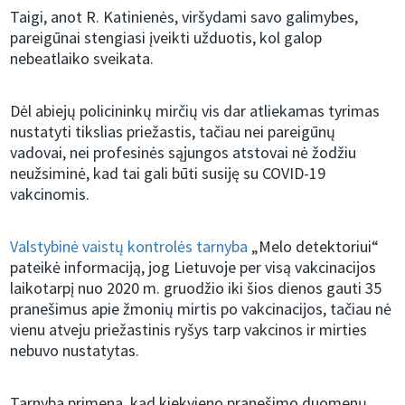
Taigi, anot R. Katinienės, viršydami savo galimybes,
pareigūnai stengiasi įveikti užduotis, kol galop
nebeatlaiko sveikata.
Dėl abiejų policininkų mirčių vis dar atliekamas tyrimas
nustatyti tikslias priežastis, tačiau nei pareigūnų
vadovai, nei profesinės sąjungos atstovai nė žodžiu
neužsiminė, kad tai gali būti susiję su COVID-19
vakcinomis.
Valstybinė vaistų kontrolės tarnyba
„Melo detektoriui“
pateikė informaciją, jog Lietuvoje per visą vakcinacijos
laikotarpį nuo 2020 m. gruodžio iki šios dienos gauti 35
pranešimus apie žmonių mirtis po vakcinacijos, tačiau nė
vienu atveju priežastinis ryšys tarp vakcinos ir mirties
nebuvo nustatytas.
Tarnyba primena, kad kiekvieno pranešimo duomenų