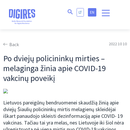
LT
EN
2022 10 10
Back
Po dviejų policininkų mirties –
melaginga žinia apie COVID-19
vakcinų poveikį
Lietuvos pareigūnų bendruomenei skaudžią žinią apie
dviejų Šiaulių policininkų mirtis melagienų skleidėjai
iškart panaudojo skleisti dezinformaciją apie COVID- 19
vakcinas. Tačiau tai yra melas, nes Lietuvoje iki šiol nėra
užregistruota nė viena mirtis nuo COVID-19 vakcinos.