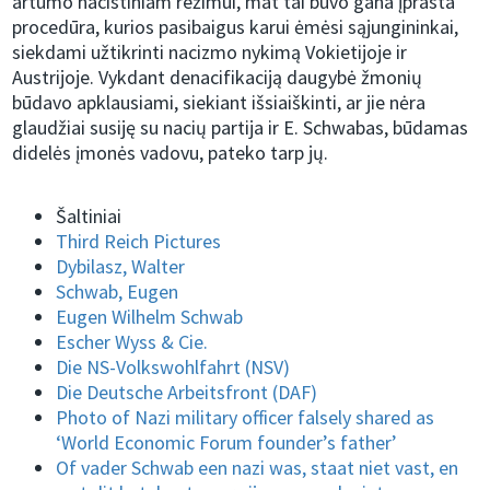
artumo nacistiniam režimui, mat tai buvo gana įprasta
procedūra, kurios pasibaigus karui ėmėsi sąjungininkai,
siekdami užtikrinti nacizmo nykimą Vokietijoje ir
Austrijoje. Vykdant denacifikaciją daugybė žmonių
būdavo apklausiami, siekiant išsiaiškinti, ar jie nėra
glaudžiai susiję su nacių partija ir E. Schwabas, būdamas
didelės įmonės vadovu, pateko tarp jų.
Šaltiniai
Third Reich Pictures
Dybilasz, Walter
Schwab, Eugen
Eugen Wilhelm Schwab
Escher Wyss & Cie.
Die NS-Volkswohlfahrt (NSV)
Die Deutsche Arbeitsfront (DAF)
Photo of Nazi military officer falsely shared as
‘World Economic Forum founder’s father’
Of vader Schwab een nazi was, staat niet vast, en