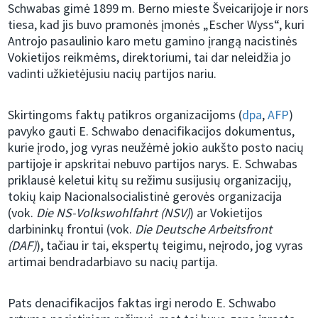
Schwabas gimė 1899 m. Berno mieste Šveicarijoje ir nors
tiesa, kad jis buvo pramonės įmonės „Escher Wyss“, kuri
Antrojo pasaulinio karo metu gamino įrangą nacistinės
Vokietijos reikmėms, direktoriumi, tai dar neleidžia jo
vadinti užkietėjusiu nacių partijos nariu.
Skirtingoms faktų patikros organizacijoms (
dpa
,
AFP
)
pavyko gauti E. Schwabo denacifikacijos dokumentus,
kurie įrodo, jog vyras neužėmė jokio aukšto posto nacių
partijoje ir apskritai nebuvo partijos narys. E. Schwabas
priklausė keletui kitų su režimu susijusių organizacijų,
tokių kaip Nacionalsocialistinė gerovės organizacija
(vok.
Die NS-Volkswohlfahrt (NSV)
) ar Vokietijos
darbininkų frontui (vok.
Die Deutsche Arbeitsfront
(DAF)
), tačiau ir tai, ekspertų teigimu, neįrodo, jog vyras
artimai bendradarbiavo su nacių partija.
Pats denacifikacijos faktas irgi nerodo E. Schwabo