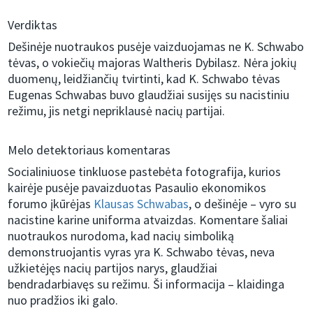
Verdiktas
Dešinėje nuotraukos pusėje vaizduojamas ne K. Schwabo
tėvas, o vokiečių majoras Waltheris Dybilasz. Nėra jokių
duomenų, leidžiančių tvirtinti, kad K. Schwabo tėvas
Eugenas Schwabas buvo glaudžiai susijęs su nacistiniu
režimu, jis netgi nepriklausė nacių partijai.
Melo detektoriaus komentaras
Socialiniuose tinkluose pastebėta fotografija, kurios
kairėje pusėje pavaizduotas Pasaulio ekonomikos
forumo įkūrėjas
Klausas Schwabas
, o dešinėje – vyro su
nacistine karine uniforma atvaizdas. Komentare šaliai
nuotraukos nurodoma, kad nacių simboliką
demonstruojantis vyras yra K. Schwabo tėvas, neva
užkietėjęs nacių partijos narys, glaudžiai
bendradarbiavęs su režimu. Ši informacija – klaidinga
nuo pradžios iki galo.