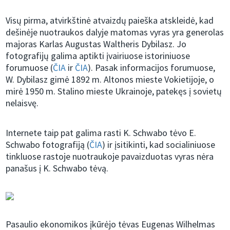
Visų pirma, atvirkštinė atvaizdų paieška atskleidė, kad
dešinėje nuotraukos dalyje matomas vyras yra generolas
majoras Karlas Augustas Waltheris Dybilasz. Jo
fotografijų galima aptikti įvairiuose istoriniuose
forumuose (
ČIA
ir
ČIA
). Pasak informacijos forumuose,
W. Dybilasz gimė 1892 m. Altonos mieste Vokietijoje, o
mirė 1950 m. Stalino mieste Ukrainoje, patekęs į sovietų
nelaisvę.
Internete taip pat galima rasti K. Schwabo tėvo E.
Schwabo fotografiją (
ČIA
) ir įsitikinti, kad socialiniuose
tinkluose rastoje nuotraukoje pavaizduotas vyras nėra
panašus į K. Schwabo tėvą.
Pasaulio ekonomikos įkūrėjo tėvas Eugenas Wilhelmas