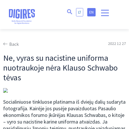
LT
EN
2022 12 27
Back
Ne, vyras su nacistine uniforma
nuotraukoje nėra Klauso Schwabo
tėvas
Socialiniuose tinkluose platinama iš dviejų dalių sudaryta
fotografija. Kairėje jos pusėje pavaizduotas Pasaulio
ekonomikos forumo įkūrėjas Klausas Schwabas, o kitoje
– vyro su nacistine karine uniforma atvaizdas. Ja
pasidalinusių žmonių teigimu, nuotraukoje vaizduojamas