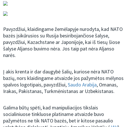
Pavyzdžiui, klaidingame žemėlapyje nurodyta, kad NATO
bazės įsikūrusios su Rusija besiribojančiose šalyse,
pavyzdžiui, Kazachstane ar Japonijoje, kai iš tiesų šiose
šalyse Aljanso buvimo nėra. Jos taip pat nėra Aljanso
narės.
Į akis krenta ir dar daugybė šalių, kuriose nėra NATO
bazių, nors klaidingame atvaizde jos pažymėtos mėlynos
spalvos logotipais, pavyzdžiui,
Saudo Arabija
, Omanas,
Irakas, Pakistanas, Turkmėnistanas ar Uzbekistanas.
Galima būtų spėti, kad manipuliacijos tikslais
socialiniuose tinkluose platiname atvaizde buvo
pažymėtos ne tik NATO bazės, bet ir kitose pasaulio