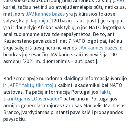
valstybėse dislokuoti Jungtinių Amerikos Valstijų (
JAV
)
kariai, tačiau net ir šiuo atveju žemėlapis būtų netikslus,
mat, nors
JAV karinės bazės
yra įsikūrusios tokiose
šalyse, kaip
Japonija
[120 bazių – aut. past.], jų taip pat
yra ir daugelyje Afrikos valstybių, o jos NATO logotipais
analizuojamame atvaizde nepažymėtos. Be to, ant
Kazachstano pavaizduoti net 7 NATO logotipai, tačiau
šioje šalyje iš tiesų nėra nė vienos
JAV karinės bazės
, o
bendras joje esančių JAV karių skaičius neviršija 100
asmenų [2021 m. duomenimis – aut. past.].
Kad žemėlapyje nurodoma klaidinga informacija įvardijo
ir
„AFP“ faktų tikrintojų
kalbinti akademikai bei NATO
atstovas. Tą pačią informaciją Portugalijos
faktų
tikrintojams „Observador“
patvirtino ir Portugalijos
armijos generolas majoras Carlosas Manuelis Martinsas
Branco, įvardydamas plintantį paveikslėlį propagandos
pavyzdžiu.