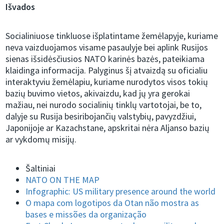
Išvados
Socialiniuose tinkluose išplatintame žemėlapyje, kuriame
neva vaizduojamos visame pasaulyje bei aplink Rusijos
sienas išsidėsčiusios NATO karinės bazės, pateikiama
klaidinga informacija. Palyginus šį atvaizdą su oficialiu
interaktyviu žemėlapiu, kuriame nurodytos visos tokių
bazių buvimo vietos, akivaizdu, kad jų yra gerokai
mažiau, nei nurodo socialinių tinklų vartotojai, be to,
dalyje su Rusija besiribojančių valstybių, pavyzdžiui,
Japonijoje ar Kazachstane, apskritai nėra Aljanso bazių
ar vykdomų misijų.
Šaltiniai
NATO ON THE MAP
Infographic: US military presence around the world
O mapa com logotipos da Otan não mostra as
bases e missões da organização