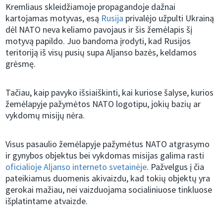
Kremliaus skleidžiamoje propagandoje dažnai
kartojamas motyvas, esą
Rusija
privalėjo užpulti Ukrainą
dėl NATO neva keliamo pavojaus ir šis žemėlapis šį
motyvą papildo. Juo bandoma įrodyti, kad Rusijos
teritoriją iš visų pusių supa Aljanso bazės, keldamos
grėsmę.
Tačiau, kaip pavyko išsiaiškinti, kai kuriose šalyse, kurios
žemėlapyje pažymėtos NATO logotipu, jokių bazių ar
vykdomų misijų nėra.
Visus pasaulio žemėlapyje pažymėtus NATO atgrasymo
ir gynybos objektus bei vykdomas misijas galima rasti
oficialioje Aljanso interneto svetainėje
. Pažvelgus į čia
pateikiamus duomenis akivaizdu, kad tokių objektų yra
gerokai mažiau, nei vaizduojama socialiniuose tinkluose
išplatintame atvaizde.