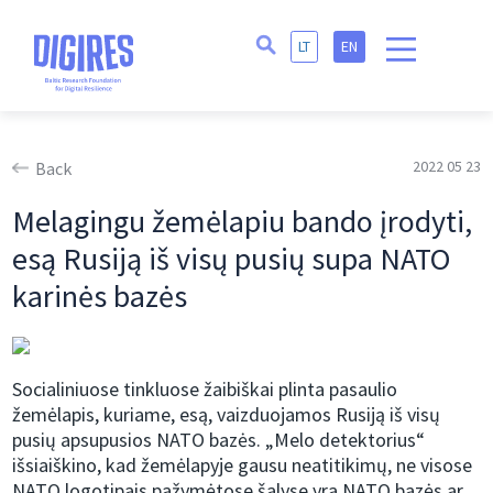
LT
EN
2022 05 23
Back
Melagingu žemėlapiu bando įrodyti,
esą Rusiją iš visų pusių supa NATO
karinės bazės
Socialiniuose tinkluose žaibiškai plinta pasaulio
žemėlapis, kuriame, esą, vaizduojamos Rusiją iš visų
pusių apsupusios NATO bazės. „Melo detektorius“
išsiaiškino, kad žemėlapyje gausu neatitikimų, ne visose
NATO logotipais pažymėtose šalyse yra NATO bazės ar