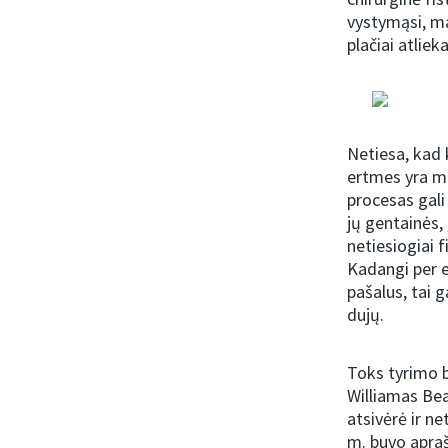
vystymąsi, ma
plačiai atliek
Netiesa, kad 
ertmes yra ma
procesas gali
jų gentainės, 
netiesiogiai f
Kadangi per e
pašalus, tai 
dujų.
Toks tyrimo b
Williamas Be
atsivėrė ir ne
m. buvo aprašy