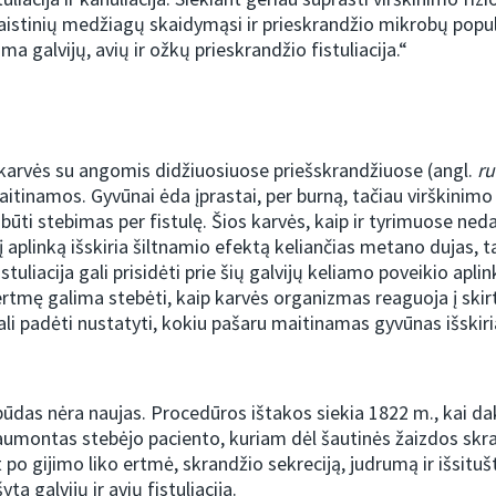
istinių medžiagų skaidymąsi ir prieskrandžio mikrobų popul
ama galvijų, avių ir ožkų prieskrandžio fistuliacija.“
karvės su angomis didžiuosiuose priešskrandžiuose (angl.
r
itinamos. Gyvūnai ėda įprastai, per burną, tačiau virškinimo 
 būti stebimas per fistulę. Šios karvės, kaip ir tyrimuose ned
į aplinką išskiria šiltnamio efektą keliančias metano dujas, t
istuliacija gali prisidėti prie šių galvijų keliamo poveikio apl
rtmę galima stebėti, kaip karvės organizmas reaguoja į skir
gali padėti nustatyti, kokiu pašaru maitinamas gyvūnas išskir
ūdas nėra naujas. Procedūros ištakos siekia 1822 m., kai da
aumontas stebėjo paciento, kuriam dėl šautinės žaizdos skr
t po gijimo liko ertmė, skrandžio sekreciją, judrumą ir išsitu
ta galvijų ir avių fistuliacija.