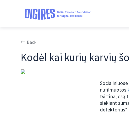
Back
Kodėl kai kurių karvių š
Socialiniuose
nufilmuotos
tvirtina, esą 
siekiant suma
detektorius“ 