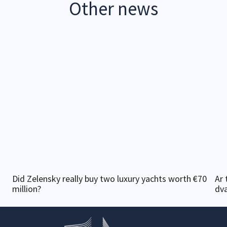
Other news
Did Zelensky really buy two luxury yachts worth €70
Ar 
million?
dv