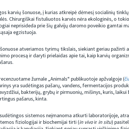
os karvių šonuose, į kurias atkreipė dėmesį socialinių tinklų 
tulės. Chirurgiškai fistuliuotos karvės nėra ekologinės, o tok
ogiai neprisideda prie šių galvijų daromo poveikio gamtai m
sąsaja egzistuoja.
šonuose atveriamos tyrimų tikslais, siekiant geriau pažinti a
nimo procesą ir daryti prielaidas apie tai, kaip karvių organ
ašarus.
recenzuotame žurnale „Animals“ publikuotoje apžvalgoje (
či
urinys yra sudėtingas pašarų, vandens, fermentacijos produk
yzdžiui, bakterijų, grybų ir pirmuonių, mišinys, kuris, laikui 
rtingus pašarus, kinta.
sudėtingos sistemos neįmanoma atkurti laboratorijoje, atra
temos fiziologijai ir biochemijai tirti (
in vivo
ir
in situ
) pasite
tuliacija ir kanuliacija. Siekiant geriau suprasti virškinimo fizio