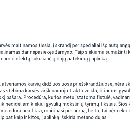
rvės maitinamos tiesiai į skrandį per specialiai išpjautą ang
alinamas dar nepasiekęs žarnyno. Taip siekiama sumažinti 
ltnamio efektą sukeliančių dujų patekimą į aplinką.
 atveriamos karvių didžiuosiuose priešskrandžiuose, nėra s
jas stebima karvės virškinamojo trakto veikla, tiriamos gyvuli
tokį pašarą. Procedūra, kurios metu įstatoma fistulė, vadinama
ik nedideliam kiekiui gyvulių mokslinių tyrimų tikslais. Šios k
procedūra neatlikta, maitinasi per burną, be to, tai nėra eko
aip pat kaip ir kitos, į aplinką išskiria metano dujas.