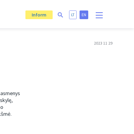
Inform
LT
EN
2023 11 29
s asmenys
skylę,
lo
ikšmė.