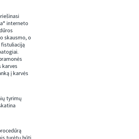
riešinasi
ta“ interneto
edūros
kio skausmo, o
istuliaciją
patogiai.
 pramonės
s karves
anką į karvės
nių tyrimų
skatina
 procedūrą
mis turėtų būti