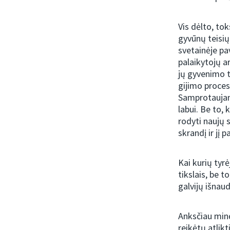
Vis dėlto, to
gyvūnų teisių
svetainėje pav
palaikytojų a
jų gyvenimo t
gijimo proces
Samprotaujam
labui. Be to, 
rodyti naujų 
skrandį ir jį p
Kai kurių tyr
tikslais, be 
galvijų išnau
Anksčiau minė
reikėtų atlikt