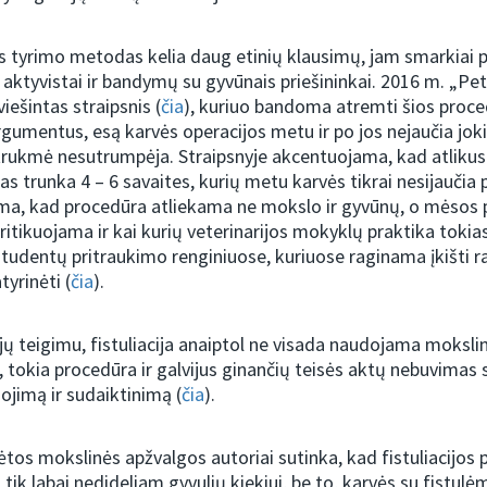
ks tyrimo metodas kelia daug etinių klausimų, jam smarkiai p
 aktyvistai ir bandymų su gyvūnais priešininkai. 2016 m. „Pe
iešintas straipsnis (
čia
), kuriuo bandoma atremti šios proc
rgumentus, esą karvės operacijos metu ir po jos nejaučia jo
rukmė nesutrumpėja. Straipsnyje akcentuojama, kad atlikus f
as trunka 4 – 6 savaites, kurių metu karvės tikrai nesijaučia 
a, kad procedūra atliekama ne mokslo ir gyvūnų, o mėsos
kritikuojama ir kai kurių veterinarijos mokyklų praktika tokia
studentų pritraukimo renginiuose, kuriuose raginama įkišti r
atyrinėti (
čia
).
ėjų teigimu, fistuliacija anaiptol ne visada naudojama moksli
to, tokia procedūra ir galvijus ginančių teisės aktų nebuvimas 
dojimą ir sudaiktinimą (
čia
).
tos mokslinės apžvalgos autoriai sutinka, kad fistuliacijos
i tik labai nedideliam gyvulių kiekiui, be to, karvės su fistulė