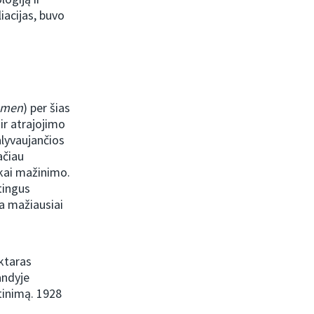
iacijas, buvo
umen
) per šias
ir atrajojimo
alyvaujančios
ačiau
inkai mažinimo.
tingus
ia mažiausiai
ktaras
andyje
štinimą. 1928