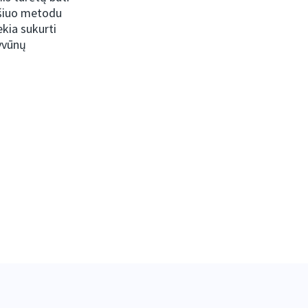
 šiuo metodu
ekia sukurti
gyvūnų