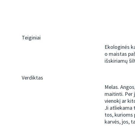
Teiginiai
Ekologinės ka
o maistas paš
išskiriamų ši
Verdiktas
Melas. Angos,
maitinti. Per 
vienokį ar ki
Ji atliekama t
tos, kurioms 
karvės, jos, t