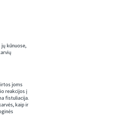
ą jų kūnuose,
karvių
kirtos joms
o reakcijos į
 fistuliacija.
arvės, kaip ir
loginės