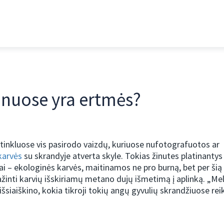
onuose yra ertmės?
 tinkluose vis pasirodo vaizdų, kuriuose nufotografuotos ar
karvės
su skrandyje atverta skyle. Tokias žinutes platinanty
tai – ekologinės karvės, maitinamos ne pro burną, bet per šią 
žinti karvių išskiriamų metano dujų išmetimą į aplinką. „Me
išsiaiškino, kokia tikroji tokių angų gyvulių skrandžiuose re