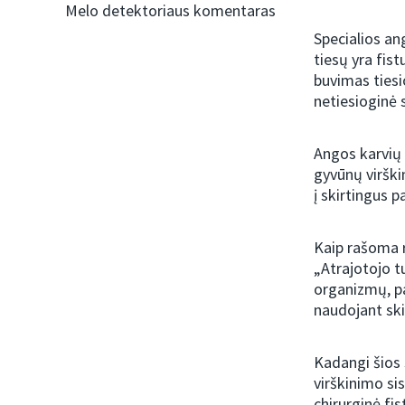
Melo detektoriaus komentaras
Specialios ang
tiesų yra fis
buvimas tiesi
netiesioginė 
Angos karvių 
gyvūnų virški
į skirtingus p
Kaip rašoma 
„Atrajotojo t
organizmų, pav
naudojant ski
Kadangi šios 
virškinimo sis
chirurginė fis