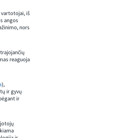
vartotojai, iš
ios angos
ažinimo, nors
trajojančių
izmas reaguoja
a
),
tų ir gyvų
bėgant ir
jotojų
lkiama
logiją ir