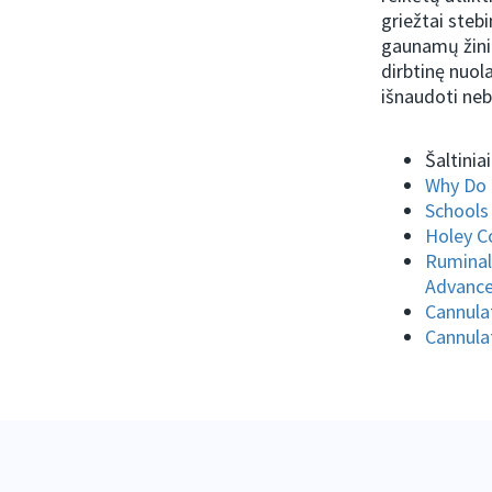
griežtai steb
gaunamų žinių
dirbtinę nuol
išnaudoti neb
Šaltiniai
Why Do 
Schools 
Holey Co
Ruminal
Advance
Cannula
Cannula