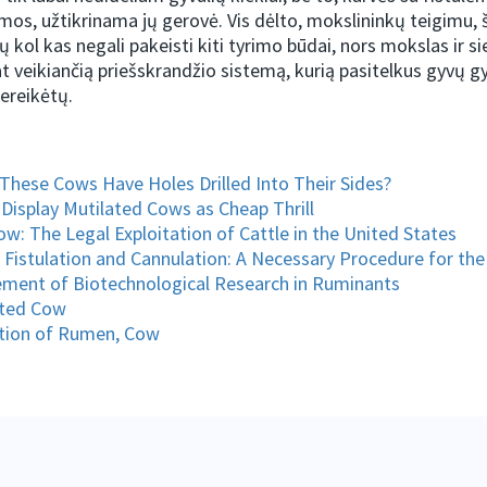
imos, užtikrinama jų gerovė. Vis dėlto, mokslininkų teigimu,
 kol kas negali pakeisti kiti tyrimo būdai, nors mokslas ir si
at veikiančią priešskrandžio sistemą, kurią pasitelkus gyvų 
ereikėtų.
These Cows Have Holes Drilled Into Their Sides?
Display Mutilated Cows as Cheap Thrill
w: The Legal Exploitation of Cattle in the United States
 Fistulation and Cannulation: A Necessary Procedure for the
ment of Biotechnological Research in Ruminants
ted Cow
tion of Rumen, Cow