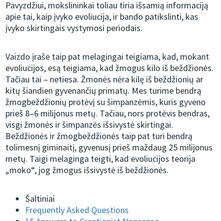
Pavyzdžiui, mokslininkai toliau tiria išsamią informaciją
apie tai, kaip įvyko evoliucija, ir bando patikslinti, kas
įvyko skirtingais vystymosi periodais.
Vaizdo įraše taip pat melagingai teigiama, kad, mokant
evoliucijos, esą teigiama, kad žmogus kilo iš beždžionės.
Tačiau tai – netiesa. Žmonės nėra kilę iš beždžionių ar
kitų šiandien gyvenančių primatų. Mes turime bendrą
žmogbeždžionių protėvį su šimpanzėmis, kuris gyveno
prieš 8–6 milijonus metų. Tačiau, nors protėvis bendras,
visgi žmonės ir šimpanzės išsivystė skirtingai.
Beždžionės ir žmogbeždžionės taip pat turi bendrą
tolimesnį giminaitį, gyvenusį prieš maždaug 25 milijonus
metų. Taigi melaginga teigti, kad evoliucijos teorija
„moko“, jog žmogus išsivystė iš beždžionės.
Šaltiniai
Frequently Asked Questions