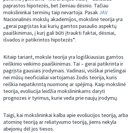
paprastos hipotezės, bet žemiau dėsnio. Tačiau
mokslininkai terminų taip nevartoja. Pasak
JAV
Nacionalinės mokslų akademijos, mokslinė teorija yra
„gerai pagrįstas kai kurių gamtos pasaulio aspektų
paaiškinimas, į kurį gali būti įtraukti faktai, dėsniai,
išvados ir patikrintos hipotezės“.
Kitaip tariant, moksle teorija yra logiškiausias gamtos
reiškinio veikimo paaiškinimas. Tai – gerai patikrinta ir
pagrįsta gausiais įrodymais. Vadinasi, visiškai priešingai
nei mūsų neoficialiai vartojamas žodis teorija, kuris
reiškia nepatikrintą nuomonę ar spėjimą. Kaip mokslinė
teorija, evoliucija leidžia mokslininkams daryti
prognozes ir tyrimus, kurie veda prie naujų įrodymų.
Taigi, kai mokslininkai kalba apie evoliucijos teoriją, arba
atominę teoriją ar reliatyvumo teoriją, jiems nekyla
abejonių dėl jos tiesos.