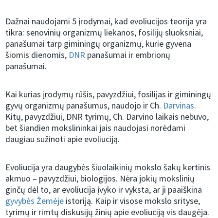
Dažnai naudojami 5 įrodymai, kad evoliucijos teorija yra
tikra: senovinių organizmų liekanos, fosilijų sluoksniai,
panašumai tarp giminingų organizmų, kurie gyvena
šiomis dienomis,
DNR
panašumai ir embrionų
panašumai.
Kai kurias įrodymų rūšis, pavyzdžiui, fosilijas ir giminingų
gyvų organizmų panašumus, naudojo ir Ch.
Darvinas
.
Kitų, pavyzdžiui, DNR tyrimų, Ch. Darvino laikais nebuvo,
bet šiandien mokslininkai jais naudojasi norėdami
daugiau sužinoti apie evoliuciją.
Evoliucija yra daugybės šiuolaikinių mokslo šakų kertinis
akmuo – pavyzdžiui, biologijos. Nėra jokių mokslinių
ginčų dėl to, ar evoliucija įvyko ir vyksta, ar ji paaiškina
gyvybės Žemėje
istoriją. Kaip ir visose mokslo srityse,
tyrimų ir rimtų diskusijų žinių apie evoliuciją vis daugėja.