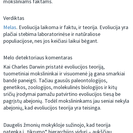
moksliniams faktams.
Verdiktas
Melas
. Evoliucija laikoma ir faktu, ir teorija. Evoliucija yra
plačiai stebima laboratorinėse ir natūraliose
populiacijose, nes jos keičiasi laikui bėgant.
Melo detektoriaus komentaras
Kai Charles Darwin pristatė evoliucijos teoriją,
tuometiniai mokslininkai ir visuomenė ją gana smarkiai
bandė paneigti. Tačiau gausūs paleontologijos,
genetikos, zoologijos, molekulinės biologijos ir kitų
sričių įrodymai pamažu patvirtino evoliucijos tiesą be
pagrįstų abejonių. Todėl mokslininkams jau seniai nekyla
abejonių, kad evoliucijos teorija yra teisinga.
Daugelis žmonių mokykloje sužinojo, kad teorija
patenka į „tikrumo“ hierarchijos vidurį – aukščiau