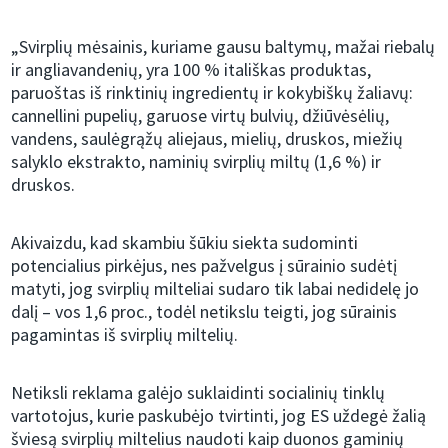
„Svirplių mėsainis, kuriame gausu baltymų, mažai riebalų
ir angliavandenių, yra 100 % itališkas produktas,
paruoštas iš rinktinių ingredientų ir kokybiškų žaliavų:
cannellini pupelių, garuose virtų bulvių, džiūvėsėlių,
vandens, saulėgrąžų aliejaus, mielių, druskos, miežių
salyklo ekstrakto, naminių svirplių miltų (1,6 %) ir
druskos.
Akivaizdu, kad skambiu šūkiu siekta sudominti
potencialius pirkėjus, nes pažvelgus į sūrainio sudėtį
matyti, jog svirplių milteliai sudaro tik labai nedidelę jo
dalį – vos 1,6 proc., todėl netikslu teigti, jog sūrainis
pagamintas iš svirplių miltelių.
Netiksli reklama galėjo suklaidinti socialinių tinklų
vartotojus, kurie paskubėjo tvirtinti, jog ES uždegė žalią
šviesą svirplių miltelius naudoti kaip duonos gaminių