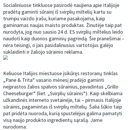
Socialiniuose tinkluose pasirodė naujiena apie Italijoje
pradėtą gaminti sūrainį iš svirplių miltelių kartu su
trumpu vaizdo įrašu, kuriame pasakojama, kaip
gaminamas naujas maisto produktas. Žinutėje taip pat
nurodyta, jog nuo sausio 24 d. ES svirplių miltelius leido
naudoti kaip duonos gaminių pagrindą. Šie pranešimai –
nėra teisingi, o jais pasidalinusius vartotojus galėjo
suklaidinti ir žaliojo sūrainio reklama.
Keliuose Italijos miestuose įsikūręs restoranų tinklas
„Pane & Trita“ vasario mėnesį pradėjo gaminti
neįprastos žalios spalvos sūrainius, pavadintus „Grillo
Cheeseburger“ (liet. „Svirplių sūrainis“). Kaip skelbiama
užkandinės interneto svetainėje, tai – pirmasis Italijoje
sūrainis, pagamintas iš svirplių miltelių. Šalia šūkio taip
pat pridėta nuoroda, kurią spustelėjus galima pamatyti
visą naujo produkto ingredientų sąrašą. Jame
nurodoma: