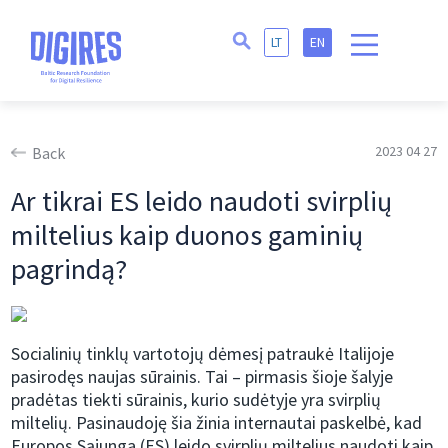
LT
EN
2023 04 27
Back
Ar tikrai ES leido naudoti svirplių
miltelius kaip duonos gaminių
pagrindą?
Socialinių tinklų vartotojų dėmesį patraukė Italijoje
pasirodęs naujas sūrainis. Tai – pirmasis šioje šalyje
pradėtas tiekti sūrainis, kurio sudėtyje yra svirplių
miltelių. Pasinaudoję šia žinia internautai paskelbė, kad
Europos Sąjunga (ES) leido svirplių miltelius naudoti kaip