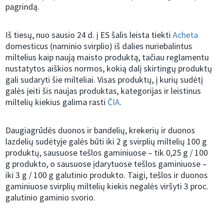
pagrindą.
Iš tiesų, nuo sausio 24 d. į ES šalis leista tiekti
Acheta
domesticus (naminio svirplio) iš dalies nuriebalintus
miltelius kaip naują maisto produktą, tačiau reglamentu
nustatytos aiškios normos, kokią dalį skirtingų produktų
gali sudaryti šie milteliai. Visas produktų, į kurių sudėtį
galės įeiti šis naujas produktas, kategorijas ir leistinus
miltelių kiekius galima rasti
ČIA
.
Daugiagrūdės duonos ir bandelių, krekerių ir duonos
lazdelių sudėtyje galės būti iki 2 g svirplių miltelių 100 g
produktų, sausuose tešlos gaminiuose – tik 0,25 g / 100
g produkto, o sausuose įdarytuose tešlos gaminiuose –
iki 3 g / 100 g galutinio produkto. Taigi, tešlos ir duonos
gaminiuose svirplių miltelių kiekis negalės viršyti 3 proc.
galutinio gaminio svorio.